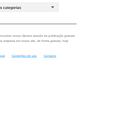
ncontrar novos clientes através da publicação gratuita
a empresa em nosso site, de forma gratuita, hoje
ugal
Condições de uso
Contacto