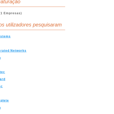
aturação
(1 Empresas)
os utilizadores pesquisaram
ystems
erated Networks
n
tec
ard
ec
plete
h