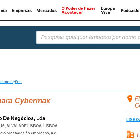
Pesquisar:
informações
F
 para Cybermax
C
o De Negócios, Lda
LISBO
116
,
ALVALADE LISBOA
,
LISBOA
poio prestados às empresas, n.e.
D