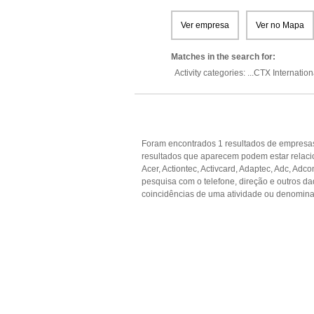
Ver empresa
Ver no Mapa
Matches in the search for:
Activity categories: ...
CTX Internation
Foram encontrados 1 resultados de empresas
resultados que aparecem podem estar relaci
Acer, Actiontec, Activcard, Adaptec, Adc, Adc
pesquisa com o telefone, direção e outros 
coincidências de uma atividade ou denomina