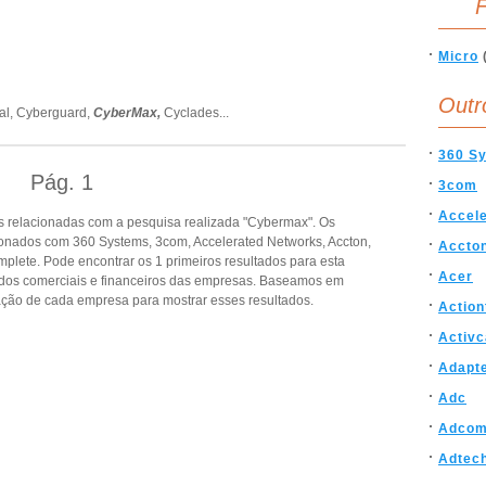
F
Micro
Outr
al,
Cyberguard,
CyberMax,
Cyclades
...
360 S
Pág.
1
3com
Accel
 relacionadas com a pesquisa realizada "Cybermax". Os
onados com 360 Systems, 3com, Accelerated Networks, Accton,
Accto
omplete. Pode encontrar os 1 primeiros resultados para esta
Acer
dados comerciais e financeiros das empresas. Baseamos em
ção de cada empresa para mostrar esses resultados.
Action
Activc
Adapt
Adc
Adcom
Adtec