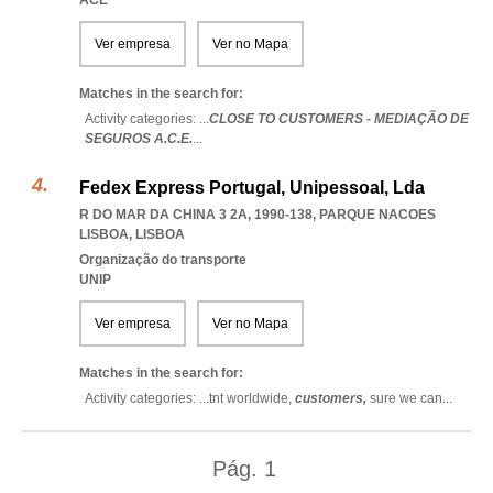
ACE
Ver empresa
Ver no Mapa
Matches in the search for:
Activity categories: ...
CLOSE TO CUSTOMERS - MEDIAÇÃO DE
SEGUROS A.C.E.
...
Fedex Express Portugal, Unipessoal, Lda
R DO MAR DA CHINA 3 2A, 1990-138
,
PARQUE NACOES
LISBOA
,
LISBOA
Organização do transporte
UNIP
Ver empresa
Ver no Mapa
Matches in the search for:
Activity categories: ...
tnt worldwide,
customers,
sure we can
...
Pág.
1