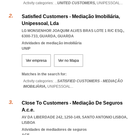
Activity categories: ...
UNITED CUSTOMERS,
UNIPESSOAL
...
Satisfied Customers - Mediação Imobiliária,
Unipessoal, Lda
LG MONSENHOR JOAQUIM ALVES BRAS LOTE 1 R/C ESQ.,
6300-733
,
GUARDA
,
GUARDA
Atividades de mediação imobiliária
UNIP
Ver empresa
Ver no Mapa
Matches in the search for:
Activity categories: ...
SATISFIED CUSTOMERS - MEDIAÇÃO
IMOBILIÁRIA,
UNIPESSOAL
...
Close To Customers - Mediação De Seguros
A.c.e.
AV DA LIBERDADE 242, 1250-149
,
SANTO ANTONIO LISBOA
,
LISBOA
Atividades de mediadores de seguros