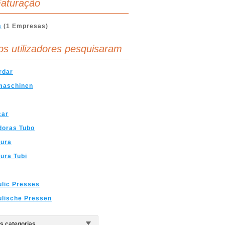
aturação
s
(1 Empresas)
os utilizadores pesquisaram
rdar
maschinen
car
doras Tubo
tura
ura Tubi
lic Presses
ulische Pressen