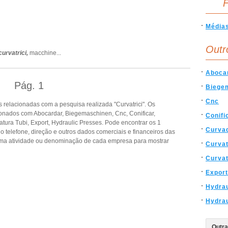
F
Média
Outr
curvatrici,
macchine
...
Aboca
Pág.
1
Biege
Cnc
relacionadas com a pesquisa realizada "Curvatrici". Os
onados com Abocardar, Biegemaschinen, Cnc, Conificar,
Conifi
atura Tubi, Export, Hydraulic Presses. Pode encontrar os 1
Curva
o telefone, direção e outros dados comerciais e financeiros das
ma atividade ou denominação de cada empresa para mostrar
Curva
Curvat
Export
Hydrau
Hydra