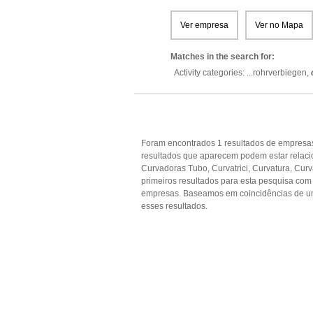
Ver empresa
Ver no Mapa
Matches in the search for:
Activity categories: ...
rohrverbiegen,
Foram encontrados 1 resultados de empresas 
resultados que aparecem podem estar relaci
Curvadoras Tubo, Curvatrici, Curvatura, Curv
primeiros resultados para esta pesquisa com 
empresas. Baseamos em coincidências de u
esses resultados.