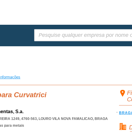
Pesquisar:
informações
Fi
ara Curvatrici
C
ntas, S.a.
BRAG
IRA 1249, 4760-563
,
LOURO VILA NOVA FAMALICAO
,
BRAGA
as para metais
D