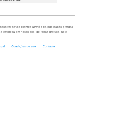
ncontrar novos clientes através da publicação gratuita
a empresa em nosso site, de forma gratuita, hoje
ugal
Condições de uso
Contacto