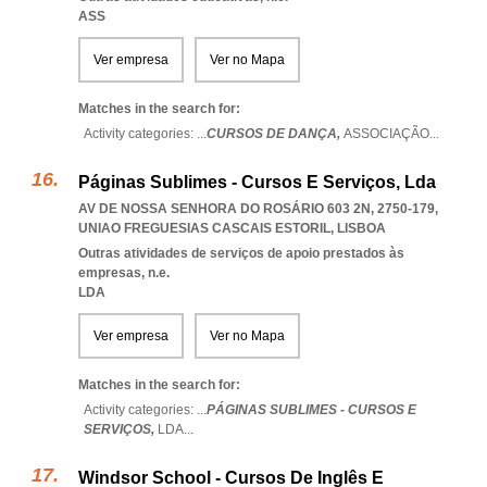
ASS
Ver empresa
Ver no Mapa
Matches in the search for:
Activity categories: ...
CURSOS DE DANÇA,
ASSOCIAÇÃO
...
Páginas Sublimes - Cursos E Serviços, Lda
AV DE NOSSA SENHORA DO ROSÁRIO 603 2N, 2750-179
,
UNIAO FREGUESIAS CASCAIS ESTORIL
,
LISBOA
Outras atividades de serviços de apoio prestados às
empresas, n.e.
LDA
Ver empresa
Ver no Mapa
Matches in the search for:
Activity categories: ...
PÁGINAS SUBLIMES - CURSOS E
SERVIÇOS,
LDA
...
Windsor School - Cursos De Inglês E