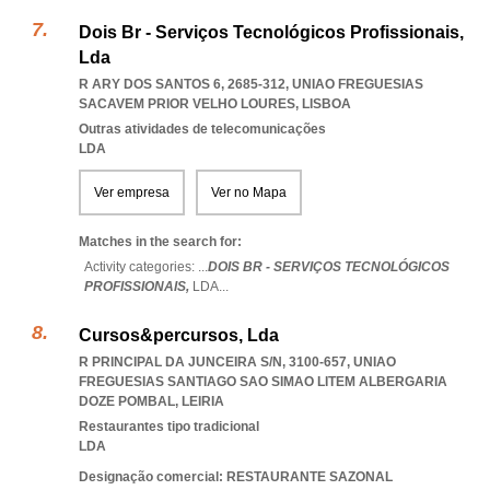
Dois Br - Serviços Tecnológicos Profissionais,
Lda
R ARY DOS SANTOS 6, 2685-312
,
UNIAO FREGUESIAS
SACAVEM PRIOR VELHO LOURES
,
LISBOA
Outras atividades de telecomunicações
LDA
Ver empresa
Ver no Mapa
Matches in the search for:
Activity categories: ...
DOIS BR - SERVIÇOS TECNOLÓGICOS
PROFISSIONAIS,
LDA
...
Cursos&percursos, Lda
R PRINCIPAL DA JUNCEIRA S/N, 3100-657
,
UNIAO
FREGUESIAS SANTIAGO SAO SIMAO LITEM ALBERGARIA
DOZE POMBAL
,
LEIRIA
Restaurantes tipo tradicional
LDA
Designação comercial: RESTAURANTE SAZONAL