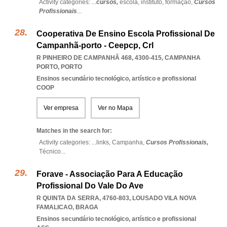
Activity categories: ...
cursos,
escola,
instituto,
formação,
Cursos
Profissionais
...
Cooperativa De Ensino Escola Profissional De
Campanhã-porto - Ceepcp, Crl
R PINHEIRO DE CAMPANHÃ 468, 4300-415
,
CAMPANHA
PORTO
,
PORTO
Ensinos secundário tecnológico, artístico e profissional
COOP
Ver empresa
Ver no Mapa
Matches in the search for:
Activity categories: ...
links,
Campanha,
Cursos Profissionais,
Técnico
...
Forave - Associação Para A Educação
Profissional Do Vale Do Ave
R QUINTA DA SERRA, 4760-803
,
LOUSADO VILA NOVA
FAMALICAO
,
BRAGA
Ensinos secundário tecnológico, artístico e profissional