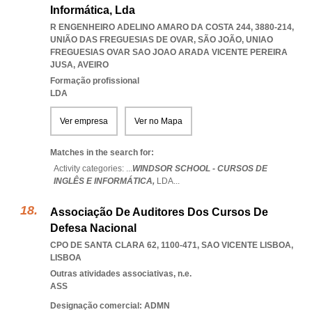
Informática, Lda
R ENGENHEIRO ADELINO AMARO DA COSTA 244, 3880-214,
UNIÃO DAS FREGUESIAS DE OVAR, SÃO JOÃO
,
UNIAO
FREGUESIAS OVAR SAO JOAO ARADA VICENTE PEREIRA
JUSA
,
AVEIRO
Formação profissional
LDA
Ver empresa
Ver no Mapa
Matches in the search for:
Activity categories: ...
WINDSOR SCHOOL - CURSOS DE
INGLÊS E INFORMÁTICA,
LDA
...
Associação De Auditores Dos Cursos De
Defesa Nacional
CPO DE SANTA CLARA 62, 1100-471
,
SAO VICENTE LISBOA
,
LISBOA
Outras atividades associativas, n.e.
ASS
Designação comercial: ADMN