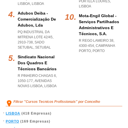
PORTELA LOURES
,
LISBOA
,
LISBOA
LISBOA
Adubos Deiba -
Mota-Engil Global -
Comercialização De
Serviços Partilhados
Adubos, Lda
Administrativos E
PQ INDUSTRIAL DA
Técnicos, S.a.
MITRENA LOTE 42/45,
R REGO LAMEIRO 38,
2910-738
,
SADO
4300-454
,
CAMPANHA
SETUBAL
,
SETUBAL
PORTO
,
PORTO
Sindicato Nacional
Dos Quadros E
Técnicos Bancários
R PINHEIRO CHAGAS 6,
1050-177
,
AVENIDAS
NOVAS LISBOA
,
LISBOA
Filtrar "Cursos Tecnicos Profissionais" por Concelho
LISBOA
(418 Empresas)
PORTO
(169 Empresas)