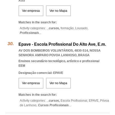
ASS
Ver empresa
Ver no Mapa
Matches in the search for:
Activity categories: ...
cursos,
formação,
Lousado,
Profissionais
...
Epave - Escola Profissional Do Alto Ave, E.m.
AV DOS BOMBEIROS VOLUNTÁRIOS, 4830-514
,
NOSSA
SENHORA AMPARO POVOA LANHOSO
,
BRAGA
Ensinos secundário tecnológico, artístico e profissional
EEM
Designação comercial: EPAVE
Ver empresa
Ver no Mapa
Matches in the search for:
Activity categories: ...
cursos,
Escola Profissional,
EPAVE,
Póvoa
de Lanhoso,
Cursos Profissionais
...