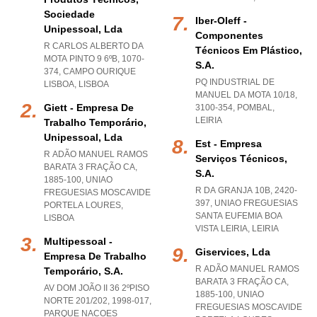
Sociedade
Iber-Oleff -
Unipessoal, Lda
Componentes
R CARLOS ALBERTO DA
Técnicos Em Plástico,
MOTA PINTO 9 6ºB, 1070-
S.a.
374
,
CAMPO OURIQUE
PQ INDUSTRIAL DE
LISBOA
,
LISBOA
MANUEL DA MOTA 10/18,
Giett - Empresa De
3100-354
,
POMBAL
,
LEIRIA
Trabalho Temporário,
Unipessoal, Lda
Est - Empresa
R ADÃO MANUEL RAMOS
Serviços Técnicos,
BARATA 3 FRAÇÃO CA,
S.a.
1885-100
,
UNIAO
R DA GRANJA 10B, 2420-
FREGUESIAS MOSCAVIDE
397
,
UNIAO FREGUESIAS
PORTELA LOURES
,
SANTA EUFEMIA BOA
LISBOA
VISTA LEIRIA
,
LEIRIA
Multipessoal -
Giservices, Lda
Empresa De Trabalho
R ADÃO MANUEL RAMOS
Temporário, S.a.
BARATA 3 FRAÇÃO CA,
AV DOM JOÃO II 36 2ºPISO
1885-100
,
UNIAO
NORTE 201/202, 1998-017
,
FREGUESIAS MOSCAVIDE
PARQUE NACOES