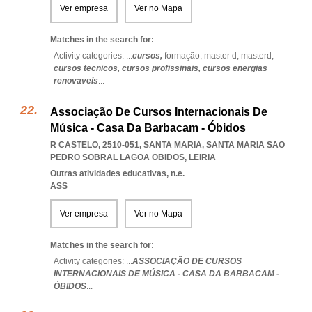
Ver empresa
Ver no Mapa
Matches in the search for:
Activity categories: ...
cursos,
formação,
master d,
masterd,
cursos tecnicos,
cursos profissinais,
cursos energias
renovaveis
...
Associação De Cursos Internacionais De
Música - Casa Da Barbacam - Óbidos
R CASTELO, 2510-051, SANTA MARIA
,
SANTA MARIA SAO
PEDRO SOBRAL LAGOA OBIDOS
,
LEIRIA
Outras atividades educativas, n.e.
ASS
Ver empresa
Ver no Mapa
Matches in the search for:
Activity categories: ...
ASSOCIAÇÃO DE CURSOS
INTERNACIONAIS DE MÚSICA - CASA DA BARBACAM -
ÓBIDOS
...