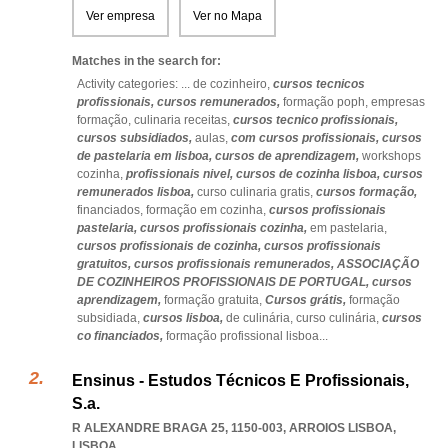
Ver empresa
Ver no Mapa
Matches in the search for:
Activity categories: ...
de cozinheiro,
cursos tecnicos
profissionais,
cursos remunerados,
formação poph,
empresas
formação,
culinaria receitas,
cursos tecnico profissionais,
cursos subsidiados,
aulas,
com cursos profissionais,
cursos
de pastelaria em lisboa,
cursos de aprendizagem,
workshops
cozinha,
profissionais nivel,
cursos de cozinha lisboa,
cursos
remunerados lisboa,
curso culinaria gratis,
cursos formação,
financiados,
formação em cozinha,
cursos profissionais
pastelaria,
cursos profissionais cozinha,
em pastelaria,
cursos profissionais de cozinha,
cursos profissionais
gratuitos,
cursos profissionais remunerados,
ASSOCIAÇÃO
DE COZINHEIROS PROFISSIONAIS DE PORTUGAL,
cursos
aprendizagem,
formação gratuita,
Cursos grátis,
formação
subsidiada,
cursos lisboa,
de culinária,
curso culinária,
cursos
co financiados,
formação profissional lisboa
...
Ensinus - Estudos Técnicos E Profissionais,
S.a.
R ALEXANDRE BRAGA 25, 1150-003
,
ARROIOS LISBOA
,
LISBOA