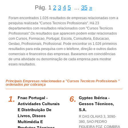
Pág.
1
2
3
4
5
...
35
»
Foram encontrados 1.026 resultados de empresas relacionadas com a
pesquisa realizada "Cursos Tecnicos Profissionais". Há 23
departamentos com resultados relacionados com "Cursos Tecnicos
Profissionais".Os resultados que aparecem podem estar relacionados
com Cursos, Formacao, Portugal, Escola, Consultoria, Educacao,
Gestao, Profissionais, Profissional. Pode encontrar os 1.026 primeiros
resultados para esta pesquisa com o telefone, direção e outros dados
comerciais e financeiros das empresas. Baseamos em coincidências
de uma atividade ou denominação de cada empresa para mostrar
esses resultados.
Principais Empresas relacionadas a "Cursos Tecnicos Profissionais "
ordenados por cobrança
Fnac Portugal -
Gyptec Ibérica -
Actividades Culturais
Gessos Técnicos,
E Distribuição De
S.a.
Livros, Discos
R DAS OLAIAS 3, 3090-
Multimédia E
380
,
SAO PEDRO
FIGUEIRA FOZ
,
COIMBRA
Produtos Técnicos,