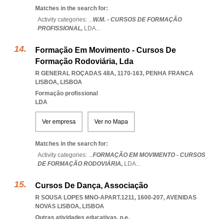
Matches in the search for:
Activity categories: ...
W.M. - CURSOS DE FORMAÇÃO
PROFISSIONAL,
LDA
...
Formação Em Movimento - Cursos De
Formação Rodoviária, Lda
R GENERAL ROÇADAS 48A, 1170-163
,
PENHA FRANCA
LISBOA
,
LISBOA
Formação profissional
LDA
Ver empresa
Ver no Mapa
Matches in the search for:
Activity categories: ...
FORMAÇÃO EM MOVIMENTO - CURSOS
DE FORMAÇÃO RODOVIÁRIA,
LDA
...
Cursos De Dança, Associação
R SOUSA LOPES MNO-APART.1211, 1600-207
,
AVENIDAS
NOVAS LISBOA
,
LISBOA
Outras atividades educativas, n.e.