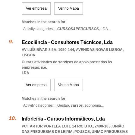
Ver empresa
Ver no Mapa
Matches in the search for:
Activity categories: ...
CURSOS&PERCURSOS,
LDA
...
Ecociência - Consultores Técnicos, Lda
AV LUÍS BÍVAR 8 5A, 1050-144
,
AVENIDAS NOVAS LISBOA
,
LISBOA
Outras atividades de serviços de apoio prestados às
empresas, n.e.
LDA
Ver empresa
Ver no Mapa
Matches in the search for:
Activity categories: ...
Gestão,
cursos,
economia
...
Inforleiria - Cursos Informáticos, Lda
PCT ARTUR PORTELA LOTE 14 R/C DTO., 2400-103, UNIÃO
DAS FREGUESIAS DE LEIRIA, POUSOS
,
UNIAO FREGUESIAS