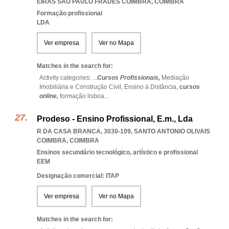
EIRAS SAO PAULO FRADES COIMBRA
,
COIMBRA
Formação profissional
LDA
Ver empresa
Ver no Mapa
Matches in the search for:
Activity categories: ...
Cursos Profissionais,
Mediação
Imobiliária e Construção Civil,
Ensino à Distância,
cursos
online,
formação lisboa
...
Prodeso - Ensino Profissional, E.m., Lda
R DA CASA BRANCA, 3030-109
,
SANTO ANTONIO OLIVAIS
COIMBRA
,
COIMBRA
Ensinos secundário tecnológico, artístico e profissional
EEM
Designação comercial: ITAP
Ver empresa
Ver no Mapa
Matches in the search for: