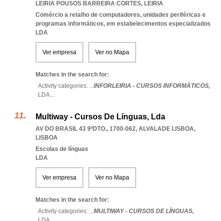
LEIRIA POUSOS BARREIRA CORTES
,
LEIRIA
Comércio a retalho de computadores, unidades periféricas e
programas informáticos, em estabelecimentos especializados
LDA
Ver empresa
Ver no Mapa
Matches in the search for:
Activity categories: ...
INFORLEIRIA - CURSOS INFORMÁTICOS,
LDA
...
Multiway - Cursos De Línguas, Lda
AV DO BRASIL 43 9ºDTO., 1700-062
,
ALVALADE LISBOA
,
LISBOA
Escolas de línguas
LDA
Ver empresa
Ver no Mapa
Matches in the search for:
Activity categories: ...
MULTIWAY - CURSOS DE LÍNGUAS,
LDA
...