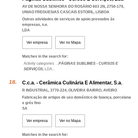
AV DE NOSSA SENHORA DO ROSÁRIO 603 2N, 2750-179
,
UNIAO FREGUESIAS CASCAIS ESTORIL
,
LISBOA
Outras atividades de serviços de apoio prestados às
empresas, n.e.
LDA
Ver empresa
Ver no Mapa
Matches in the search for:
Activity categories: ...
PÁGINAS SUBLIMES - CURSOS E
SERVIÇOS,
LDA
...
C.c.a. - Cerâmica Culinária E Alimentar, S.a.
R INDUSTRIAL, 3770-224
,
OLIVEIRA BAIRRO
,
AVEIRO
Fabricação de artigos de uso doméstico de faiança, porcelana
e grés fino
SA
Ver empresa
Ver no Mapa
Matches in the search for: