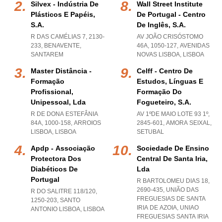
Silvex - Indústria De
Wall Street Institute
Plásticos E Papéis,
De Portugal - Centro
S.a.
De Inglês, S.a.
R DAS CAMÉLIAS 7, 2130-
AV JOÃO CRISÓSTOMO
233
,
BENAVENTE
,
46A, 1050-127
,
AVENIDAS
SANTAREM
NOVAS LISBOA
,
LISBOA
Master Distância -
Celff - Centro De
Formação
Estudos, Línguas E
Profissional,
Formação Do
Unipessoal, Lda
Fogueteiro, S.a.
R DE DONA ESTEFÂNIA
AV 1ºDE MAIO LOTE 93 1º,
84A, 1000-158
,
ARROIOS
2845-601
,
AMORA SEIXAL
,
LISBOA
,
LISBOA
SETUBAL
Apdp - Associação
Sociedade De Ensino
Protectora Dos
Central De Santa Iria,
Diabéticos De
Lda
Portugal
R BARTOLOMEU DIAS 18,
2690-435, UNIÃO DAS
R DO SALITRE 118/120,
FREGUESIAS DE SANTA
1250-203
,
SANTO
IRIA DE AZOIA
,
UNIAO
ANTONIO LISBOA
,
LISBOA
FREGUESIAS SANTA IRIA