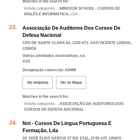
Matches in the search for:
Activity categories: ...
WINDSOR SCHOOL - CURSOS DE
INGLÊS E INFORMÁTICA,
LDA
...
Associação De Auditores Dos Cursos De
Defesa Nacional
CPO DE SANTA CLARA 62, 1100-471
,
SAO VICENTE LISBOA
,
LISBOA
Outras atividades associativas, n.e.
ASS
Designação comercial: ADMN
Ver empresa
Ver no Mapa
Matches in the search for:
Activity categories: ...
ASSOCIAÇÃO DE AUDITORES DOS
CURSOS DE DEFESA NACIONAL
...
Nni - Cursos De Lingua Portuguesa E
Formação, Lda
AV JOSÉ ELIAS GARCIA 37 R/C ESQ., 2745-147
,
UNIAO