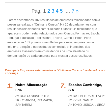
Pág.
1
2
3
4
5
...
7
»
Foram encontrados 182 resultados de empresas relacionadas com a
pesquisa realizada "Culinaria Cursos". Há 20 departamentos com
resultados relacionados com "Culinaria Cursos".Os resultados que
aparecem podem estar relacionados com Cursos, Formacao, Escola,
Portugal, Educacao, Profissional, Ensino, Curso, Lisboa. Pode
encontrar os 182 primeiros resultados para esta pesquisa com o
telefone, direção e outros dados comerciais e financeiros das
empresas. Baseamos em coincidências de uma atividade ou
denominação de cada empresa para mostrar esses resultados.
Principais Empresas relacionadas a "Culinaria Cursos " ordenados por
cobrança
Nobre Alimentação,
Escolas Cambridge,
Lda
S.a.
AV DOS COMBATENTES
AV DA LIBERDADE 173 4º,
165, 2040-344
,
RIO MAIOR
,
1250-141
,
SANTO
SANTAREM
ANTONIO LISBOA
,
LISBOA