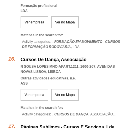
Formação profissional
LDA
Ver empresa
Ver no Mapa
Matches in the search for:
Activity categories: ...
FORMAÇÃO EM MOVIMENTO - CURSOS
DE FORMAÇÃO RODOVIÁRIA,
LDA
...
Cursos De Dança, Associação
R SOUSA LOPES MNO-APART.1211, 1600-207
,
AVENIDAS
NOVAS LISBOA
,
LISBOA
Outras atividades educativas, n.e.
ASS
Ver empresa
Ver no Mapa
Matches in the search for:
Activity categories: ...
CURSOS DE DANÇA,
ASSOCIAÇÃO
...
Páginas Sublimes - Cursos E Serviços, Lda