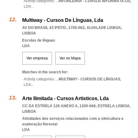
Activity categories: ...
INFORLEIRIA - CURSOS INFORMÁTICOS,
LDA
...
Multiway - Cursos De Línguas, Lda
AV DO BRASIL 43 9ºDTO., 1700-062
,
ALVALADE LISBOA
,
LISBOA
Escolas de línguas
LDA
Ver empresa
Ver no Mapa
Matches in the search for:
Activity categories: ...
MULTIWAY - CURSOS DE LÍNGUAS,
LDA
...
Arte Ilimitada - Cursos Artisticos, Lda
CC DA ESTRELA 128 ANEXO A, 1200-666
,
ESTRELA LISBOA
,
LISBOA
Atividades dos serviços relacionados com a silvicultura e
exploração florestal
LDA