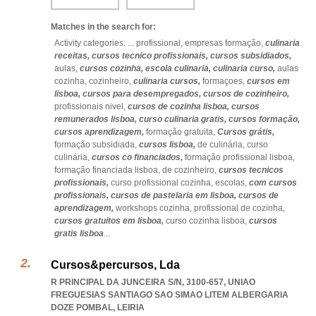
Matches in the search for:
Activity categories: ...
profissional,
empresas formação,
culinaria
receitas,
cursos tecnico profissionais,
cursos subsidiados,
aulas,
cursos cozinha,
escola culinaria,
culinaria curso,
aulas
cozinha,
cozinheiro,
culinaria cursos,
formaçoes,
cursos em
lisboa,
cursos para desempregados,
cursos de cozinheiro,
profissionais nivel,
cursos de cozinha lisboa,
cursos
remunerados lisboa,
curso culinaria gratis,
cursos formação,
cursos aprendizagem,
formação gratuita,
Cursos grátis,
formação subsidiada,
cursos lisboa,
de culinária,
curso
culinária,
cursos co financiados,
formação profissional lisboa,
formação financiada lisboa,
de cozinheiro,
cursos tecnicos
profissionais,
curso profissional cozinha,
escolas,
com cursos
profissionais,
cursos de pastelaria em lisboa,
cursos de
aprendizagem,
workshops cozinha,
profissional de cozinha,
cursos gratuitos em lisboa,
curso cozinha lisboa,
cursos
gratis lisboa
...
Cursos&percursos, Lda
R PRINCIPAL DA JUNCEIRA S/N, 3100-657
,
UNIAO
FREGUESIAS SANTIAGO SAO SIMAO LITEM ALBERGARIA
DOZE POMBAL
,
LEIRIA