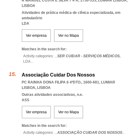
R MANUEL COSTA E SILVA 7 4ºA, 1750-335
,
LUMIAR LISBOA
,
LISBOA
Atividades de prática médica de clínica especializada, em
ambulatório
LDA
Ver empresa
Ver no Mapa
Matches in the search for:
Activity categories: ...
SER CUIDAR - SERVIÇOS MÉDICOS,
LDA
...
Associação Cuidar Dos Nossos
PC RAINHA DONA FILIPA 6 4ºDTO., 1600-681
,
LUMIAR
LISBOA
,
LISBOA
Outras atividades associativas, n.e.
ASS
Ver empresa
Ver no Mapa
Matches in the search for:
Activity categories: ...
ASSOCIAÇÃO CUIDAR DOS NOSSOS
...