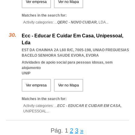
Ver empresa
Ver no Mapa
Matches in the search for:
Activity categories: ...
QERC - NOVO CUIDAR,
LDA
...
Ecc - Educar E Cuidar Em Casa, Unipessoal,
Lda
EST DA CHAINHA 2A L60 R/C, 7005-198
,
UNIAO FREGUESIAS
BACELO SENHORA SAUDE EVORA
,
EVORA
Atividades de apoio social para pessoas idosas, sem
alojamento
UNIP
Ver empresa
Ver no Mapa
Matches in the search for:
Activity categories: ...
ECC - EDUCAR E CUIDAR EM CASA,
UNIPESSOAL
...
Pág.
1
2
3
»