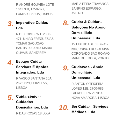
MARIA FEIRA TRAVANCA
R ANDRÉ GOUVEIA LOTE
SANFINS ESPARGO
,
1643 3ºB, 1750-027
,
AVEIRO
LUMIAR LISBOA
,
LISBOA
Cuidar & Cuidar -
Imperativo Cuidar,
Soluções No Apoio
Lda
Domiciliário,
R DE COIMBRA 1, 2300-
Unipessoal, Lda
471
,
UNIAO FREGUESIAS
TOMAR SAO JOAO
TV LIBERDADE 33, 4745-
BAPTISTA SANTA MARIA
554
,
UNIAO FREGUESIAS
OLIVAIS
,
SANTAREM
CORONADO SAO ROMAO
MAMEDE TROFA
,
PORTO
Espaço Cuidar -
Serviços E Apoios
Cuidarvos - Apoio
Integrados, Lda
Domiciliário,
Unipessoal, Lda
R VASCO SANTANA 10A,
2675-629
,
ODIVELAS
,
R ANTÓNIO TEIXEIRA
LISBOA
LOPES 12B, 2700-089
,
FALAGUEIRA VENDA
Cuidarsénior -
NOVA AMADORA
,
LISBOA
Cuidados
Ser Cuidar - Serviços
Domiciliários, Lda
Médicos, Lda
R DAS ROSAS 18 LOJA