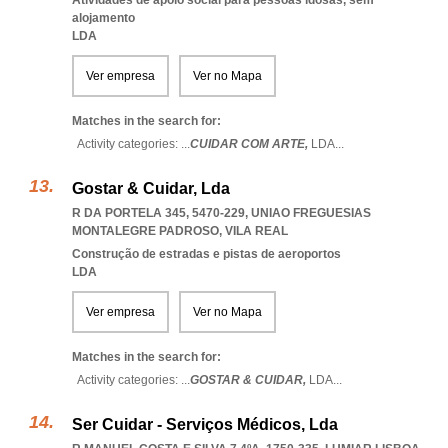
Atividades de apoio social para pessoas idosas, sem
alojamento
LDA
Ver empresa
Ver no Mapa
Matches in the search for:
Activity categories: ...
CUIDAR COM ARTE,
LDA
...
Gostar & Cuidar, Lda
R DA PORTELA 345, 5470-229
,
UNIAO FREGUESIAS
MONTALEGRE PADROSO
,
VILA REAL
Construção de estradas e pistas de aeroportos
LDA
Ver empresa
Ver no Mapa
Matches in the search for:
Activity categories: ...
GOSTAR & CUIDAR,
LDA
...
Ser Cuidar - Serviços Médicos, Lda