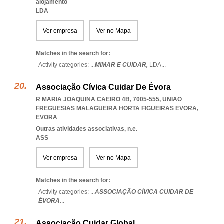
alojamento
LDA
Ver empresa
Ver no Mapa
Matches in the search for:
Activity categories: ...
MIMAR E CUIDAR,
LDA
...
Associação Cívica Cuidar De Évora
R MARIA JOAQUINA CAEIRO 4B, 7005-555
,
UNIAO
FREGUESIAS MALAGUEIRA HORTA FIGUEIRAS EVORA
,
EVORA
Outras atividades associativas, n.e.
ASS
Ver empresa
Ver no Mapa
Matches in the search for:
Activity categories: ...
ASSOCIAÇÃO CÍVICA CUIDAR DE
ÉVORA
...
Associação Cuidar Global