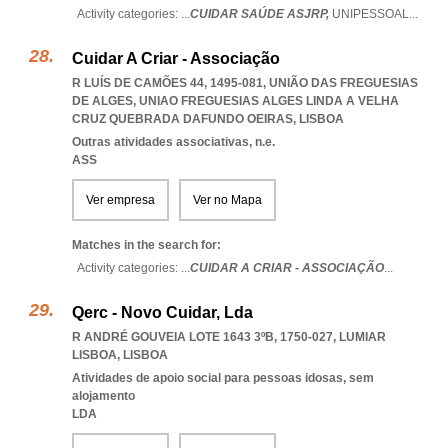
Activity categories: ...
CUIDAR SAÚDE ASJRP,
UNIPESSOAL
...
Cuidar A Criar - Associação
R LUÍS DE CAMÕES 44, 1495-081, UNIÃO DAS FREGUESIAS
DE ALGES
,
UNIAO FREGUESIAS ALGES LINDA A VELHA
CRUZ QUEBRADA DAFUNDO OEIRAS
,
LISBOA
Outras atividades associativas, n.e.
ASS
Ver empresa
Ver no Mapa
Matches in the search for:
Activity categories: ...
CUIDAR A CRIAR - ASSOCIAÇÃO
...
Qerc - Novo Cuidar, Lda
R ANDRÉ GOUVEIA LOTE 1643 3ºB, 1750-027
,
LUMIAR
LISBOA
,
LISBOA
Atividades de apoio social para pessoas idosas, sem
alojamento
LDA