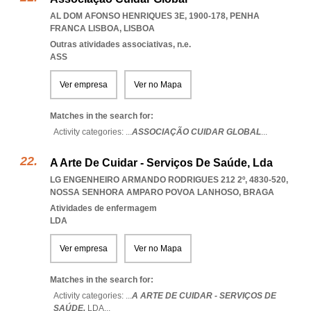
AL DOM AFONSO HENRIQUES 3E, 1900-178
,
PENHA
FRANCA LISBOA
,
LISBOA
Outras atividades associativas, n.e.
ASS
Ver empresa
Ver no Mapa
Matches in the search for:
Activity categories: ...
ASSOCIAÇÃO CUIDAR GLOBAL
...
A Arte De Cuidar - Serviços De Saúde, Lda
LG ENGENHEIRO ARMANDO RODRIGUES 212 2º, 4830-520
,
NOSSA SENHORA AMPARO POVOA LANHOSO
,
BRAGA
Atividades de enfermagem
LDA
Ver empresa
Ver no Mapa
Matches in the search for:
Activity categories: ...
A ARTE DE CUIDAR - SERVIÇOS DE
SAÚDE,
LDA
...