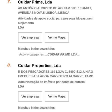
Cuidar Prime, Lda
AV ANTÓNIO AUGUSTO DE AGUIAR 58B, 1050-017
,
AVENIDAS NOVAS LISBOA
,
LISBOA
Atividades de apoio social para pessoas idosas, sem
alojamento
LDA
Ver empresa
Ver no Mapa
Matches in the search for:
Activity categories: ...
CUIDAR PRIME,
LDA
...
Cuidar Properties, Lda
R DOS PESCADORES 119 LOJA C, 8400-512
,
UNIAO
FREGUESIAS LAGOA CARVOEIRO ALGARVE
,
FARO
Administração de imóveis por conta de outrem
LDA
Ver empresa
Ver no Mapa
Matches in the search for: