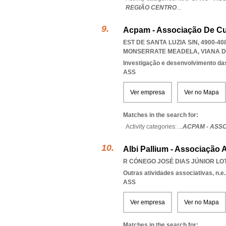
REGIÃO CENTRO
...
Acpam - Associação De Cui
EST DE SANTA LUZIA S/N, 4900-40
MONSERRATE MEADELA
,
VIANA 
Investigação e desenvolvimento da
ASS
Ver empresa
Ver no Mapa
Matches in the search for:
Activity categories: ...
ACPAM - ASSO
Albi Pallium - Associação 
R CÓNEGO JOSÉ DIAS JÚNIOR LOTE
Outras atividades associativas, n.e.
ASS
Ver empresa
Ver no Mapa
Matches in the search for: