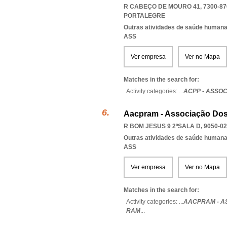
R CABEÇO DE MOURO 41, 7300-87
PORTALEGRE
Outras atividades de saúde humana,
ASS
Ver empresa
Ver no Mapa
Matches in the search for:
Activity categories: ...
ACPP - ASSO
Aacpram - Associação Dos
R BOM JESUS 9 2ºSALA D, 9050-0
Outras atividades de saúde humana,
ASS
Ver empresa
Ver no Mapa
Matches in the search for:
Activity categories: ...
AACPRAM - A
RAM
...