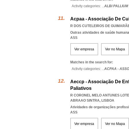
Activity categories: ...
ALBI PALLIUM
Acpaa - Associação De Cui
R DOS CUTELEIROS DE GUIMARÃES
Outras atividades de saúde humana,
ASS
Ver empresa
Ver no Mapa
Matches in the search for:
Activity categories: ...
ACPAA - ASSO
Aeccp - Associação De E
Paliativos
R CORONEL MELO ANTUNES LOTE 5
ABRAAO SINTRA
,
LISBOA
Atividades de organizações profiss
ASS
Ver empresa
Ver no Mapa