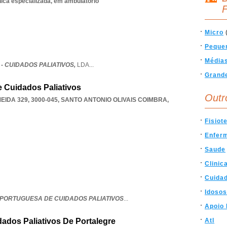
nica especializada, em ambulatório
F
Micro
Peque
Média
 - CUIDADOS PALIATIVOS,
LDA
...
Grand
 Cuidados Paliativos
Outr
IDA 329, 3000-045
,
SANTO ANTONIO OLIVAIS COIMBRA
,
Fisiot
Enfer
Saude
Clinic
Cuida
Idosos
PORTUGUESA DE CUIDADOS PALIATIVOS
...
Apoio 
ados Paliativos De Portalegre
Atl