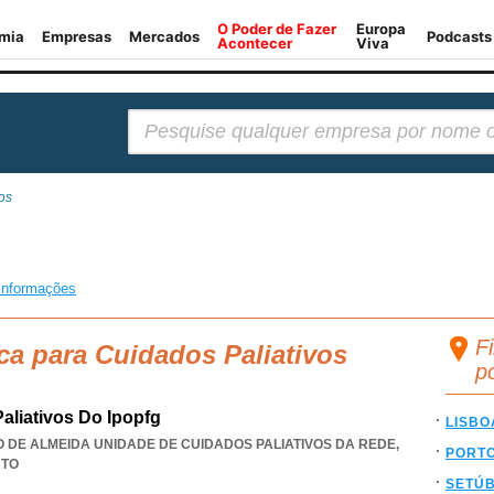
Pesquisar:
os
informações
Fi
ca para Cuidados Paliativos
p
liativos Do Ipopfg
LISBO
DE ALMEIDA UNIDADE DE CUIDADOS PALIATIVOS DA REDE,
PORT
RTO
SETÚ