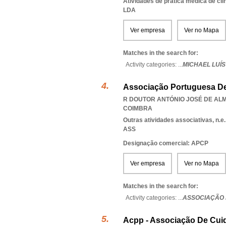
Atividades de prática médica de clí
LDA
Ver empresa
Ver no Mapa
Matches in the search for:
Activity categories: ...
MICHAEL LUÍS
Associação Portuguesa De
R DOUTOR ANTÓNIO JOSÉ DE ALME
COIMBRA
Outras atividades associativas, n.e.
ASS
Designação comercial: APCP
Ver empresa
Ver no Mapa
Matches in the search for:
Activity categories: ...
ASSOCIAÇÃO 
Acpp - Associação De Cuid