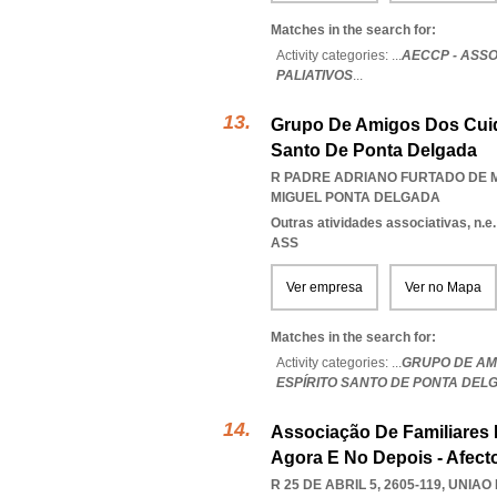
Matches in the search for:
Activity categories: ...
AECCP - ASS
PALIATIVOS
...
Grupo De Amigos Dos Cuida
Santo De Ponta Delgada
R PADRE ADRIANO FURTADO DE M
MIGUEL PONTA DELGADA
Outras atividades associativas, n.e.
ASS
Ver empresa
Ver no Mapa
Matches in the search for:
Activity categories: ...
GRUPO DE AMI
ESPÍRITO SANTO DE PONTA DEL
Associação De Familiares
Agora E No Depois - Afecto
R 25 DE ABRIL 5, 2605-119
,
UNIAO 