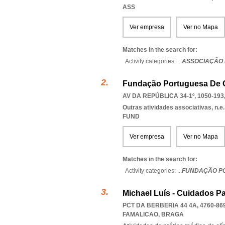
ASS
Ver empresa
Ver no Mapa
Matches in the search for:
Activity categories: ...
ASSOCIAÇÃO 
Fundação Portuguesa De C
AV DA REPÚBLICA 34-1º, 1050-193
Outras atividades associativas, n.e.
FUND
Ver empresa
Ver no Mapa
Matches in the search for:
Activity categories: ...
FUNDAÇÃO PO
Michael Luís - Cuidados Pa
PCT DA BERBERIA 44 4A, 4760-86
FAMALICAO
,
BRAGA