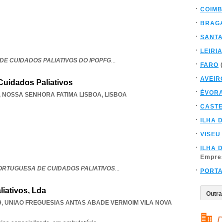
COIM
BRAG
SANT
LEIRI
DE CUIDADOS PALIATIVOS DO IPOPFG
...
FARO
AVEIR
uidados Paliativos
ÉVOR
,
NOSSA SENHORA FATIMA LISBOA
,
LISBOA
CAST
ILHA 
VISEU
ILHA 
Empre
RTUGUESA DE CUIDADOS PALIATIVOS
...
PORT
liativos, Lda
9
,
UNIAO FREGUESIAS ANTAS ABADE VERMOIM VILA NOVA
D