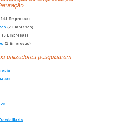
aturação
(344 Empresas)
nas
(7 Empresas)
s
(6 Empresas)
es
(1 Empresas)
os utilizadores pesquisaram
erapia
magem
a
dos
Domiciliario