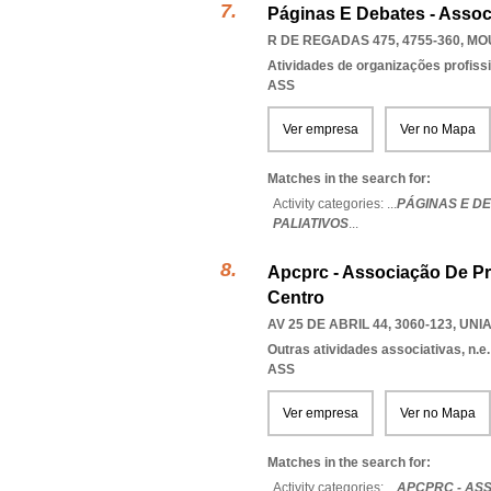
Páginas E Debates - Asso
R DE REGADAS 475, 4755-360
,
MO
Atividades de organizações profiss
ASS
Ver empresa
Ver no Mapa
Matches in the search for:
Activity categories: ...
PÁGINAS E D
PALIATIVOS
...
Apcprc - Associação De Pr
Centro
AV 25 DE ABRIL 44, 3060-123
,
UNI
Outras atividades associativas, n.e.
ASS
Ver empresa
Ver no Mapa
Matches in the search for:
Activity categories: ...
APCPRC - ASS