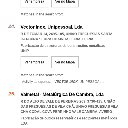
Ver empresa
Ver no Mapa
Matches in the search for:
Vector Inox, Unipessoal, Lda
R DE TOMAR 14, 2495-185
,
UNIAO FREGUESIAS SANTA
CATARINA SERRA CHAINCA LEIRIA
,
LEIRIA
Fabricação de estruturas de construções metálicas
UNIP
Ver empresa
Ver no Mapa
Matches in the search for:
Activity categories: ...
VECTOR INOX,
UNIPESSOAL
...
Valmetal - Metalúrgica De Cambra, Lda
R DO ALTO DE VALE DE PEREIRAS 269, 3730-415, UNIÃO
DAS FREGUESIAS DE VILA CHÃ
,
UNIAO FREGUESIAS VILA
CHA CODAL COVA PERRINHO VALE CAMBRA
,
AVEIRO
Fabricação de outros reservatórios e recipientes metálicos
LDA