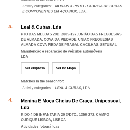
Activity categories: ...
MORAIS & PINTO - FÁBRICA DE CUBAS
E COMPONENTES EM AÇO INOX,
LDA
...
Leal & Cubas, Lda
PTO DAS MELOAS 20D, 2805-197, UNIÃO DAS FREGUESIAS
DE ALMADA, COVA DA PIEDADE
,
UNIAO FREGUESIAS
ALMADA COVA PIEDADE PRAGAL CACILHAS
,
SETUBAL
Manutenção e reparação de veículos automóveis
LDA
Ver empresa
Ver no Mapa
Matches in the search for:
Activity categories: ...
LEAL & CUBAS,
LDA
...
Menina E Moça Cheias De Graça, Unipessoal,
Lda
R DO 4 DE INFANTARIA 20 3ºDTO., 1350-272
,
CAMPO
OURIQUE LISBOA
,
LISBOA
Atividades fotográficas