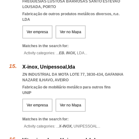
FREGUESIAS LUSTOSA BARROSAS SANTO ESTEVAO
LOUSADA
,
PORTO
Fabricação de outros produtos metálicos diversos, n.e.
LDA
Ver empresa
Ver no Mapa
Matches in the search for:
Activity categories: ...
EB. INOX,
LDA
...
X-inox, Unipessoal,lda
ZN INDUSTRIAL DA MOTA LOTE 77, 3830-434
,
GAFANHA
NAZARE ILHAVO
,
AVEIRO
Fabricação de mobiliário metálico para outros fins
UNIP
Ver empresa
Ver no Mapa
Matches in the search for:
Activity categories: ...
X-INOX,
UNIPESSOAL
...