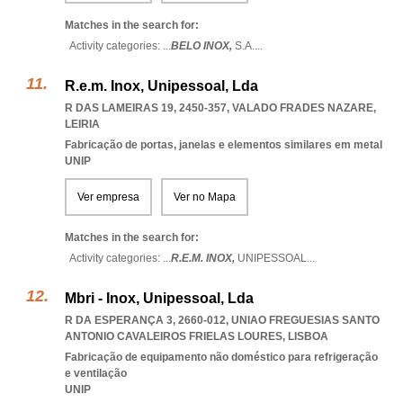
Matches in the search for:
Activity categories: ...
BELO INOX,
S.A.
...
R.e.m. Inox, Unipessoal, Lda
R DAS LAMEIRAS 19, 2450-357
,
VALADO FRADES NAZARE
,
LEIRIA
Fabricação de portas, janelas e elementos similares em metal
UNIP
Ver empresa
Ver no Mapa
Matches in the search for:
Activity categories: ...
R.E.M. INOX,
UNIPESSOAL
...
Mbri - Inox, Unipessoal, Lda
R DA ESPERANÇA 3, 2660-012
,
UNIAO FREGUESIAS SANTO
ANTONIO CAVALEIROS FRIELAS LOURES
,
LISBOA
Fabricação de equipamento não doméstico para refrigeração
e ventilação
UNIP