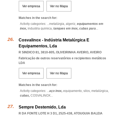
Ver empresa
Ver no Mapa
Matches in the search for:
Activity categories: ...
metalúrgia,
algeriz,
equipamentos em
inox,
industria quimica,
tanques em inox,
cubas para
...
Cosvalinox - Indústria Metalúrgica E
Equipamentos, Lda
R SINDICO 81, 3810-805
,
OLIVEIRINHA AVEIRO
,
AVEIRO
Fabricação de outros reservatórios e recipientes metálicos
LDA
Ver empresa
Ver no Mapa
Matches in the search for:
Activity categories: ...
aço inox,
equipamento,
silos,
metalúrgica,
cubas,
COSVALINOX
...
Sempre Destemido, Lda
R DA FONTE LOTE H 3 D1, 2525-438
,
ATOUGUIA BALEIA