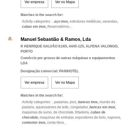
Ver empresa
Ver no Mapa
Matches in the search for:
Activity categories: ...
aço inox,
estruturas metálicas,
varandas,
cubas em inox,
Reservatórios
...
Manuel Sebastião & Ramos, Lda
R HENRIQUE GALVÃO 61/65, 4445-125
,
ALFENA VALONGO
,
PORTO
Comércio por grosso de outras máquinas e equipamentos
LDA
Designação comercial: PANIHOTEL
Ver empresa
Ver no Mapa
Matches in the search for:
Activity categories: ...
padarias,
pios,
bancas inox,
mundo da
padaria,
aquecedores de leite,
congelador,
bancas em inox,
maquinas de sumo,
de chocolate,
fritadeira,
cubas de
chocolate,
maquinas de embalar,
expositores de bolo,
naprons,
contentor inox,
conta litros
...