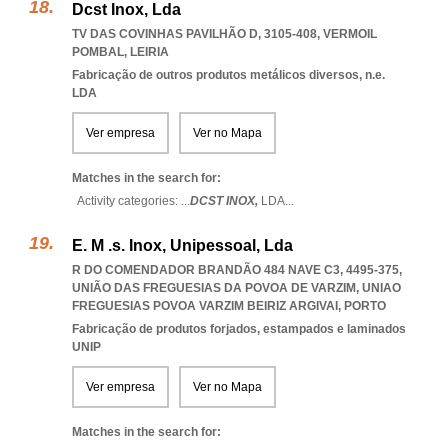
Dcst Inox, Lda
TV DAS COVINHAS PAVILHÃO D, 3105-408
,
VERMOIL
POMBAL
,
LEIRIA
Fabricação de outros produtos metálicos diversos, n.e.
LDA
Ver empresa
Ver no Mapa
Matches in the search for:
Activity categories: ...
DCST INOX,
LDA
...
E. M .s. Inox, Unipessoal, Lda
R DO COMENDADOR BRANDÃO 484 NAVE C3, 4495-375,
UNIÃO DAS FREGUESIAS DA POVOA DE VARZIM
,
UNIAO
FREGUESIAS POVOA VARZIM BEIRIZ ARGIVAI
,
PORTO
Fabricação de produtos forjados, estampados e laminados
UNIP
Ver empresa
Ver no Mapa
Matches in the search for: