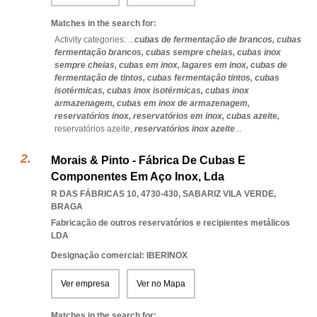
Matches in the search for:
Activity categories: ...
cubas de fermentação de brancos,
cubas
fermentação brancos,
cubas sempre cheias,
cubas inox
sempre cheias,
cubas em inox,
lagares em inox,
cubas de
fermentação de tintos,
cubas fermentação tintos,
cubas
isotérmicas,
cubas inox isotérmicas,
cubas inox
armazenagem,
cubas em inox de armazenagem,
reservatórios inox,
reservatórios em inox,
cubas azeite,
reservatórios azeite,
reservatórios inox azeite
...
Morais & Pinto - Fábrica De Cubas E
Componentes Em Aço Inox, Lda
R DAS FÁBRICAS 10, 4730-430
,
SABARIZ VILA VERDE
,
BRAGA
Fabricação de outros reservatórios e recipientes metálicos
LDA
Designação comercial: IBERINOX
Ver empresa
Ver no Mapa
Matches in the search for: