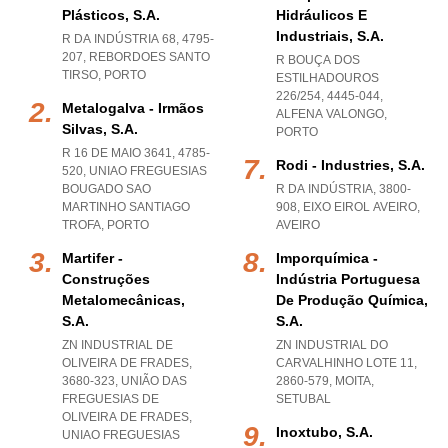
Plásticos, S.a.
Hidráulicos E
Industriais, S.a.
R DA INDÚSTRIA 68, 4795-
207
,
REBORDOES SANTO
R BOUÇA DOS
TIRSO
,
PORTO
ESTILHADOUROS
226/254, 4445-044
,
Metalogalva - Irmãos
ALFENA VALONGO
,
Silvas, S.a.
PORTO
R 16 DE MAIO 3641, 4785-
Rodi - Industries, S.a.
520
,
UNIAO FREGUESIAS
BOUGADO SAO
R DA INDÚSTRIA, 3800-
MARTINHO SANTIAGO
908
,
EIXO EIROL AVEIRO
,
TROFA
,
PORTO
AVEIRO
Martifer -
Imporquímica -
Construções
Indústria Portuguesa
Metalomecânicas,
De Produção Química,
S.a.
S.a.
ZN INDUSTRIAL DE
ZN INDUSTRIAL DO
OLIVEIRA DE FRADES,
CARVALHINHO LOTE 11,
3680-323, UNIÃO DAS
2860-579
,
MOITA
,
FREGUESIAS DE
SETUBAL
OLIVEIRA DE FRADES
,
Inoxtubo, S.a.
UNIAO FREGUESIAS