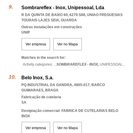
Sombrareflex - Inox, Unipessoal, Lda
R DA QUINTA DE BAIXO 60, 6270-588
,
UNIAO FREGUESIAS
TOURAIS LAJES SEIA
,
GUARDA
Outras instalações em construções
UNIP
Ver empresa
Ver no Mapa
Matches in the search for:
Activity categories: ...
SOMBRAREFLEX - INOX,
UNIPESSOAL
...
Belo Inox, S.a.
PQ INDUSTRIAL DA GANDRA, 4805-017
,
BARCO
GUIMARAES
,
BRAGA
Fabricação de cutelaria
SA
Designação comercial: FABRICA DE CUTELARIAS BELO
INOX
Ver empresa
Ver no Mapa