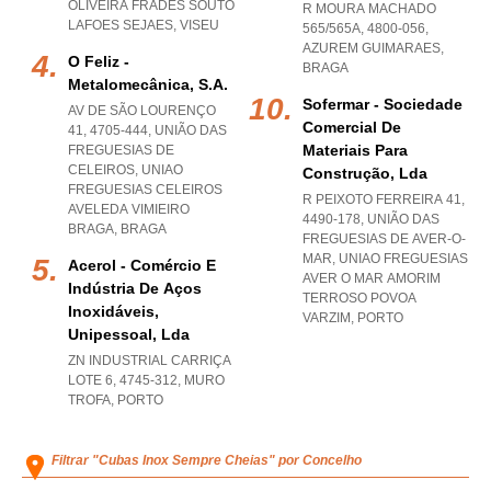
OLIVEIRA FRADES SOUTO
R MOURA MACHADO
LAFOES SEJAES
,
VISEU
565/565A, 4800-056
,
AZUREM GUIMARAES
,
O Feliz -
BRAGA
Metalomecânica, S.a.
Sofermar - Sociedade
AV DE SÃO LOURENÇO
Comercial De
41, 4705-444, UNIÃO DAS
Materiais Para
FREGUESIAS DE
CELEIROS
,
UNIAO
Construção, Lda
FREGUESIAS CELEIROS
R PEIXOTO FERREIRA 41,
AVELEDA VIMIEIRO
4490-178, UNIÃO DAS
BRAGA
,
BRAGA
FREGUESIAS DE AVER-O-
MAR
,
UNIAO FREGUESIAS
Acerol - Comércio E
AVER O MAR AMORIM
Indústria De Aços
TERROSO POVOA
Inoxidáveis,
VARZIM
,
PORTO
Unipessoal, Lda
ZN INDUSTRIAL CARRIÇA
LOTE 6, 4745-312
,
MURO
TROFA
,
PORTO
Filtrar "Cubas Inox Sempre Cheias" por Concelho