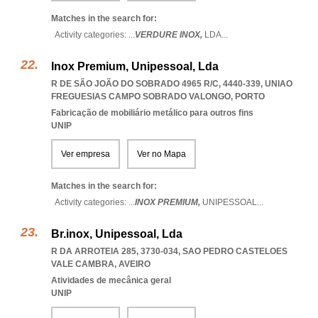
Matches in the search for:
Activity categories: ...
VERDURE INOX,
LDA
...
Inox Premium, Unipessoal, Lda
R DE SÃO JOÃO DO SOBRADO 4965 R/C, 4440-339
,
UNIAO
FREGUESIAS CAMPO SOBRADO VALONGO
,
PORTO
Fabricação de mobiliário metálico para outros fins
UNIP
Ver empresa
Ver no Mapa
Matches in the search for:
Activity categories: ...
INOX PREMIUM,
UNIPESSOAL
...
Br.inox, Unipessoal, Lda
R DA ARROTEIA 285, 3730-034
,
SAO PEDRO CASTELOES
VALE CAMBRA
,
AVEIRO
Atividades de mecânica geral
UNIP