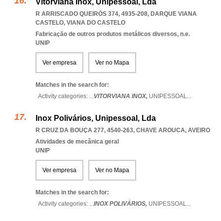
Vitorviana Inox, Unipessoal, Lda
R ARRISCADO QUEIRÓS 374, 4935-208
,
DARQUE VIANA
CASTELO
,
VIANA DO CASTELO
Fabricação de outros produtos metálicos diversos, n.e.
UNIP
Ver empresa
Ver no Mapa
Matches in the search for:
Activity categories: ...
VITORVIANA INOX,
UNIPESSOAL
...
Inox Polivários, Unipessoal, Lda
R CRUZ DA BOUÇA 277, 4540-263
,
CHAVE AROUCA
,
AVEIRO
Atividades de mecânica geral
UNIP
Ver empresa
Ver no Mapa
Matches in the search for:
Activity categories: ...
INOX POLIVÁRIOS,
UNIPESSOAL
...