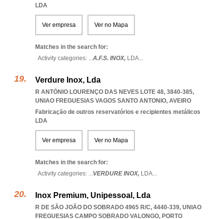
LDA
Ver empresa
Ver no Mapa
Matches in the search for:
Activity categories: ...
A.F.S. INOX,
LDA
...
Verdure Inox, Lda
R ANTÓNIO LOURENÇO DAS NEVES LOTE 48, 3840-385
,
UNIAO FREGUESIAS VAGOS SANTO ANTONIO
,
AVEIRO
Fabricação de outros reservatórios e recipientes metálicos
LDA
Ver empresa
Ver no Mapa
Matches in the search for:
Activity categories: ...
VERDURE INOX,
LDA
...
Inox Premium, Unipessoal, Lda
R DE SÃO JOÃO DO SOBRADO 4965 R/C, 4440-339
,
UNIAO
FREGUESIAS CAMPO SOBRADO VALONGO
,
PORTO