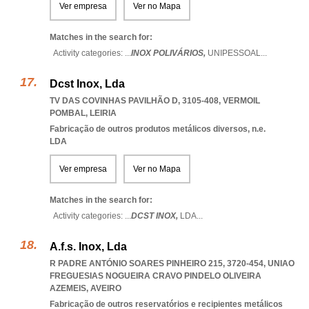
Ver empresa
Ver no Mapa
Matches in the search for:
Activity categories: ...
INOX POLIVÁRIOS,
UNIPESSOAL
...
Dcst Inox, Lda
TV DAS COVINHAS PAVILHÃO D, 3105-408
,
VERMOIL
POMBAL
,
LEIRIA
Fabricação de outros produtos metálicos diversos, n.e.
LDA
Ver empresa
Ver no Mapa
Matches in the search for:
Activity categories: ...
DCST INOX,
LDA
...
A.f.s. Inox, Lda
R PADRE ANTÓNIO SOARES PINHEIRO 215, 3720-454
,
UNIAO
FREGUESIAS NOGUEIRA CRAVO PINDELO OLIVEIRA
AZEMEIS
,
AVEIRO
Fabricação de outros reservatórios e recipientes metálicos