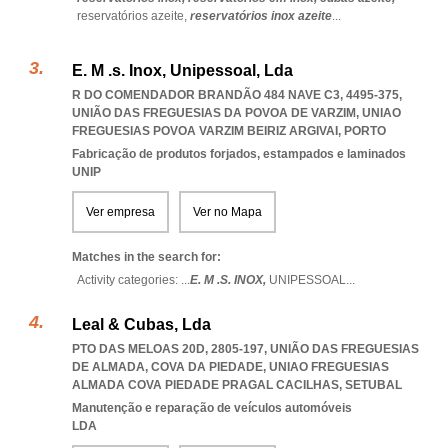
reservatórios azeite,
reservatórios inox azeite
...
E. M .s. Inox, Unipessoal, Lda
R DO COMENDADOR BRANDÃO 484 NAVE C3, 4495-375,
UNIÃO DAS FREGUESIAS DA POVOA DE VARZIM
,
UNIAO
FREGUESIAS POVOA VARZIM BEIRIZ ARGIVAI
,
PORTO
Fabricação de produtos forjados, estampados e laminados
UNIP
Ver empresa
Ver no Mapa
Matches in the search for:
Activity categories: ...
E. M .S. INOX,
UNIPESSOAL
...
Leal & Cubas, Lda
PTO DAS MELOAS 20D, 2805-197, UNIÃO DAS FREGUESIAS
DE ALMADA, COVA DA PIEDADE
,
UNIAO FREGUESIAS
ALMADA COVA PIEDADE PRAGAL CACILHAS
,
SETUBAL
Manutenção e reparação de veículos automóveis
LDA