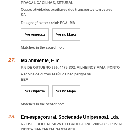
PRAGAL CACILHAS
,
SETUBAL
Outras atividades auxiliares dos transportes terrestres
SA
Designação comercial: ECALMA
Ver empresa
Ver no Mapa
Matches in the search for:
Maiambiente, E.m.
R 5 DE OUTUBRO 359, 4475-302
,
MILHEIROS MAIA
,
PORTO
Recolha de outros resíduos não perigosos
EEM
Ver empresa
Ver no Mapa
Matches in the search for:
Em-espaçorural, Sociedade Unipessoal, Lda
R JOSÉ JÚLIO DA SILVA DELGADO 26 R/C, 2005-085
,
POVOA
ISENTA SANTAREM
,
SANTAREM