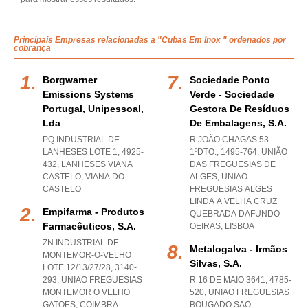
Principais Empresas relacionadas a "Cubas Em Inox " ordenados por
cobrança
Borgwarner
Sociedade Ponto
Emissions Systems
Verde - Sociedade
Portugal, Unipessoal,
Gestora De Resíduos
Lda
De Embalagens, S.a.
PQ INDUSTRIAL DE
R JOÃO CHAGAS 53
LANHESES LOTE 1, 4925-
1ºDTO., 1495-764, UNIÃO
432
,
LANHESES VIANA
DAS FREGUESIAS DE
CASTELO
,
VIANA DO
ALGES
,
UNIAO
CASTELO
FREGUESIAS ALGES
LINDA A VELHA CRUZ
Empifarma - Produtos
QUEBRADA DAFUNDO
Farmacêuticos, S.a.
OEIRAS
,
LISBOA
ZN INDUSTRIAL DE
Metalogalva - Irmãos
MONTEMOR-O-VELHO
Silvas, S.a.
LOTE 12/13/27/28, 3140-
293
,
UNIAO FREGUESIAS
R 16 DE MAIO 3641, 4785-
MONTEMOR O VELHO
520
,
UNIAO FREGUESIAS
GATOES
,
COIMBRA
BOUGADO SAO