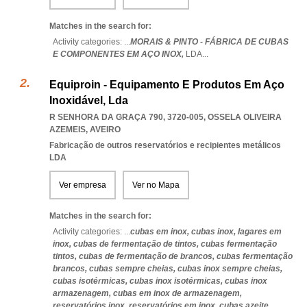
Matches in the search for:
Activity categories: ...
MORAIS & PINTO - FÁBRICA DE CUBAS
E COMPONENTES EM AÇO INOX,
LDA
...
Equiproin - Equipamento E Produtos Em Aço
Inoxidável, Lda
R SENHORA DA GRAÇA 790, 3720-005
,
OSSELA OLIVEIRA
AZEMEIS
,
AVEIRO
Fabricação de outros reservatórios e recipientes metálicos
LDA
Ver empresa
Ver no Mapa
Matches in the search for:
Activity categories: ...
cubas em inox,
cubas inox,
lagares em
inox,
cubas de fermentação de tintos,
cubas fermentação
tintos,
cubas de fermentação de brancos,
cubas fermentação
brancos,
cubas sempre cheias,
cubas inox sempre cheias,
cubas isotérmicas,
cubas inox isotérmicas,
cubas inox
armazenagem,
cubas em inox de armazenagem,
reservatórios inox,
reservatórios em inox,
cubas azeite,