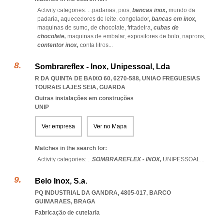
Activity categories: ...
padarias,
pios,
bancas inox,
mundo da
padaria,
aquecedores de leite,
congelador,
bancas em inox,
maquinas de sumo,
de chocolate,
fritadeira,
cubas de
chocolate,
maquinas de embalar,
expositores de bolo,
naprons,
contentor inox,
conta litros
...
Sombrareflex - Inox, Unipessoal, Lda
R DA QUINTA DE BAIXO 60, 6270-588
,
UNIAO FREGUESIAS
TOURAIS LAJES SEIA
,
GUARDA
Outras instalações em construções
UNIP
Ver empresa
Ver no Mapa
Matches in the search for:
Activity categories: ...
SOMBRAREFLEX - INOX,
UNIPESSOAL
...
Belo Inox, S.a.
PQ INDUSTRIAL DA GANDRA, 4805-017
,
BARCO
GUIMARAES
,
BRAGA
Fabricação de cutelaria