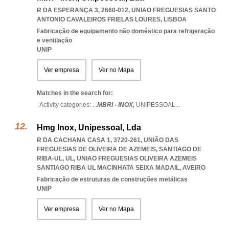
R DA ESPERANÇA 3, 2660-012
,
UNIAO FREGUESIAS SANTO
ANTONIO CAVALEIROS FRIELAS LOURES
,
LISBOA
Fabricação de equipamento não doméstico para refrigeração
e ventilação
UNIP
Ver empresa
Ver no Mapa
Matches in the search for:
Activity categories: ...
MBRI - INOX,
UNIPESSOAL
...
Hmg Inox, Unipessoal, Lda
R DA CACHANA CASA 1, 3720-261, UNIÃO DAS
FREGUESIAS DE OLIVEIRA DE AZEMEIS, SANTIAGO DE
RIBA-UL, UL
,
UNIAO FREGUESIAS OLIVEIRA AZEMEIS
SANTIAGO RIBA UL MACINHATA SEIXA MADAIL
,
AVEIRO
Fabricação de estruturas de construções metálicas
UNIP
Ver empresa
Ver no Mapa