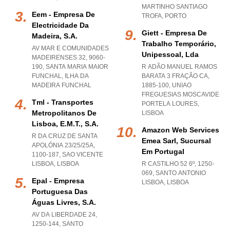
MARTINHO SANTIAGO
Eem - Empresa De
TROFA
,
PORTO
Electricidade Da
Giett - Empresa De
Madeira, S.a.
Trabalho Temporário,
AV MAR E COMUNIDADES
Unipessoal, Lda
MADEIRENSES 32, 9060-
190
,
SANTA MARIA MAIOR
R ADÃO MANUEL RAMOS
FUNCHAL
,
ILHA DA
BARATA 3 FRAÇÃO CA,
MADEIRA FUNCHAL
1885-100
,
UNIAO
FREGUESIAS MOSCAVIDE
Tml - Transportes
PORTELA LOURES
,
Metropolitanos De
LISBOA
Lisboa, E.m.t., S.a.
Amazon Web Services
R DA CRUZ DE SANTA
Emea Sarl, Sucursal
APOLÓNIA 23/25/25A,
Em Portugal
1100-187
,
SAO VICENTE
LISBOA
,
LISBOA
R CASTILHO 52 6º, 1250-
069
,
SANTO ANTONIO
Epal - Empresa
LISBOA
,
LISBOA
Portuguesa Das
Águas Livres, S.a.
AV DA LIBERDADE 24,
1250-144
,
SANTO