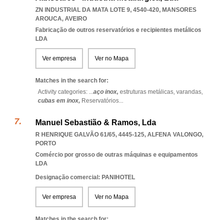
ZN INDUSTRIAL DA MATA LOTE 9, 4540-420
,
MANSORES
AROUCA
,
AVEIRO
Fabricação de outros reservatórios e recipientes metálicos
LDA
Ver empresa
Ver no Mapa
Matches in the search for:
Activity categories: ...
aço inox,
estruturas metálicas,
varandas,
cubas em inox,
Reservatórios
...
Manuel Sebastião & Ramos, Lda
R HENRIQUE GALVÃO 61/65, 4445-125
,
ALFENA VALONGO
,
PORTO
Comércio por grosso de outras máquinas e equipamentos
LDA
Designação comercial: PANIHOTEL
Ver empresa
Ver no Mapa
Matches in the search for: