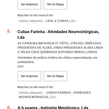
Ver empresa
Ver no Mapa
Matches in the search for:
Activity categories: ...
LEAL & CUBAS,
LDA
...
Cubas Farinha - Atividades Neurocirúrgicas,
Lda
AV CAROLINA MICHAELIS 27 3ºDTO., 2795-052, UNIÃO DAS
FREGUESIAS DE ALGES
,
UNIAO FREGUESIAS ALGES LINDA
A VELHA CRUZ QUEBRADA DAFUNDO OEIRAS
,
LISBOA
Atividades de prática médica de clínica especializada, em
ambulatório
LDA
Ver empresa
Ver no Mapa
Matches in the search for:
Activity categories: ...
CUBAS FARINHA - ATIVIDADES
NEUROCIRÚRGICAS,
LDA
...
A.b.soares - Indústria Metalúrgica, Lda