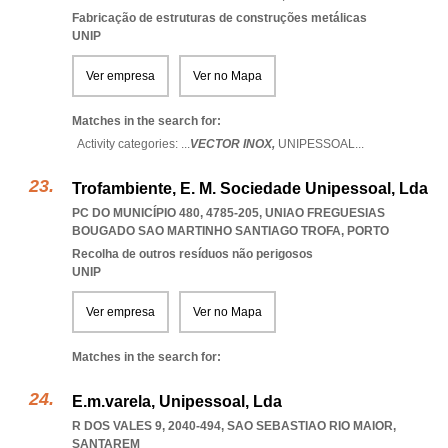
Fabricação de estruturas de construções metálicas
UNIP
Ver empresa
Ver no Mapa
Matches in the search for:
Activity categories: ...
VECTOR INOX,
UNIPESSOAL
...
Trofambiente, E. M. Sociedade Unipessoal, Lda
PC DO MUNICÍPIO 480, 4785-205
,
UNIAO FREGUESIAS
BOUGADO SAO MARTINHO SANTIAGO TROFA
,
PORTO
Recolha de outros resíduos não perigosos
UNIP
Ver empresa
Ver no Mapa
Matches in the search for:
E.m.varela, Unipessoal, Lda
R DOS VALES 9, 2040-494
,
SAO SEBASTIAO RIO MAIOR
,
SANTAREM