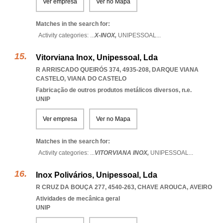
Ver empresa
Ver no Mapa
Matches in the search for:
Activity categories: ...
X-INOX,
UNIPESSOAL
...
Vitorviana Inox, Unipessoal, Lda
R ARRISCADO QUEIRÓS 374, 4935-208
,
DARQUE VIANA
CASTELO
,
VIANA DO CASTELO
Fabricação de outros produtos metálicos diversos, n.e.
UNIP
Ver empresa
Ver no Mapa
Matches in the search for:
Activity categories: ...
VITORVIANA INOX,
UNIPESSOAL
...
Inox Polivários, Unipessoal, Lda
R CRUZ DA BOUÇA 277, 4540-263
,
CHAVE AROUCA
,
AVEIRO
Atividades de mecânica geral
UNIP