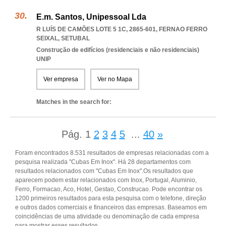
E.m. Santos, Unipessoal Lda
R LUÍS DE CAMÕES LOTE 5 1C, 2865-601
,
FERNAO FERRO
SEIXAL
,
SETUBAL
Construção de edifícios (residenciais e não residenciais)
UNIP
Ver empresa
Ver no Mapa
Matches in the search for:
Pág.
1
2
3
4
5
...
40
»
Foram encontrados 8.531 resultados de empresas relacionadas com a
pesquisa realizada "Cubas Em Inox". Há 28 departamentos com
resultados relacionados com "Cubas Em Inox".Os resultados que
aparecem podem estar relacionados com Inox, Portugal, Aluminio,
Ferro, Formacao, Aco, Hotel, Gestao, Construcao. Pode encontrar os
1200 primeiros resultados para esta pesquisa com o telefone, direção
e outros dados comerciais e financeiros das empresas. Baseamos em
coincidências de uma atividade ou denominação de cada empresa
para mostrar esses resultados.