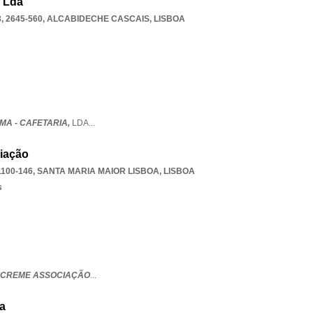
, Lda
 2645-560
,
ALCABIDECHE CASCAIS
,
LISBOA
MA - CAFETARIA,
LDA
...
iação
1100-146
,
SANTA MARIA MAIOR LISBOA
,
LISBOA
s
 CREME ASSOCIAÇÃO
...
da