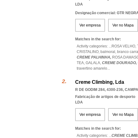
LDA
Designação comercial: GTR NEGR
Ver empresa
Ver no Mapa
Matches in the search for:
Activity categories: ...
ROSA VELHO,
CRISTALINO,
balmoral,
branco carr
CREME PALHINHA,
ROSA DAMAS
TEA,
GALALA,
CREME DOURADO,
travertino amarelo
...
Creme Climbing, Lda
R DE GODIM 284, 4300-236
,
CAMPA
Fabricação de artigos de desporto
LDA
Ver empresa
Ver no Mapa
Matches in the search for:
Activity categories: ...
CREME CLIMB