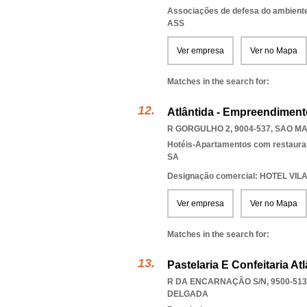
Associações de defesa do ambient
ASS
Ver empresa
Ver no Mapa
Matches in the search for:
Atlântida - Empreendimentos
R GORGULHO 2, 9004-537
,
SAO MA
Hotéis-Apartamentos com restaura
SA
Designação comercial: HOTEL VI
Ver empresa
Ver no Mapa
Matches in the search for:
Pastelaria E Confeitaria At
R DA ENCARNAÇÃO S/N, 9500-513
DELGADA