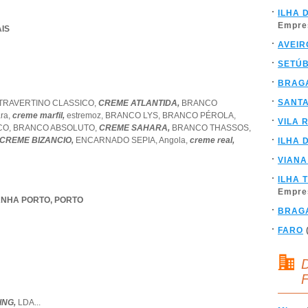
ILHA 
Empre
AIS
AVEIR
SETÚ
BRAG
SANT
TRAVERTINO CLASSICO,
CREME ATLANTIDA,
BRANCO
ara,
creme marfil,
estremoz,
BRANCO LYS,
BRANCO PÉROLA,
VILA 
CO,
BRANCO ABSOLUTO,
CREME SAHARA,
BRANCO THASSOS,
CREME BIZANCIO,
ENCARNADO SEPIA,
Angola,
creme real,
ILHA 
VIANA
ILHA 
Empre
NHA PORTO
,
PORTO
BRAG
FARO
D
F
ING,
LDA
...