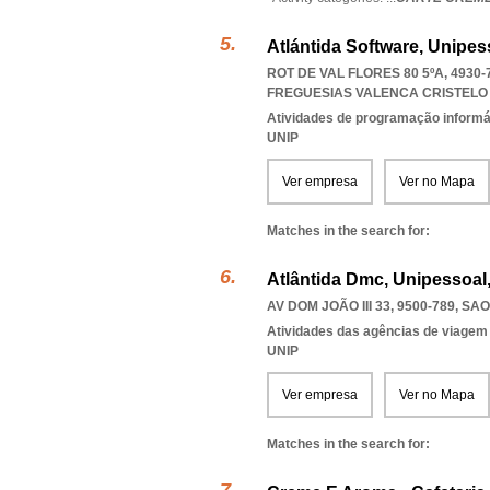
Atlántida Software, Unipes
ROT DE VAL FLORES 80 5ºA, 493
FREGUESIAS VALENCA CRISTELO
Atividades de programação informá
UNIP
Ver empresa
Ver no Mapa
Matches in the search for:
Atlântida Dmc, Unipessoal
AV DOM JOÃO III 33, 9500-789
,
SAO
Atividades das agências de viagem
UNIP
Ver empresa
Ver no Mapa
Matches in the search for: