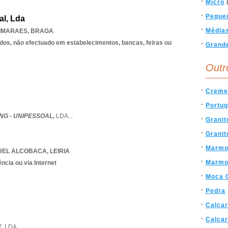
Micro
Peque
al, Lda
Média
IMARAES
,
BRAGA
dos, não efectuado em estabelecimentos, bancas, feiras ou
Grand
Outr
Creme
Portug
NG - UNIPESSOAL,
LDA
...
Granit
Granit
Marmo
UEL ALCOBACA
,
LEIRIA
Marmo
ncia ou via Internet
Moca 
Pedra
Calcar
Calcar
E,
LDA
...