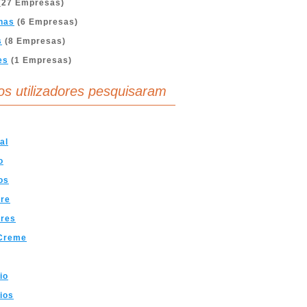
(27 Empresas)
nas
(6 Empresas)
s
(8 Empresas)
es
(1 Empresas)
os utilizadores pesquisaram
al
o
os
re
res
Creme
io
ios