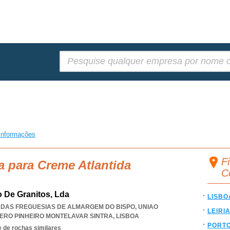
Pesquisar:
informações
F
a para Creme Atlantida
C
o De Granitos, Lda
LISBO
ÃO DAS FREGUESIAS DE ALMARGEM DO BISPO
,
UNIAO
LEIRI
ERO PINHEIRO MONTELAVAR SINTRA
,
LISBOA
PORT
 de rochas similares