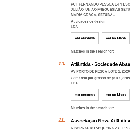
PCT FERNANDO PESSOA 14 4ºESQ.
JULIÃO
,
UNIAO FREGUESIAS SET
MARIA GRACA
,
SETUBAL
Atividades de design
LDA
Ver empresa
Ver no Mapa
Matches in the search for:
Atlântida - Sociedade Aba
AV PORTO DE PESCA LOTE 1, 2520
Comércio por grosso de peixe, cru
LDA
Ver empresa
Ver no Mapa
Matches in the search for:
Associação Nova Atlântid
R BERNARDO SEQUEIRA 231 1º SAL