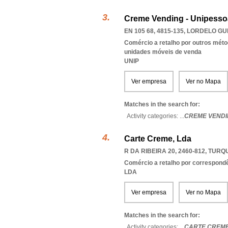
Creme Vending - Unipesso
EN 105 68, 4815-135
,
LORDELO GU
Comércio a retalho por outros méto
unidades móveis de venda
UNIP
Ver empresa
Ver no Mapa
Matches in the search for:
Activity categories: ...
CREME VENDI
Carte Creme, Lda
R DA RIBEIRA 20, 2460-812
,
TURQ
Comércio a retalho por correspondê
LDA
Ver empresa
Ver no Mapa
Matches in the search for:
Activity categories: ...
CARTE CREM