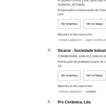
R PEDRO COSTA 1316, 2820-190
,
U
ALMADA
,
SETUBAL
Preparação e conservação de frutos
LDA
Ver empresa
Ver no Mapa
Matches in the search for:
Activity categories: ...
lupini,
pickles m
Sicarze - Sociedade Indust
CONGEITARIA, 2240-011
,
AGUAS B
Fabricação de produtos à base de 
SA
Ver empresa
Ver no Mapa
Matches in the search for:
Activity categories: ...
cozidos
...
Prc Cerâmica, Lda