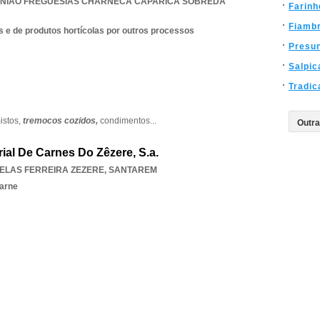
NIAO FREGUESIAS CHARNECA CAPARICA SOBREDA
Farinh
Fiamb
 e de produtos hortícolas por outros processos
Presu
Salpic
Tradic
istos,
tremocos cozidos,
condimentos
...
rial De Carnes Do Zêzere, S.a.
ELAS FERREIRA ZEZERE
,
SANTAREM
carne