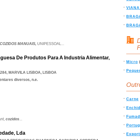
VIANA
BRAG
BRAG
D
 COZIDOS MANUAIS,
UNIPESSOAL
...
F
guesa De Produtos Para A Industria Alimentar,
Micro
Peque
-284
,
MARVILA LISBOA
,
LISBOA
ntares diversos, n.e.
Outr
Carne
Enchi
Fumad
ant,
cozidos
...
Portug
iedade, Lda
Expor