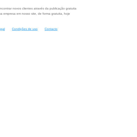
ncontrar novos clientes através da publicação gratuita
a empresa em nosso site, de forma gratuita, hoje
ugal
Condições de uso
Contacto