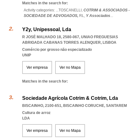
Matches in the search for:
Activity categories: ...
TOSCANELLI,
COTRIM & ASSOCIADOS -
SOCIEDADE DE ADVOGADOS,
RL,
Y Associados
...
Y2y, Unipessoal, Lda
R JOSÉ MALHADO 18, 2580-067
,
UNIAO FREGUESIAS
ABRIGADA CABANAS TORRES ALENQUER
,
LISBOA
Comércio por grosso não especializado
UNIP
Ver empresa
Ver no Mapa
Matches in the search for:
Sociedade Agrícola Cotrim & Cotrim, Lda
BISCAINHO, 2100-651
,
BISCAINHO CORUCHE
,
SANTAREM
Cultura de arroz
LDA
Ver empresa
Ver no Mapa