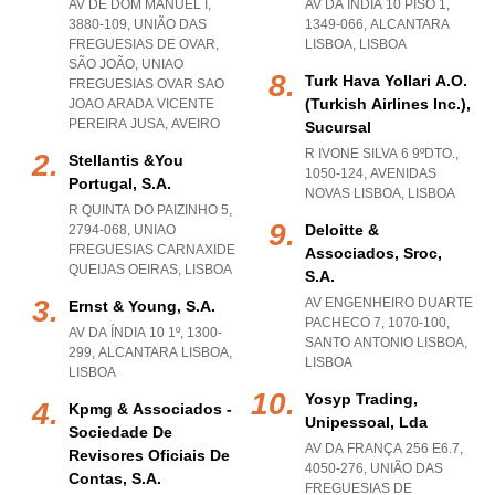
AV DE DOM MANUEL I,
AV DA ÍNDIA 10 PISO 1,
3880-109, UNIÃO DAS
1349-066
,
ALCANTARA
FREGUESIAS DE OVAR,
LISBOA
,
LISBOA
SÃO JOÃO
,
UNIAO
Turk Hava Yollari A.o.
FREGUESIAS OVAR SAO
(turkish Airlines Inc.),
JOAO ARADA VICENTE
PEREIRA JUSA
,
AVEIRO
Sucursal
R IVONE SILVA 6 9ºDTO.,
Stellantis &you
1050-124
,
AVENIDAS
Portugal, S.a.
NOVAS LISBOA
,
LISBOA
R QUINTA DO PAIZINHO 5,
Deloitte &
2794-068
,
UNIAO
FREGUESIAS CARNAXIDE
Associados, Sroc,
QUEIJAS OEIRAS
,
LISBOA
S.a.
AV ENGENHEIRO DUARTE
Ernst & Young, S.a.
PACHECO 7, 1070-100
,
AV DA ÍNDIA 10 1º, 1300-
SANTO ANTONIO LISBOA
,
299
,
ALCANTARA LISBOA
,
LISBOA
LISBOA
Yosyp Trading,
Kpmg & Associados -
Unipessoal, Lda
Sociedade De
AV DA FRANÇA 256 E6.7,
Revisores Oficiais De
4050-276, UNIÃO DAS
Contas, S.a.
FREGUESIAS DE