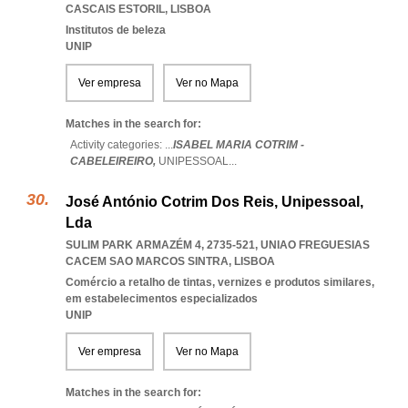
CASCAIS ESTORIL
,
LISBOA
Institutos de beleza
UNIP
Ver empresa
Ver no Mapa
Matches in the search for:
Activity categories: ...
ISABEL MARIA COTRIM -
CABELEIREIRO,
UNIPESSOAL
...
José António Cotrim Dos Reis, Unipessoal,
Lda
SULIM PARK ARMAZÉM 4, 2735-521
,
UNIAO FREGUESIAS
CACEM SAO MARCOS SINTRA
,
LISBOA
Comércio a retalho de tintas, vernizes e produtos similares,
em estabelecimentos especializados
UNIP
Ver empresa
Ver no Mapa
Matches in the search for: