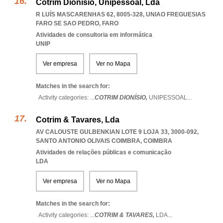
Cotrim Dionísio, Unipessoal, Lda
R LUÍS MASCARENHAS 62, 8005-328
,
UNIAO FREGUESIAS
FARO SE SAO PEDRO
,
FARO
Atividades de consultoria em informática
UNIP
Ver empresa
Ver no Mapa
Matches in the search for:
Activity categories: ...
COTRIM DIONÍSIO,
UNIPESSOAL
...
Cotrim & Tavares, Lda
AV CALOUSTE GULBENKIAN LOTE 9 LOJA 33, 3000-092
,
SANTO ANTONIO OLIVAIS COIMBRA
,
COIMBRA
Atividades de relações públicas e comunicação
LDA
Ver empresa
Ver no Mapa
Matches in the search for:
Activity categories: ...
COTRIM & TAVARES,
LDA
...