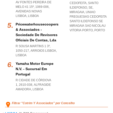
AV FONTES PEREIRA DE
CEDOFEITA, SANTO
MELO 41 15º, 1069-006
,
ILDEFONSO, SE,
AVENIDAS NOVAS
MIRAGAIA
,
UNIAO
LISBOA
,
LISBOA
FREGUESIAS CEDOFEITA
SANTO ILDEFONSO SE
Pricewaterhousecoopers
MIRAGAIA SAO NICOLAU
& Associados -
VITORIA PORTO
,
PORTO
Sociedade De Revisores
Oficiais De Contas, Lda
R SOUSA MARTINS 1 3º,
1050-217
,
ARROIOS LISBOA
,
LISBOA
Yamaha Motor Europe
N.v. - Sucursal Em
Portugal
R CIDADE DE CÓRDOVA
1, 2610-038
,
ALFRAGIDE
AMADORA
,
LISBOA
Filtrar "Cotrim Y Associados" por Concelho