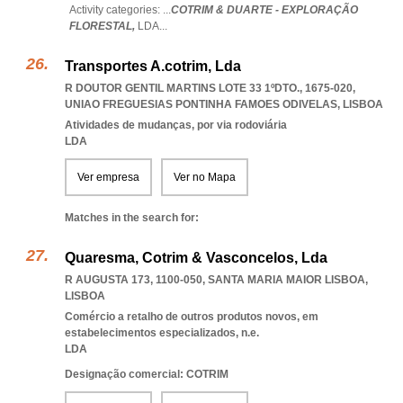
Activity categories: ...
COTRIM & DUARTE - EXPLORAÇÃO
FLORESTAL,
LDA
...
Transportes A.cotrim, Lda
R DOUTOR GENTIL MARTINS LOTE 33 1ºDTO., 1675-020
,
UNIAO FREGUESIAS PONTINHA FAMOES ODIVELAS
,
LISBOA
Atividades de mudanças, por via rodoviária
LDA
Ver empresa
Ver no Mapa
Matches in the search for:
Quaresma, Cotrim & Vasconcelos, Lda
R AUGUSTA 173, 1100-050
,
SANTA MARIA MAIOR LISBOA
,
LISBOA
Comércio a retalho de outros produtos novos, em
estabelecimentos especializados, n.e.
LDA
Designação comercial: COTRIM