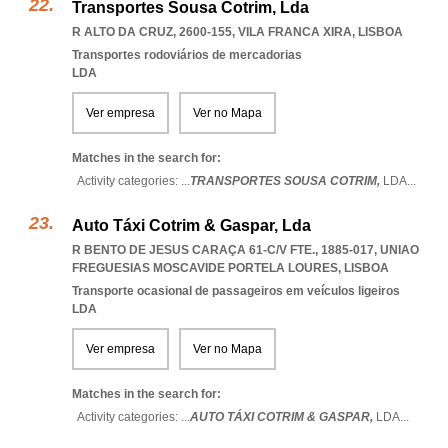
Transportes Sousa Cotrim, Lda
R ALTO DA CRUZ, 2600-155
,
VILA FRANCA XIRA
,
LISBOA
Transportes rodoviários de mercadorias
LDA
Ver empresa
Ver no Mapa
Matches in the search for:
Activity categories: ...
TRANSPORTES SOUSA COTRIM,
LDA
...
Auto Táxi Cotrim & Gaspar, Lda
R BENTO DE JESUS CARAÇA 61-C/V FTE., 1885-017
,
UNIAO
FREGUESIAS MOSCAVIDE PORTELA LOURES
,
LISBOA
Transporte ocasional de passageiros em veículos ligeiros
LDA
Ver empresa
Ver no Mapa
Matches in the search for:
Activity categories: ...
AUTO TÁXI COTRIM & GASPAR,
LDA
...