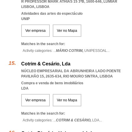
R PROFESSOR MARK ATHIAS 15 3ºB, 1600-646
,
LUMIAR
LISBOA
,
LISBOA
Atividades das artes do espectáculo
UNIP
Ver empresa
Ver no Mapa
Matches in the search for:
Activity categories: ...
MÁRIO COTRIM,
UNIPESSOAL
...
Cotrim & Cesário, Lda
NÚCLEO EMPRESARIAL DA ABRUNHEIRA LADO POENTE
PAVILHÃO 15, 2635-634
,
RIO MOURO SINTRA
,
LISBOA
Compra e venda de bens imobiliários
LDA
Ver empresa
Ver no Mapa
Matches in the search for:
Activity categories: ...
COTRIM & CESÁRIO,
LDA
...