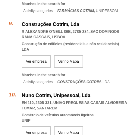
Matches in the search for:
Activity categories: ...
FARMÁCIAS COTRIM,
UNIPESSOAL
...
Construções Cotrim, Lda
R ALEXANDRE O'NEILL 86B, 2785-284
,
SAO DOMINGOS
RANA CASCAIS
,
LISBOA
Construção de edifícios (residenciais e não residenciais)
LDA
Ver empresa
Ver no Mapa
Matches in the search for:
Activity categories: ...
CONSTRUÇÕES COTRIM,
LDA
...
Nuno Cotrim, Unipessoal, Lda
EN 110, 2305-331
,
UNIAO FREGUESIAS CASAIS ALVIOBEIRA
TOMAR
,
SANTAREM
Comércio de veículos automóveis ligeiros
UNIP
Ver empresa
Ver no Mapa