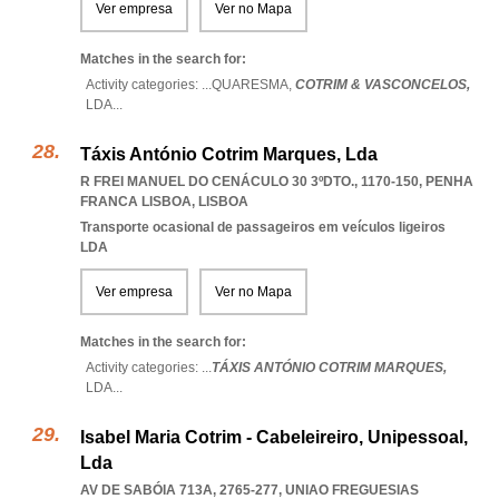
Ver empresa
Ver no Mapa
Matches in the search for:
Activity categories: ...
QUARESMA,
COTRIM & VASCONCELOS,
LDA
...
Táxis António Cotrim Marques, Lda
R FREI MANUEL DO CENÁCULO 30 3ºDTO., 1170-150
,
PENHA
FRANCA LISBOA
,
LISBOA
Transporte ocasional de passageiros em veículos ligeiros
LDA
Ver empresa
Ver no Mapa
Matches in the search for:
Activity categories: ...
TÁXIS ANTÓNIO COTRIM MARQUES,
LDA
...
Isabel Maria Cotrim - Cabeleireiro, Unipessoal,
Lda
AV DE SABÓIA 713A, 2765-277
,
UNIAO FREGUESIAS