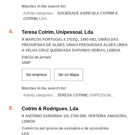
Matches in the search for:
Activity categories: ...
SOCIEDADE AGRÍCOLA COTRIM &
COTRIM,
LDA
...
Teresa Cotrim, Unipessoal, Lda
R MARCOS PORTUGAL 6 2ºESQ., 1495-091, UNIÃO DAS
FREGUESIAS DE ALGES
,
UNIAO FREGUESIAS ALGES LINDA
A VELHA CRUZ QUEBRADA DAFUNDO OEIRAS
,
LISBOA
Edição de jornais
UNIP
Ver empresa
Ver no Mapa
Matches in the search for:
Activity categories: ...
TERESA COTRIM,
UNIPESSOAL
...
Cotrim & Rodrigues, Lda
R ANTÓNIO SARDINHA 10I, 2700-086
,
VENTEIRA AMADORA
,
LISBOA
Comércio por grosso de vestuário e de acessórios
LDA