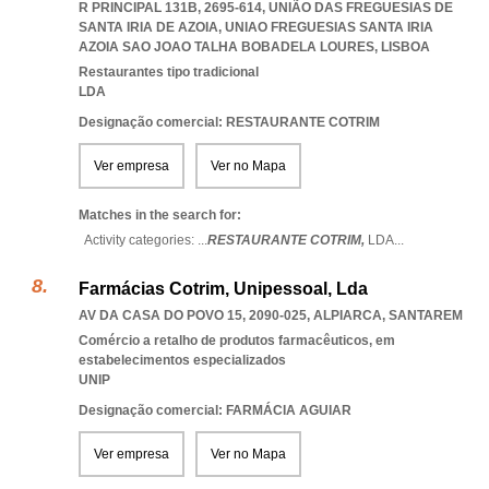
R PRINCIPAL 131B, 2695-614, UNIÃO DAS FREGUESIAS DE
SANTA IRIA DE AZOIA
,
UNIAO FREGUESIAS SANTA IRIA
AZOIA SAO JOAO TALHA BOBADELA LOURES
,
LISBOA
Restaurantes tipo tradicional
LDA
Designação comercial: RESTAURANTE COTRIM
Ver empresa
Ver no Mapa
Matches in the search for:
Activity categories: ...
RESTAURANTE COTRIM,
LDA
...
Farmácias Cotrim, Unipessoal, Lda
AV DA CASA DO POVO 15, 2090-025
,
ALPIARCA
,
SANTAREM
Comércio a retalho de produtos farmacêuticos, em
estabelecimentos especializados
UNIP
Designação comercial: FARMÁCIA AGUIAR
Ver empresa
Ver no Mapa