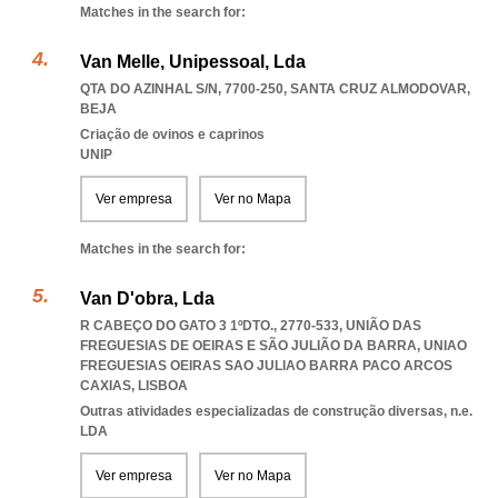
Matches in the search for:
Van Melle, Unipessoal, Lda
QTA DO AZINHAL S/N, 7700-250
,
SANTA CRUZ ALMODOVAR
,
BEJA
Criação de ovinos e caprinos
UNIP
Ver empresa
Ver no Mapa
Matches in the search for:
Van D'obra, Lda
R CABEÇO DO GATO 3 1ºDTO., 2770-533, UNIÃO DAS
FREGUESIAS DE OEIRAS E SÃO JULIÃO DA BARRA
,
UNIAO
FREGUESIAS OEIRAS SAO JULIAO BARRA PACO ARCOS
CAXIAS
,
LISBOA
Outras atividades especializadas de construção diversas, n.e.
LDA
Ver empresa
Ver no Mapa