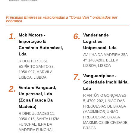
Principais Empresas relacionadas a "Corsa Van " ordenados por
cobrança
Mck Motors -
Vanderlande
Importação E
Logistics,
Comércio Automóvel,
Unipessoal, Lda
Lda
AV ILHA DA MADEIRA 35A
4º, 1400-203
,
BELEM
R DOUTOR JOSÉ
LISBOA
,
LISBOA
ESPÍRITO SANTO 38,
1950-097
,
MARVILA
Vanguardplace -
LISBOA
,
LISBOA
Sociedade Imobiliária,
Venture Vanguard,
Lda
Unipessoal, Lda
R ANTÓNIO GONÇALVES
(zona Franca Da
5, 4700-202, UNIÃO DAS
Madeira)
FREGUESIAS DE BRAGA
(MAXIMINOS
,
UNIAO
R DIFICULDADES 11,
FREGUESIAS BRAGA
9050-015
,
SANTA LUZIA
MAXIMINOS SE CIVIDADE
,
FUNCHAL
,
ILHA DA
BRAGA
MADEIRA FUNCHAL