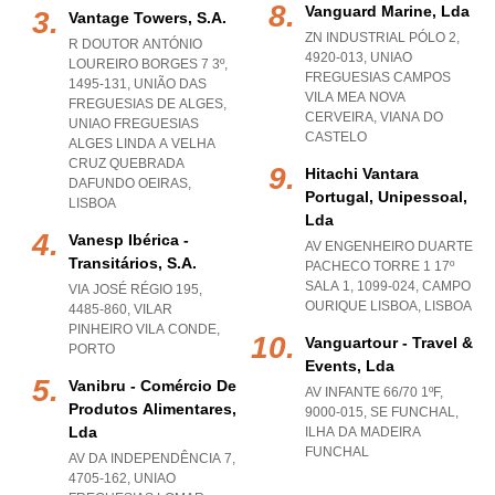
Vanguard Marine, Lda
Vantage Towers, S.a.
ZN INDUSTRIAL PÓLO 2,
R DOUTOR ANTÓNIO
4920-013
,
UNIAO
LOUREIRO BORGES 7 3º,
FREGUESIAS CAMPOS
1495-131, UNIÃO DAS
VILA MEA NOVA
FREGUESIAS DE ALGES
,
CERVEIRA
,
VIANA DO
UNIAO FREGUESIAS
CASTELO
ALGES LINDA A VELHA
CRUZ QUEBRADA
Hitachi Vantara
DAFUNDO OEIRAS
,
Portugal, Unipessoal,
LISBOA
Lda
Vanesp Ibérica -
AV ENGENHEIRO DUARTE
Transitários, S.a.
PACHECO TORRE 1 17º
SALA 1, 1099-024
,
CAMPO
VIA JOSÉ RÉGIO 195,
OURIQUE LISBOA
,
LISBOA
4485-860
,
VILAR
PINHEIRO VILA CONDE
,
Vanguartour - Travel &
PORTO
Events, Lda
Vanibru - Comércio De
AV INFANTE 66/70 1ºF,
Produtos Alimentares,
9000-015
,
SE FUNCHAL
,
Lda
ILHA DA MADEIRA
FUNCHAL
AV DA INDEPENDÊNCIA 7,
4705-162
,
UNIAO