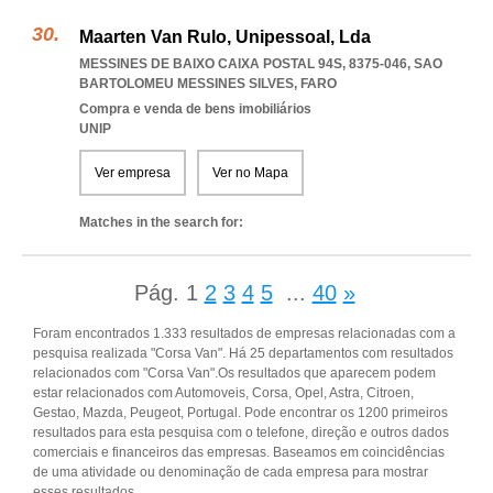
Maarten Van Rulo, Unipessoal, Lda
MESSINES DE BAIXO CAIXA POSTAL 94S, 8375-046
,
SAO
BARTOLOMEU MESSINES SILVES
,
FARO
Compra e venda de bens imobiliários
UNIP
Ver empresa
Ver no Mapa
Matches in the search for:
Pág.
1
2
3
4
5
...
40
»
Foram encontrados 1.333 resultados de empresas relacionadas com a
pesquisa realizada "Corsa Van". Há 25 departamentos com resultados
relacionados com "Corsa Van".Os resultados que aparecem podem
estar relacionados com Automoveis, Corsa, Opel, Astra, Citroen,
Gestao, Mazda, Peugeot, Portugal. Pode encontrar os 1200 primeiros
resultados para esta pesquisa com o telefone, direção e outros dados
comerciais e financeiros das empresas. Baseamos em coincidências
de uma atividade ou denominação de cada empresa para mostrar
esses resultados.