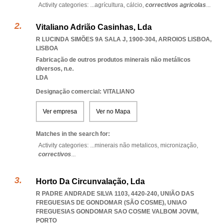
Activity categories: ...
agrícultura,
cálcio,
correctivos agricolas
...
Vitaliano Adrião Casinhas, Lda
R LUCINDA SIMÕES 9A SALA J, 1900-304
,
ARROIOS LISBOA
,
LISBOA
Fabricação de outros produtos minerais não metálicos
diversos, n.e.
LDA
Designação comercial: VITALIANO
Ver empresa
Ver no Mapa
Matches in the search for:
Activity categories: ...
minerais não metalicos,
micronização,
correctivos
...
Horto Da Circunvalação, Lda
R PADRE ANDRADE SILVA 1103, 4420-240, UNIÃO DAS
FREGUESIAS DE GONDOMAR (SÃO COSME)
,
UNIAO
FREGUESIAS GONDOMAR SAO COSME VALBOM JOVIM
,
PORTO