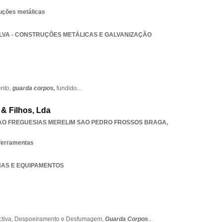
ruções metálicas
GALVA - CONSTRUÇÕES METÁLICAS E GALVANIZAÇÃO
ento,
guarda corpos,
fundido
...
& Filhos, Lda
AO FREGUESIAS MERELIM SAO PEDRO FROSSOS BRAGA
,
ferramentas
INAS E EQUIPAMENTOS
ctiva,
Despoeiramento e Desfumagem,
Guarda Corpos
...