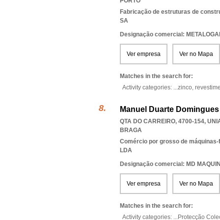
PORTO
Fabricação de estruturas de const
SA
Designação comercial: METALO
Ver empresa
Ver no Mapa
Matches in the search for:
Activity categories: ...
zinco,
revestim
Manuel Duarte Domingues 
QTA DO CARREIRO, 4700-154
,
UNI
BRAGA
Comércio por grosso de máquinas-
LDA
Designação comercial: MD MAQU
Ver empresa
Ver no Mapa
Matches in the search for:
Activity categories: ...
Protecção Cole