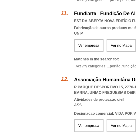
Activity categories: ...
prêt a poser,
la
Fundiarte - Fundição De A
EST DA ABERTA NOVA EDIFÍCIO F
Fabricação de outros produtos metál
UNIP
Ver empresa
Ver no Mapa
Matches in the search for:
Activity categories: ...
portão,
fundiçã
Associação Humanitária D
R PARQUE DESPORTIVO 15, 2770-
BARRA
,
UNIAO FREGUESIAS OEI
Atividades de protecção civil
ASS
Designação comercial: VIDA POR 
Ver empresa
Ver no Mapa