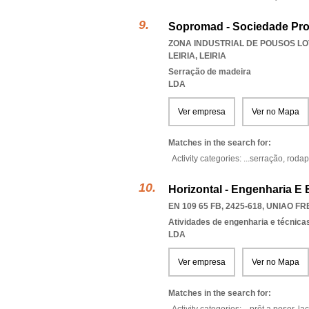
Sopromad - Sociedade Pro
ZONA INDUSTRIAL DE POUSOS LOT
LEIRIA
,
LEIRIA
Serração de madeira
LDA
Ver empresa
Ver no Mapa
Matches in the search for:
Activity categories: ...
serração,
roda
Horizontal - Engenharia E 
EN 109 65 FB, 2425-618
,
UNIAO FR
Atividades de engenharia e técnicas
LDA
Ver empresa
Ver no Mapa
Matches in the search for: