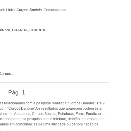
eb Links,
Corpos Sociais,
Comandantes
...
00-728
,
GUARDA
,
GUARDA
Corpos
...
Pág.
1
as relacionadas com a pesquisa realizada "Corpos Danone". Há 9
 com "Corpos Danone".Os resultados que aparecem podem estar
luminio, Andaimes, Corpos Sociais, Estruturas, Ferro, Fundicao,
ltados para esta pesquisa com o telefone, direção e outros dados
seamos em coincidências de uma atividade ou denominação de
.