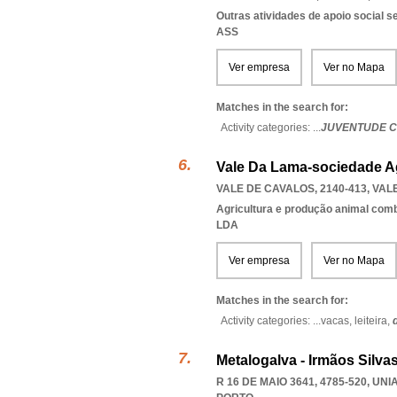
Outras atividades de apoio social s
ASS
Ver empresa
Ver no Mapa
Matches in the search for:
Activity categories: ...
JUVENTUDE C
Vale Da Lama-sociedade Ag
VALE DE CAVALOS, 2140-413
,
VAL
Agricultura e produção animal com
LDA
Ver empresa
Ver no Mapa
Matches in the search for:
Activity categories: ...
vacas,
leiteira,
Metalogalva - Irmãos Silvas
R 16 DE MAIO 3641, 4785-520
,
UNI