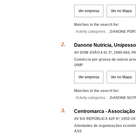
Ver empresa
Ver no Mapa
Matches in the search for:
Activity categories: ...
DANONE POR
Danone Nutricia, Unipesso
AV DOM JOÃO II 41 3º, 1990-084
,
P
Comércio por grosso de outros prod
UNIP
Ver empresa
Ver no Mapa
Matches in the search for:
Activity categories: ...
DANONE NUTR
Centromarca - Associação
AV DA REPÚBLICA 62F 6º, 1050-19
Atividades de organizações económ
ASS