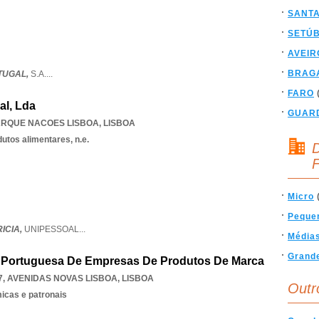
SANT
SETÚ
AVEIR
BRAG
TUGAL,
S.A.
...
FARO
al, Lda
GUAR
ARQUE NACOES LISBOA
,
LISBOA
utos alimentares, n.e.
D
F
Micro
Peque
ICIA,
UNIPESSOAL
...
Média
Grand
 Portuguesa De Empresas De Produtos De Marca
7
,
AVENIDAS NOVAS LISBOA
,
LISBOA
Outr
icas e patronais