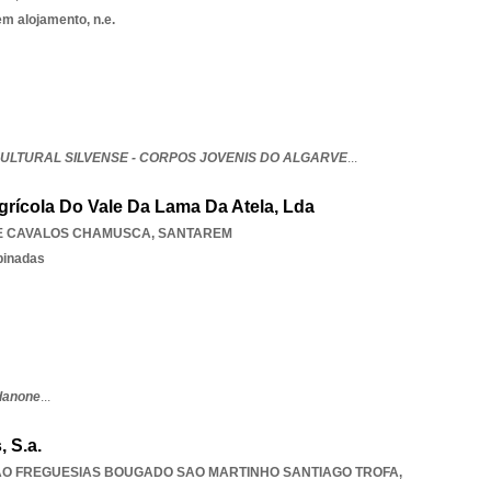
em alojamento, n.e.
ULTURAL SILVENSE - CORPOS JOVENIS DO ALGARVE
...
rícola Do Vale Da Lama Da Atela, Lda
E CAVALOS CHAMUSCA
,
SANTAREM
binadas
danone
...
, S.a.
AO FREGUESIAS BOUGADO SAO MARTINHO SANTIAGO TROFA
,