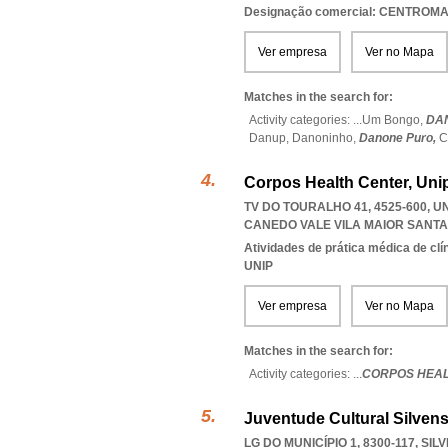
Designação comercial: CENTROM
Ver empresa
Ver no Mapa
Matches in the search for:
Activity categories: ...
Um Bongo,
DA
Danup,
Danoninho,
Danone Puro,
C
Corpos Health Center, Uni
TV DO TOURALHO 41, 4525-600, 
CANEDO VALE VILA MAIOR SANTA
Atividades de prática médica de clí
UNIP
Ver empresa
Ver no Mapa
Matches in the search for:
Activity categories: ...
CORPOS HEAL
Juventude Cultural Silven
LG DO MUNICÍPIO 1, 8300-117
,
SIL