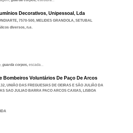
cagem,
guarda corpos,
estrutura
...
lumínios Decorativos, Unipessoal, Lda
UNDIARTE, 7570-500
,
MELIDES GRANDOLA
,
SETUBAL
icos diversos, n.e.
o,
guarda corpos,
escada
...
e Bombeiros Voluntários De Paço De Arcos
132, UNIÃO DAS FREGUESIAS DE OEIRAS E SÃO JULIÃO DA
RAS SAO JULIAO BARRA PACO ARCOS CAXIAS
,
LISBOA
VIDA