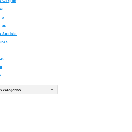
a Corpos
al
io
mes
 Sociais
uras
cao
do
a