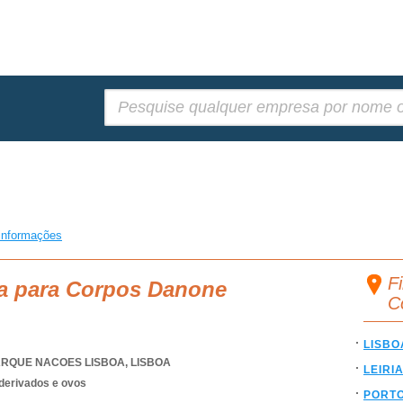
Pesquisar:
informações
F
ca para Corpos Danone
C
LISBO
ARQUE NACOES LISBOA
,
LISBOA
LEIRI
 derivados e ovos
PORT