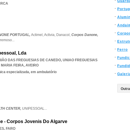
Guard
ARCA
Portug
Alumin
Andai
Corpos
NONE PORTUGAL,
Actimel,
Activia,
Danacol,
Corpos Danone,
remoso
...
Estrut
Ferro
pessoal, Lda
Fundi
UNIÃO DAS FREGUESIAS DE CANEDO
,
UNIAO FREGUESIAS
 MARIA FEIRA
,
AVEIRO
Fundi
nica especializada, em ambulatório
Galeri
TH CENTER,
UNIPESSOAL
...
se - Corpos Jovenis Do Algarve
VES
,
FARO