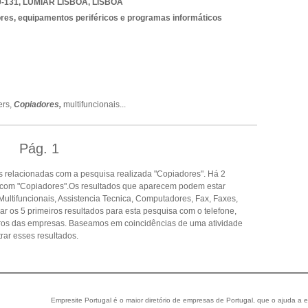
-131
,
LUMIAR LISBOA
,
LISBOA
es, equipamentos periféricos e programas informáticos
ers,
Copiadores,
multifuncionais
...
Pág.
1
 relacionadas com a pesquisa realizada "Copiadores". Há 2
 com "Copiadores".Os resultados que aparecem podem estar
ultifuncionais, Assistencia Tecnica, Computadores, Fax, Faxes,
ar os 5 primeiros resultados para esta pesquisa com o telefone,
eiros das empresas. Baseamos em coincidências de uma atividade
ar esses resultados.
Empresite Portugal é o maior diretório de empresas de Portugal, que o ajuda a e