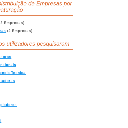
istribuição de Empresas por
aturação
(3 Empresas)
nas
(2 Empresas)
os utilizadores pesquisaram
ssoras
uncionais
encia Tecnica
tadores
opiadores
l