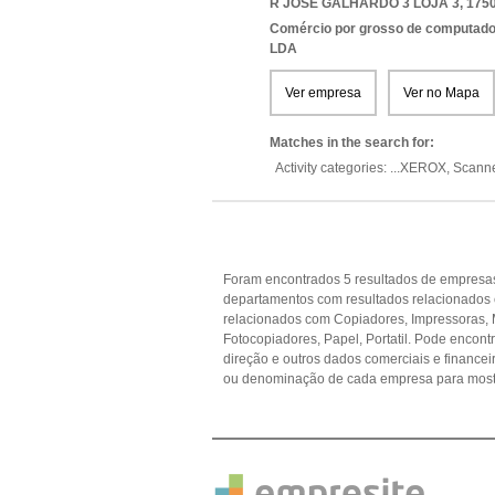
R JOSÉ GALHARDO 3 LOJA 3, 1750
Comércio por grosso de computador
LDA
Ver empresa
Ver no Mapa
Matches in the search for:
Activity categories: ...
XEROX,
Scann
Foram encontrados 5 resultados de empresas
departamentos com resultados relacionados
relacionados com Copiadores, Impressoras, M
Fotocopiadores, Papel, Portatil. Pode encontr
direção e outros dados comerciais e financ
ou denominação de cada empresa para mostr