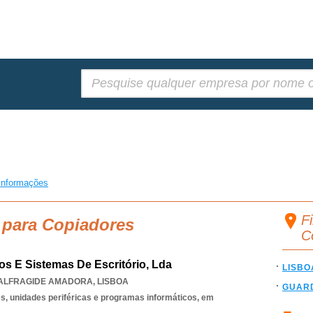
Pesquisar:
informações
F
 para Copiadores
C
os E Sistemas De Escritório, Lda
LISBO
ALFRAGIDE AMADORA
,
LISBOA
GUAR
, unidades periféricas e programas informáticos, em