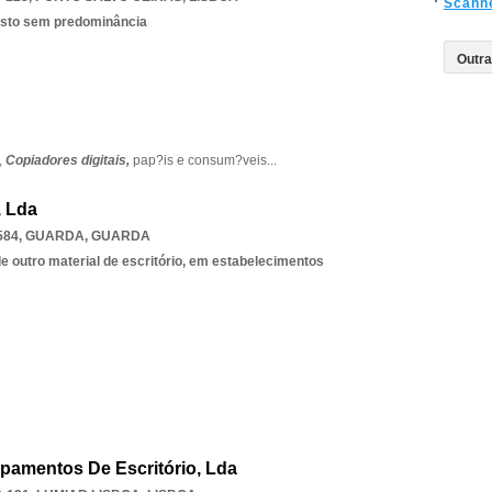
Scann
isto sem predominância
,
Copiadores digitais,
pap?is e consum?veis
...
, Lda
584
,
GUARDA
,
GUARDA
e outro material de escritório, em estabelecimentos
pamentos De Escritório, Lda