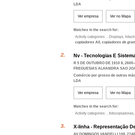
LDA
Ver empresa
Ver no Mapa
Matches in the search for:
Activity categories: ...
Displays,
hitach
copiadores A0,
copiadores de gra
Nv - Tecnologias E Sistem
R 5 DE OUTUBRO DE 1910 8, 260
FREGUESIAS ALHANDRA SAO JOA
Comércio por grosso de outras máqu
LDA
Ver empresa
Ver no Mapa
Matches in the search for:
Activity categories: ...
fotocopiadoras
X-linha - Representação D
AV DOMINGOS VANDELLI 109, 2740