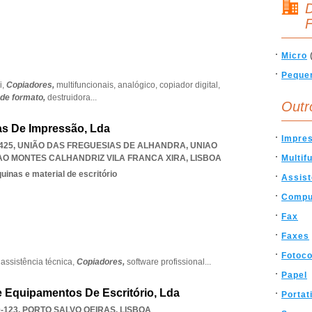
D
F
Micro
Peque
i,
Copiadores,
multifuncionais,
analógico,
copiador digital,
nde formato,
destruidora
...
Outr
as De Impressão, Lda
Impre
0-425, UNIÃO DAS FREGUESIAS DE ALHANDRA
,
UNIAO
O MONTES CALHANDRIZ VILA FRANCA XIRA
,
LISBOA
Multif
inas e material de escritório
Assist
Compu
Fax
Faxes
Fotoc
,
assistência técnica,
Copiadores,
software profissional
...
Papel
e Equipamentos De Escritório, Lda
Portati
-123
,
PORTO SALVO OEIRAS
,
LISBOA