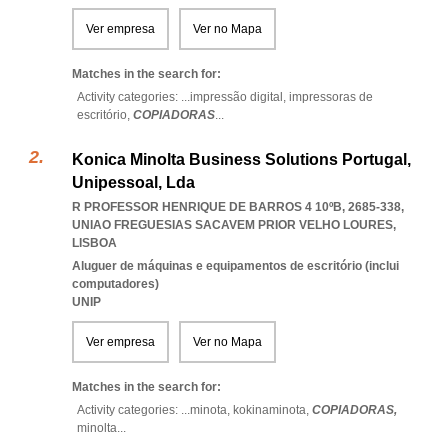
Ver empresa
Ver no Mapa
Matches in the search for:
Activity categories: ...
impressão digital,
impressoras de
escritório,
COPIADORAS
...
Konica Minolta Business Solutions Portugal,
Unipessoal, Lda
R PROFESSOR HENRIQUE DE BARROS 4 10ºB, 2685-338
,
UNIAO FREGUESIAS SACAVEM PRIOR VELHO LOURES
,
LISBOA
Aluguer de máquinas e equipamentos de escritório (inclui
computadores)
UNIP
Ver empresa
Ver no Mapa
Matches in the search for:
Activity categories: ...
minota,
kokinaminota,
COPIADORAS,
minolta
...