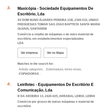
Maxicópia - Sociedade Equipamentos De
Escritório, Lda
AV DOM NUNO ÁLVARES PEREIRA 21B, 2300-532
,
UNIAO
FREGUESIAS TOMAR SAO JOAO BAPTISTA SANTA MARIA
OLIVAIS
,
SANTAREM
Comércio a retalho de máquinas e de outro material de
escritório, em estabelecimentos especializados
LDA
Ver empresa
Ver no Mapa
Matches in the search for:
Activity categories: ...
Estremadura,
torres novas,
COPIADORAS
...
Leirifotec - Equipamentos De Escritório E
Comunicação, Lda
R DA AROEIRA 13, 2420-025
,
ARRABAL LEIRIA
,
LEIRIA
Comércio por grosso de outras máquinas e material de
escritório