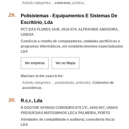
Activity categories: ...
contratos,
jurídica
...
Polisistemas - Equipamentos E Sistemas De
Escritório, Lda
PCT DAS FLORES 3A/B, 2610-074
,
ALFRAGIDE AMADORA
,
LISBOA
Comércio a retalho de computadores, unidades periféricas e
programas informáticos, em estabelecimentos especializados
LDA
Ver empresa
Ver no Mapa
Matches in the search for:
Activity categories: ...
assiduidade,
antiroubo,
Contratos de
assistência
...
R.c.r., Lda
R DOUTOR AFONSO CORDEIRO 679 1ºC, 4450-007
,
UNIAO
FREGUESIAS MATOSINHOS LECA PALMEIRA
,
PORTO
Atividades de contabilidade e auditoria; consultoria fiscal
LDA