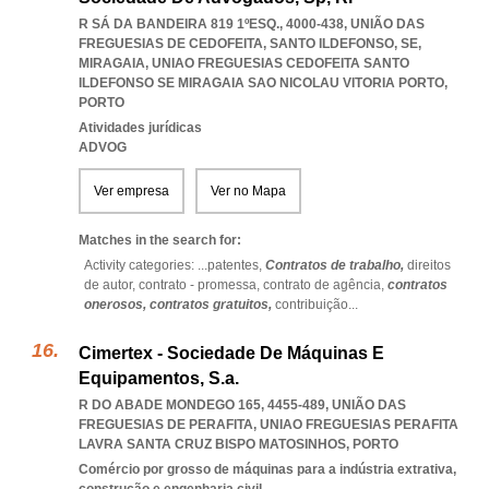
R SÁ DA BANDEIRA 819 1ºESQ., 4000-438, UNIÃO DAS
FREGUESIAS DE CEDOFEITA, SANTO ILDEFONSO, SE,
MIRAGAIA
,
UNIAO FREGUESIAS CEDOFEITA SANTO
ILDEFONSO SE MIRAGAIA SAO NICOLAU VITORIA PORTO
,
PORTO
Atividades jurídicas
ADVOG
Ver empresa
Ver no Mapa
Matches in the search for:
Activity categories: ...
patentes,
Contratos de trabalho,
direitos
de autor,
contrato - promessa,
contrato de agência,
contratos
onerosos,
contratos gratuitos,
contribuição
...
Cimertex - Sociedade De Máquinas E
Equipamentos, S.a.
R DO ABADE MONDEGO 165, 4455-489, UNIÃO DAS
FREGUESIAS DE PERAFITA
,
UNIAO FREGUESIAS PERAFITA
LAVRA SANTA CRUZ BISPO MATOSINHOS
,
PORTO
Comércio por grosso de máquinas para a indústria extrativa,