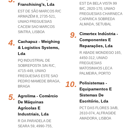
EST DA BELA VISTA 99
Franchising's, Lda
B/C, 2820-170
,
UNIAO
EST DE SÃO MARCOS R/C
FREGUESIAS CHARNECA
ARMAZÉM 8, 2735-521
,
CAPARICA SOBREDA
UNIAO FREGUESIAS
ALMADA
,
SETUBAL
CACEM SAO MARCOS
SINTRA
,
LISBOA
Cimertex Indústria -
Componentes E
Cachapuz - Weighing
Reparações, Lda
& Logistics Systems,
R ABADE MONDEGO 165,
Lda
4450-312
,
UNIAO
PQ INDUSTRIAL DE
FREGUESIAS
SOBREPOSTA S/N R/C,
MATOSINHOS LECA
4715-449
,
UNIAO
PALMEIRA
,
PORTO
FREGUESIAS ESTE SAO
PEDRO MAMEDE BRAGA
,
Polisistemas -
BRAGA
Equipamentos E
Sistemas De
Agrolima - Comércio
Escritório, Lda
De Máquinas
Agrícolas E
PCT DAS FLORES 3A/B,
2610-074
,
ALFRAGIDE
Industriais, Lda
AMADORA
,
LISBOA
R DA PARADELA DE
SEARA 59, 4990-755
,