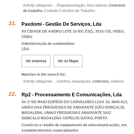
Activity categories: ...
Regulamentação,
Área laboral,
Contratos
de trabalho,
Contrato Colectivo de Trabalho
...
Paxdomi - Gestão De Serviços, Lda
AV CIDADE DE AVEIRO LOTE 16 R/C ESQ., 3510-720
,
VISEU
,
VISEU
Administração de condomínios
LDA
Ver empresa
Ver no Mapa
Matches in the search for:
Activity categories: ...
vizinhos,
reparaçoes,
contratos,
salários
...
Rp2 - Processamento E Comunicações, Lda
AV 1º DE MAIO EDIFÍCIO DO CARVALHIDO LOJA 16, 4600-013,
UNIÃO DAS FREGUESIAS DE AMARANTE (SÃO GONÇALO),
MADALENA
,
UNIAO FREGUESIAS AMARANTE SAO
GONCALO MADALENA CEPELOS GATAO
,
PORTO
Comércio a retalho de equipamento de telecomunicações, em
estabelecimentos especializados