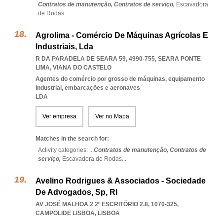
Contratos de manutenção,
Contratos de serviço,
Escavadora
de Rodas
...
Agrolima - Comércio De Máquinas Agrícolas E
Industriais, Lda
R DA PARADELA DE SEARA 59, 4990-755
,
SEARA PONTE
LIMA
,
VIANA DO CASTELO
Agentes do comércio por grosso de máquinas, equipamento
industrial, embarcações e aeronaves
LDA
Ver empresa
Ver no Mapa
Matches in the search for:
Activity categories: ...
Contratos de manutenção,
Contratos de
serviço,
Escavadora de Rodas
...
Avelino Rodrigues & Associados - Sociedade
De Advogados, Sp, Rl
AV JOSÉ MALHOA 2 2º ESCRITÓRIO 2.8, 1070-325
,
CAMPOLIDE LISBOA
,
LISBOA