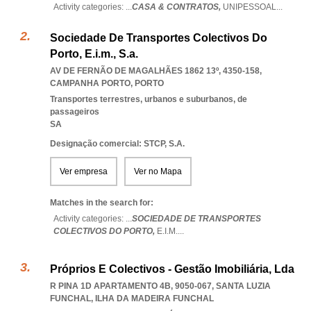
Activity categories: ...
CASA & CONTRATOS,
UNIPESSOAL
...
Sociedade De Transportes Colectivos Do
Porto, E.i.m., S.a.
AV DE FERNÃO DE MAGALHÃES 1862 13º, 4350-158
,
CAMPANHA PORTO
,
PORTO
Transportes terrestres, urbanos e suburbanos, de
passageiros
SA
Designação comercial: STCP, S.A.
Ver empresa
Ver no Mapa
Matches in the search for:
Activity categories: ...
SOCIEDADE DE TRANSPORTES
COLECTIVOS DO PORTO,
E.I.M.
...
Próprios E Colectivos - Gestão Imobiliária, Lda
R PINA 1D APARTAMENTO 4B, 9050-067
,
SANTA LUZIA
FUNCHAL
,
ILHA DA MADEIRA FUNCHAL