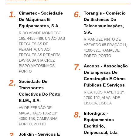
Cimertex - Sociedade
Torangis - Comércio
De Máquinas E
De Sistemas De
Equipamentos, S.a.
Telecomunicações,
S.a.
R DO ABADE MONDEGO
165, 4455-489, UNIÃO DAS
R MANUEL PINTO DE
FREGUESIAS DE
AZEVEDO 65 FRAÇÃO H,
PERAFITA
,
UNIAO
4100-321
,
RAMALDE
FREGUESIAS PERAFITA
PORTO
,
PORTO
LAVRA SANTA CRUZ
Aecops - Associação
BISPO MATOSINHOS
,
PORTO
De Empresas De
Construção E Obras
Sociedade De
Públicas E Serviços
Transportes
R CARLOS MAYER 2 1º,
Colectivos Do Porto,
1700-102
,
ALVALADE
E.i.m., S.a.
LISBOA
,
LISBOA
AV DE FERNÃO DE
Infordigito -
MAGALHÃES 1862 13º,
4350-158
,
CAMPANHA
Equipamentos
PORTO
,
PORTO
Escritório,
Unipessoal, Lda
Joliklin - Serviços E