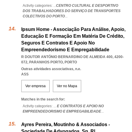
Activity categories: ...
CENTRO CULTURAL E DESPORTIVO
DOS TRABALHADORES DO SERVIÇO DE TRANSPORTES
COLECTIVOS DO PORTO
...
Ipsum Home - Associação Para Análise, Apoio,
Educação E Formação Em Matéria De Crédito,
Seguros E Contratos E Apoio No
Empreendedorismo E Empregabilidade
R DOUTOR ANTÓNIO BERNARDINO DE ALMEIDA 400, 4200-
072
,
PARANHOS PORTO
,
PORTO
Outras atividades associativas, n.e.
ASS
Ver empresa
Ver no Mapa
Matches in the search for:
Activity categories: ...
E CONTRATOS E APOIO NO
EMPREENDEDORISMO E EMPREGABILIDADE
...
Ayres Pereira, Moutinho & Associados -
Sociedade De Advogados, Sp, Rl