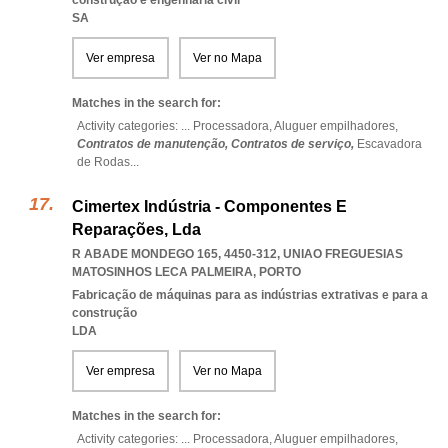
construção e engenharia civil
SA
Ver empresa
Ver no Mapa
Matches in the search for:
Activity categories: ...
Processadora,
Aluguer empilhadores,
Contratos de manutenção,
Contratos de serviço,
Escavadora
de Rodas
...
Cimertex Indústria - Componentes E
Reparações, Lda
R ABADE MONDEGO 165, 4450-312
,
UNIAO FREGUESIAS
MATOSINHOS LECA PALMEIRA
,
PORTO
Fabricação de máquinas para as indústrias extrativas e para a
construção
LDA
Ver empresa
Ver no Mapa
Matches in the search for:
Activity categories: ...
Processadora,
Aluguer empilhadores,