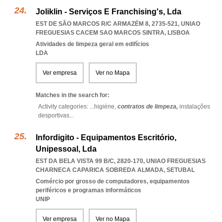
Joliklin - Serviços E Franchising's, Lda
EST DE SÃO MARCOS R/C ARMAZÉM 8, 2735-521
,
UNIAO
FREGUESIAS CACEM SAO MARCOS SINTRA
,
LISBOA
Atividades de limpeza geral em edifícios
LDA
Ver empresa
Ver no Mapa
Matches in the search for:
Activity categories: ...
higiéne,
contratos de limpeza,
instalações
desportivas
...
Infordigito - Equipamentos Escritório,
Unipessoal, Lda
EST DA BELA VISTA 99 B/C, 2820-170
,
UNIAO FREGUESIAS
CHARNECA CAPARICA SOBREDA ALMADA
,
SETUBAL
Comércio por grosso de computadores, equipamentos
periféricos e programas informáticos
UNIP
Ver empresa
Ver no Mapa