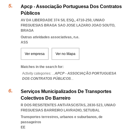
Apcp - Associação Portuguesa Dos Contratos
Públicos
AV DA LIBERDADE 374 S/L ESQ., 4710-250
,
UNIAO
FREGUESIAS BRAGA SAO JOSE LAZARO JOAO SOUTO
,
BRAGA
Outras atividades associativas, n.e.
ASS
Ver empresa
Ver no Mapa
Matches in the search for:
Activity categories: ...
APCP - ASSOCIAÇÃO PORTUGUESA
DOS CONTRATOS PÚBLICOS
...
Serviços Municipalizados De Transportes
Colectivos Do Barreiro
R DOS RESISTENTES ANTI-FASCISTAS, 2830-523
,
UNIAO
FREGUESIAS BARREIRO LAVRADIO
,
SETUBAL
Transportes terrestres, urbanos e suburbanos, de
passageiros
EE