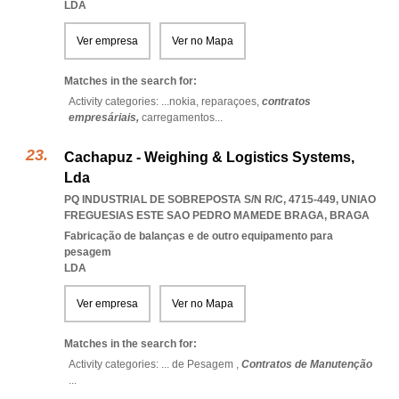
LDA
Ver empresa
Ver no Mapa
Matches in the search for:
Activity categories: ...
nokia,
reparaçoes,
contratos
empresáriais,
carregamentos
...
Cachapuz - Weighing & Logistics Systems,
Lda
PQ INDUSTRIAL DE SOBREPOSTA S/N R/C, 4715-449
,
UNIAO
FREGUESIAS ESTE SAO PEDRO MAMEDE BRAGA
,
BRAGA
Fabricação de balanças e de outro equipamento para
pesagem
LDA
Ver empresa
Ver no Mapa
Matches in the search for:
Activity categories: ...
de Pesagem ,
Contratos de Manutenção
...