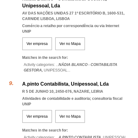
Unipessoal, Lda
AV DAS NAÇÕES UNIDAS 27 1º ESCRITÓRIO B, 1600-531
,
CARNIDE LISBOA
,
LISBOA
Comércio a retalho por correspondência ou via Internet
UNIP
Ver empresa
Ver no Mapa
Matches in the search for:
Activity categories: ...
NÁDIA BLANCO - CONTABILISTA
GESTORA,
UNIPESSOAL
...
A.pinto Contabilista, Unipessoal, Lda
R 5 DE JUNHO 10, 2450-076
,
NAZARE
,
LEIRIA
Atividades de contabilidade e auditoria; consultoria fiscal
UNIP
Ver empresa
Ver no Mapa
Matches in the search for:
Activity categories: ...
A.PINTO CONTABILISTA,
UNIPESSOAL
...