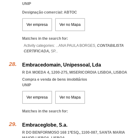
UNIP
Designação comercial: ABTOC
Ver empresa
Ver no Mapa
Matches in the search for:
Activity categories: ...
ANA PAULA BORGES,
CONTABILISTA
CERTIFICADA,
SP
...
Embracedomain, Unipessoal, Lda
R DA MOEDA 4, 1200-275
,
MISERICORDIA LISBOA
,
LISBOA
Compra e venda de bens imobiliários
UNIP
Ver empresa
Ver no Mapa
Matches in the search for:
Embraceglobe, S.a.
R DO BENFORMOSO 168 1ºESQ., 1100-087
,
SANTA MARIA