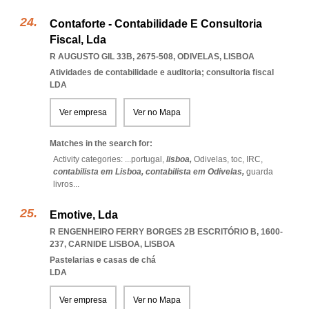
Contaforte - Contabilidade E Consultoria
Fiscal, Lda
R AUGUSTO GIL 33B, 2675-508
,
ODIVELAS
,
LISBOA
Atividades de contabilidade e auditoria; consultoria fiscal
LDA
Ver empresa
Ver no Mapa
Matches in the search for:
Activity categories: ...
portugal,
lisboa,
Odivelas,
toc,
IRC,
contabilista em Lisboa,
contabilista em Odivelas,
guarda
livros
...
Emotive, Lda
R ENGENHEIRO FERRY BORGES 2B ESCRITÓRIO B, 1600-
237
,
CARNIDE LISBOA
,
LISBOA
Pastelarias e casas de chá
LDA
Ver empresa
Ver no Mapa