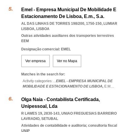
Emel - Empresa Municipal De Mobilidade E
Estacionamento De Lisboa, E.m., S.a.
AL DAS LINHAS DE TORRES 198/200, 1750-150
,
LUMIAR
LISBOA
,
LISBOA
Outras atividades auxiliares dos transportes terrestres
EEM
Designação comercial: EMEL
Ver empresa
Ver no Mapa
Matches in the search for:
Activity categories: ...
EMEL - EMPRESA MUNICIPAL DE
MOBILIDADE E ESTACIONAMENTO DE LISBOA,
E.M.
...
Olga Naia - Contabilista Certificada,
Unipessoal, Lda
R LAWES 19, 2830-143
,
UNIAO FREGUESIAS BARREIRO
LAVRADIO
,
SETUBAL
Atividades de contabilidade e auditoria; consultoria fiscal
UNIP