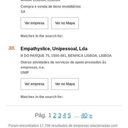
MAIOR LISBOA
,
LISBOA
Compra e venda de bens imobiliários
SA
Ver empresa
Ver no Mapa
Matches in the search for:
Empathyslice, Unipessoal, Lda
R DO PARQUE 75, 1500-481
,
BENFICA LISBOA
,
LISBOA
Outras atividades de serviços de apoio prestados às
empresas, n.e.
UNIP
Ver empresa
Ver no Mapa
Matches in the search for:
Pág.
1
2
3
4
5
...
40
»
Foram encontrados 17.708 resultados de empresas relacionadas com