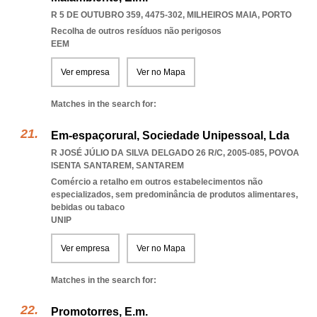
R 5 DE OUTUBRO 359, 4475-302
,
MILHEIROS MAIA
,
PORTO
Recolha de outros resíduos não perigosos
EEM
Ver empresa
Ver no Mapa
Matches in the search for:
Em-espaçorural, Sociedade Unipessoal, Lda
R JOSÉ JÚLIO DA SILVA DELGADO 26 R/C, 2005-085
,
POVOA
ISENTA SANTAREM
,
SANTAREM
Comércio a retalho em outros estabelecimentos não
especializados, sem predominância de produtos alimentares,
bebidas ou tabaco
UNIP
Ver empresa
Ver no Mapa
Matches in the search for:
Promotorres, E.m.