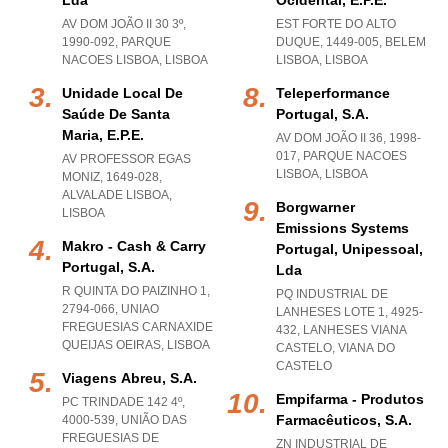
Lda
Ocidental, E.p.e.
AV DOM JOÃO II 30 3º,
EST FORTE DO ALTO
1990-092
,
PARQUE
DUQUE, 1449-005
,
BELEM
NACOES LISBOA
,
LISBOA
LISBOA
,
LISBOA
Unidade Local De
Teleperformance
Saúde De Santa
Portugal, S.a.
Maria, E.p.e.
AV DOM JOÃO II 36, 1998-
017
,
PARQUE NACOES
AV PROFESSOR EGAS
LISBOA
,
LISBOA
MONIZ, 1649-028
,
ALVALADE LISBOA
,
Borgwarner
LISBOA
Emissions Systems
Makro - Cash & Carry
Portugal, Unipessoal,
Portugal, S.a.
Lda
R QUINTA DO PAIZINHO 1,
PQ INDUSTRIAL DE
2794-066
,
UNIAO
LANHESES LOTE 1, 4925-
FREGUESIAS CARNAXIDE
432
,
LANHESES VIANA
QUEIJAS OEIRAS
,
LISBOA
CASTELO
,
VIANA DO
CASTELO
Viagens Abreu, S.a.
Empifarma - Produtos
PC TRINDADE 142 4º,
Farmacêuticos, S.a.
4000-539, UNIÃO DAS
FREGUESIAS DE
ZN INDUSTRIAL DE