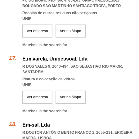
PC DO MUNICÍPIO 480, 4785-205
,
UNIAO FREGUESIAS
BOUGADO SAO MARTINHO SANTIAGO TROFA
,
PORTO
Recolha de outros resíduos não perigosos
UNIP
Ver empresa
Ver no Mapa
Matches in the search for:
E.m.varela, Unipessoal, Lda
R DOS VALES 9, 2040-494
,
SAO SEBASTIAO RIO MAIOR
,
SANTAREM
Pintura e colocação de vidros
UNIP
Ver empresa
Ver no Mapa
Matches in the search for:
Em-sal, Lda
R DOUTOR ANTÓNIO BENTO FRANCO 1, 2655-231
,
ERICEIRA
MAFRA
,
LISBOA