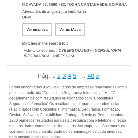
R CAVADA 97, 3060-583
,
TOCHA CANTANHEDE
,
COIMBRA
Atividades de angariação imobiliária
UNIP
Ver empresa
Ver no Mapa
Matches in the search for:
Activity categories: ...
CYBERSTRATEGY - CONSULTORIA
INFORMÁTICA,
UNIPESSOAL
...
Pág.
1
2
3
4
5
...
40
»
Foram encontrados 9.552 resultados de empresas relacionadas com a
pesquisa realizada "Consultoria Seguranca Informatica". Há 27
departamentos com resultados relacionados com "Consultoria
Seguranca Informatica".Os resultados que aparecem podem estar
relacionados com Consultoria, Informatica, Seguranca, Formacao,
Gestao, Software, Contabilidade, Portugal, Servicos. Pode encontrar os
1200 primeiros resultados para esta pesquisa com o telefone, direção
e outros dados comerciais e financeiros das empresas. Baseamos em
coincidências de uma atividade ou denominação de cada empresa
para mostrar esses resultados.