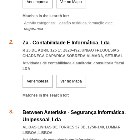
Ver empresa
Ver no Mapa
Matches in the search for:
Activity categories: ...
gestão resíduos,
formação otoc,
seguranca
...
Za - Contabilidade E Informática, Lda
R 25 DE ABRIL 125 1º, 2820-492
,
UNIAO FREGUESIAS
CHARNECA CAPARICA SOBREDA ALMADA
,
SETUBAL
Atividades de contabilidade e auditoria; consultoria fiscal
LDA
Ver empresa
Ver no Mapa
Matches in the search for:
Between Asterisks - Segurança Informática,
Unipessoal, Lda
AL DAS LINHAS DE TORRES 57 3B, 1750-140
,
LUMIAR
LISBOA
,
LISBOA