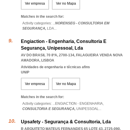
Ver empresa
Ver no Mapa
Matches in the search for:
Activity categories: ...
NORENSEG - CONSULTORIA EM
SEGURANÇA,
LDA
...
Engiaction - Engenharia, Consultoria E
Segurança, Unipessoal, Lda
AV DO BRASIL 70 8ºA, 2700-134
,
FALAGUEIRA VENDA NOVA
AMADORA
,
LISBOA
Atividades de engenharia e técnicas afins
UNIP
Ver empresa
Ver no Mapa
Matches in the search for:
Activity categories: ...
ENGIACTION - ENGENHARIA,
CONSULTORIA E SEGURANÇA,
UNIPESSOAL
...
Upsafety - Segurança & Consultoria, Lda
R ARQUITETO MATEUS FERNANDES 65 LOTE 43, 2725-090
,