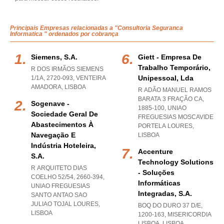
Principais Empresas relacionadas a "Consultoria Seguranca
Informatica " ordenados por cobrança
Siemens, S.a.
Giett - Empresa De
Trabalho Temporário,
R DOS IRMÃOS SIEMENS
Unipessoal, Lda
1/1A, 2720-093
,
VENTEIRA
AMADORA
,
LISBOA
R ADÃO MANUEL RAMOS
BARATA 3 FRAÇÃO CA,
Sogenave -
1885-100
,
UNIAO
Sociedade Geral De
FREGUESIAS MOSCAVIDE
Abastecimentos À
PORTELA LOURES
,
Navegação E
LISBOA
Indústria Hoteleira,
Accenture
S.a.
Technology Solutions
R ARQUITETO DIAS
- Soluções
COELHO 52/54, 2660-394
,
Informáticas
UNIAO FREGUESIAS
Integradas, S.a.
SANTO ANTAO SAO
JULIAO TOJAL LOURES
,
BOQ DO DURO 37 D/E,
LISBOA
1200-163
,
MISERICORDIA
LISBOA
,
LISBOA