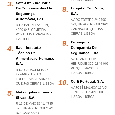
Safe-Life - Indústria
De Componentes De
Hospital Cuf Porto,
Segurança
S.a.
Automóvel, Lda
AV DO FORTE 3 2º, 2790-
073
,
UNIAO FREGUESIAS
R DA BARREIRA 1319,
CARNAXIDE QUEIJAS
4990-645
,
GEMIEIRA
OEIRAS
,
LISBOA
PONTE LIMA
,
VIANA DO
CASTELO
Prosegur -
Itau - Instituto
Companhia De
Técnico De
Segurança, Lda
Alimentação Humana,
AV INFANTE DOM
S.a.
HENRIQUE 326, 1849-006
,
PARQUE NACOES
R DA GARAGEM 10 2º,
LISBOA
,
LISBOA
2794-022
,
UNIAO
FREGUESIAS CARNAXIDE
Cgiti Portugal, S.a.
QUEIJAS OEIRAS
,
LISBOA
AV JOSÉ MALHOA 16A 5º,
Metalogalva - Irmãos
1070-159
,
CAMPOLIDE
LISBOA
,
LISBOA
Silvas, S.a.
R 16 DE MAIO 3641, 4785-
520
,
UNIAO FREGUESIAS
BOUGADO SAO