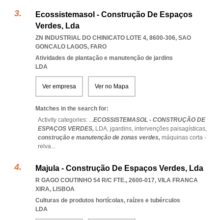
Ecossistemasol - Construção De Espaços
Verdes, Lda
ZN INDUSTRIAL DO CHINICATO LOTE 4, 8600-306
,
SAO
GONCALO LAGOS
,
FARO
Atividades de plantação e manutenção de jardins
LDA
Ver empresa
Ver no Mapa
Matches in the search for:
Activity categories: ...
ECOSSISTEMASOL - CONSTRUÇÃO DE
ESPAÇOS VERDES,
LDA,
jgardins,
intervenções paisagísticas,
construção e manutenção de zonas verdes,
máquinas corta -
relva
...
Majula - Construção De Espaços Verdes, Lda
R GAGO COUTINHO 54 R/C FTE., 2600-017
,
VILA FRANCA
XIRA
,
LISBOA
Culturas de produtos hortícolas, raízes e tubérculos
LDA