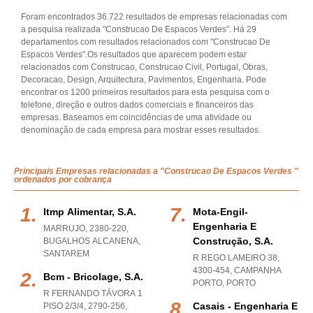
Foram encontrados 36.722 resultados de empresas relacionadas com
a pesquisa realizada "Construcao De Espacos Verdes". Há 29
departamentos com resultados relacionados com "Construcao De
Espacos Verdes".Os resultados que aparecem podem estar
relacionados com Construcao, Construcao Civil, Portugal, Obras,
Decoracao, Design, Arquitectura, Pavimentos, Engenharia. Pode
encontrar os 1200 primeiros resultados para esta pesquisa com o
telefone, direção e outros dados comerciais e financeiros das
empresas. Baseamos em coincidências de uma atividade ou
denominação de cada empresa para mostrar esses resultados.
Principais Empresas relacionadas a "Construcao De Espacos Verdes "
ordenados por cobrança
Itmp Alimentar, S.a.
Mota-Engil-
Engenharia E
MARRUJO, 2380-220
,
Construção, S.a.
BUGALHOS ALCANENA
,
SANTAREM
R REGO LAMEIRO 38,
4300-454
,
CAMPANHA
Bcm - Bricolage, S.a.
PORTO
,
PORTO
R FERNANDO TÁVORA 1
Casais - Engenharia E
PISO 2/3/4, 2790-256
,