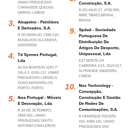
UNIAO FREGUESIAS
Construção, S.a.
CARNAXIDE QUEIJAS
R DO ANJO 27, 4700-565
,
OEIRAS
,
LISBOA
MIRE TIBAES BRAGA
,
BRAGA
Alcapetro - Petróleos
E Derivados, S.a.
Spdad - Sociedade
R DO MARUJO, 2380-220
,
Portuguesa De
BUGALHOS ALCANENA
,
Distribuição De
SANTAREM
Artigos De Desporto,
Unipessoal, Lda
Td Synnex Portugal,
Lda
EST MONTE DA
CABREIRA 1/1A, 2610-017
,
AV DA BOAVISTA 3265 7º
ALFRAGIDE AMADORA
,
SALA 2, 4100-137
,
UNIAO
LISBOA
FREGUESIAS LORDELO
OURO MASSARELOS
Nos Technology -
PORTO
,
PORTO
Concepção,
Ikea Portugal - Móveis
Construção E Gestão
E Decoração, Lda
De Redes De
Comunicações, S.a.
R 28 DE SETEMBRO,
2660-001
,
UNIAO
R HENRIQUE POUSÃO
FREGUESIAS SANTO
432, 4460-191
,
UNIAO
ANTONIO CAVALEIROS
FREGUESIAS SAO