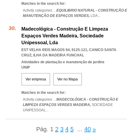
Matches in the search for:
Activity categories: ...
EQUILIBRIO NATURAL - CONSTRUÇÃO E
MANUTENÇÃO DE ESPAÇOS VERDES,
LDA
...
Madecológica - Construção E Limpeza
Espaços Verdes Madeira, Sociedade
Unipessoal, Lda
EST VELHA REIS MAGOS 94, 9125-121
,
CANICO SANTA
CRUZ
,
ILHA DA MADEIRA FUNCHAL
Atividades de plantação e manutenção de jardins
UNIP
Ver empresa
Ver no Mapa
Matches in the search for:
Activity categories: ...
MADECOLÓGICA - CONSTRUÇÃO E
LIMPEZA ESPAÇOS VERDES MADEIRA,
SOCIEDADE
UNIPESSOAL
...
Pág.
1
2
3
4
5
...
40
»