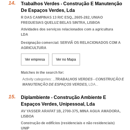
Trabalhos Verdes - Construção E Manutenção
De Espaços Verdes, Lda
R DAS CAMPINAS 13 R/C ESQ., 2605-282
,
UNIAO
FREGUESIAS QUELUZ BELAS SINTRA
,
LISBOA
Atividades dos serviços relacionados com a agricultura
LDA
Designação comercial: SERVIÃ OS RELACIONADOS COM A
AGRICULTURA
Ver empresa
Ver no Mapa
Matches in the search for:
Activity categories: ...
TRABALHOS VERDES - CONSTRUÇÃO E
MANUTENÇÃO DE ESPAÇOS VERDES,
LDA
...
Diplambiente - Construção Ambiente E
Espaços Verdes, Unipessoal, Lda
AV YASSER ARAFAT 1B, 2700-375
,
MINA AGUA AMADORA
,
LISBOA
Construção de edifícios (residenciais e não residenciais)
UNIP