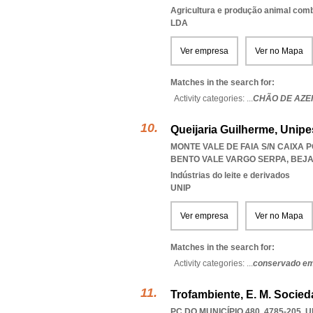
Agricultura e produção animal com
LDA
Ver empresa
Ver no Mapa
Matches in the search for:
Activity categories: ...
CHÃO DE AZEI
Queijaria Guilherme, Unipe
MONTE VALE DE FAIA S/N CAIXA P
BENTO VALE VARGO SERPA
,
BEJ
Indústrias do leite e derivados
UNIP
Ver empresa
Ver no Mapa
Matches in the search for:
Activity categories: ...
conservado em
Trofambiente, E. M. Socie
PC DO MUNICÍPIO 480, 4785-205
,
U