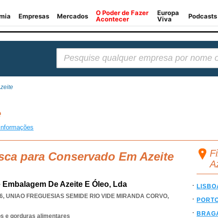
Pesquisar:
zeite
e
informações
F
usca para Conservado Em Azeite
A
 Embalagem De Azeite E Óleo, Lda
LISBO
6
,
UNIAO FREGUESIAS SEMIDE RIO VIDE MIRANDA CORVO
,
PORT
BRAG
os e gorduras alimentares