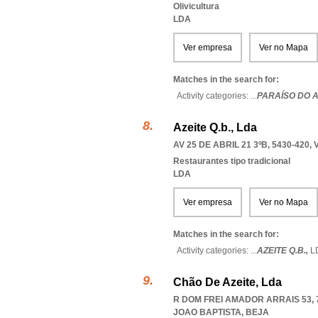
Olivicultura
LDA
Ver empresa
Ver no Mapa
Matches in the search for:
Activity categories: ...
PARAÍSO DO A
Azeite Q.b., Lda
AV 25 DE ABRIL 21 3ºB, 5430-420
,
Restaurantes tipo tradicional
LDA
Ver empresa
Ver no Mapa
Matches in the search for:
Activity categories: ...
AZEITE Q.B.,
L
Chão De Azeite, Lda
R DOM FREI AMADOR ARRAIS 53, 
JOAO BAPTISTA
,
BEJA