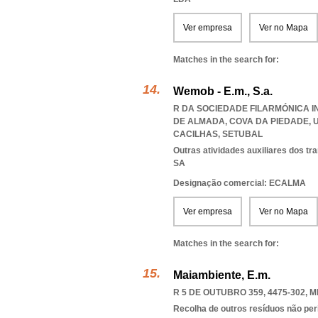
Ver empresa
Ver no Mapa
Matches in the search for:
Wemob - E.m., S.a.
R DA SOCIEDADE FILARMÓNICA IN
DE ALMADA, COVA DA PIEDADE
,
CACILHAS
,
SETUBAL
Outras atividades auxiliares dos tr
SA
Designação comercial: ECALMA
Ver empresa
Ver no Mapa
Matches in the search for:
Maiambiente, E.m.
R 5 DE OUTUBRO 359, 4475-302
,
M
Recolha de outros resíduos não pe