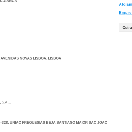
RAGANCA
Aloja
Empre
,
AVENIDAS NOVAS LISBOA
,
LISBOA
,
S.A.
...
0-328
,
UNIAO FREGUESIAS BEJA SANTIAGO MAIOR SAO JOAO