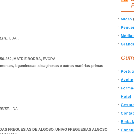
F
Micro
Peque
Média
EITE,
LDA
...
Grand
Outr
50-252
,
MATRIZ BORBA
,
EVORA
ementes, leguminosas, oleaginosas e outras matérias-primas
Portug
Azeite
Forma
Hotel
Gesta
ZEITE,
LDA
...
Contab
Embal
ÃO DAS FREGUESIAS DE ALGOSO
,
UNIAO FREGUESIAS ALGOSO
Consul