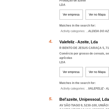
Produção de azeite
LDA
Ver empresa
Ver no Mapa
Matches in the search for:
Activity categories: ...
ALDEIA DO AZ
Valefeliz - Azeite, Lda
R BENTO DE JESUS CARAÇA 5, 71
Comércio por grosso de cereais, s
agrícolas
LDA
Ver empresa
Ver no Mapa
Matches in the search for:
Activity categories: ...
VALEFELIZ - A
Bel'azeite, Unipessoal, Lda
AV SÃO TIAGO 9, 5230-100, UNI