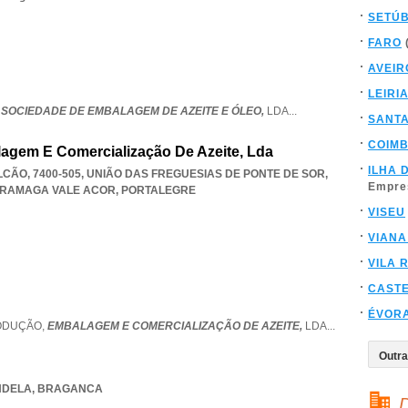
SETÚ
FARO
AVEIR
LEIRI
 SOCIEDADE DE EMBALAGEM DE AZEITE E ÓLEO,
LDA
...
SANT
COIM
agem E Comercialização De Azeite, Lda
ILHA 
CÃO, 7400-505, UNIÃO DAS FREGUESIAS DE PONTE DE SOR
,
Empre
TRAMAGA VALE ACOR
,
PORTALEGRE
VISEU
VIANA
VILA 
CAST
ÉVOR
ODUÇÃO,
EMBALAGEM E COMERCIALIZAÇÃO DE AZEITE,
LDA
...
NDELA
,
BRAGANCA
D