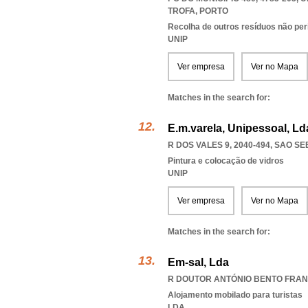
TROFA
,
PORTO
Recolha de outros resíduos não pe
UNIP
Ver empresa
Ver no Mapa
Matches in the search for:
E.m.varela, Unipessoal, Ld
R DOS VALES 9, 2040-494
,
SAO SE
Pintura e colocação de vidros
UNIP
Ver empresa
Ver no Mapa
Matches in the search for:
Em-sal, Lda
R DOUTOR ANTÓNIO BENTO FRANC
Alojamento mobilado para turistas
LDA