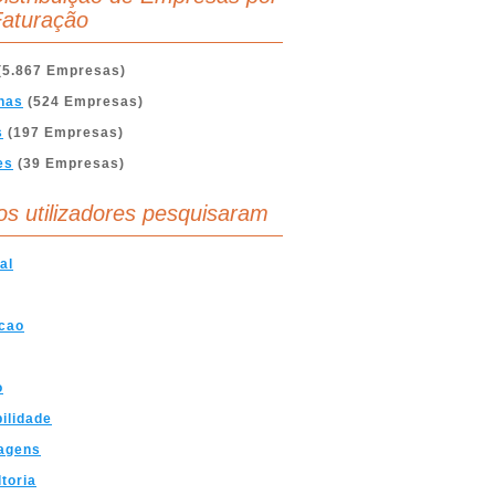
aturação
(5.867 Empresas)
nas
(524 Empresas)
s
(197 Empresas)
es
(39 Empresas)
os utilizadores pesquisaram
al
cao
o
ilidade
agens
toria