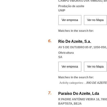
CAMPO VIBORAS UVA VIMIOSO
,
B
Produção de azeite
UNIP
Ver empresa
Ver no Mapa
Matches in the search for:
Rio De Azeite, S.a.
AV 5 DE OUTUBRO 85 8º, 1050-050
Olivicultura
SA
Ver empresa
Ver no Mapa
Matches in the search for:
Activity categories: ...
RIO DE AZEITE
Paraíso Do Azeite, Lda
R PADRE ANTÓNIO VIEIRA 16, 780
BAPTISTA
,
BEJA