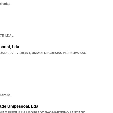
binadas
TE,
LDA
...
ssoal, Lda
OSTAL 728, 7830-071
,
UNIAO FREGUESIAS VILA NOVA SAO
A
 azeite
...
dade Unipessoal, Lda
NIAO FREGUESIAS BOUGADO SAO MARTINHO SANTIAGO