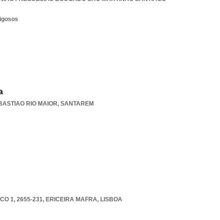
rigosos
a
BASTIAO RIO MAIOR
,
SANTAREM
O 1, 2655-231
,
ERICEIRA MAFRA
,
LISBOA