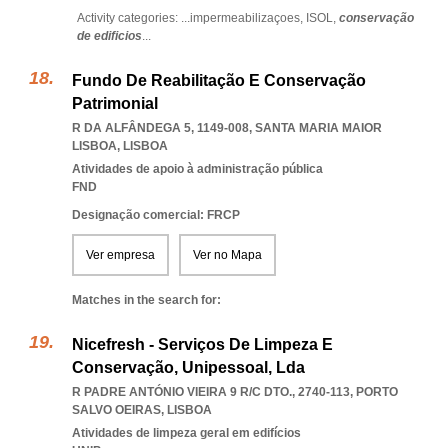
Activity categories: ...
impermeabilizaçoes,
ISOL,
conservação
de edificios
...
Fundo De Reabilitação E Conservação
Patrimonial
R DA ALFÂNDEGA 5, 1149-008
,
SANTA MARIA MAIOR
LISBOA
,
LISBOA
Atividades de apoio à administração pública
FND
Designação comercial: FRCP
Ver empresa
Ver no Mapa
Matches in the search for:
Nicefresh - Serviços De Limpeza E
Conservação, Unipessoal, Lda
R PADRE ANTÓNIO VIEIRA 9 R/C DTO., 2740-113
,
PORTO
SALVO OEIRAS
,
LISBOA
Atividades de limpeza geral em edifícios