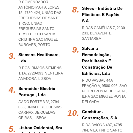
R COMENDADOR
ANTÓNIO MARIA LOPES
Silvex - Indústria De
15, 4780-424, UNIÃO DAS
Plásticos E Papéis,
FREGUESIAS DE SANTO
S.a.
TIRSO
,
UNIAO
R DAS CAMÉLIAS 7, 2130-
FREGUESIAS SANTO
233
,
BENAVENTE
,
TIRSO COUTO SANTA
SANTAREM
CRISTINA SAO MIGUEL
BURGAES
,
PORTO
Salvaria -
Siemens Healthcare,
Remodelação,
Lda
Reabilitação E
Construção De
R DOS IRMÃOS SIEMENS
Edifícios, Lda
1/1A, 2720-093
,
VENTEIRA
AMADORA
,
LISBOA
R DO PASSAL 44A
FRAÇÃO A, 9500-096
,
SAO
Schneider Electric
PEDRO PONTA DELGADA
,
Portugal, Lda
ILHA SAO MIGUEL PONTA
AV DO FORTE 3 3º, 2794-
DELGADA
038
,
UNIAO FREGUESIAS
Combitur -
CARNAXIDE QUEIJAS
Construções, S.a.
OEIRAS
,
LISBOA
R DA BAIONA 487, 4795-
Lisboa Ocidental, Sru
784
,
VILARINHO SANTO