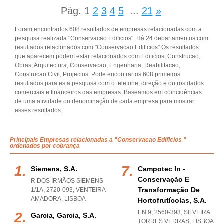
Pág.
1
2
3
4
5
...
21
»
Foram encontrados 608 resultados de empresas relacionadas com a
pesquisa realizada "Conservacao Edificios". Há 24 departamentos com
resultados relacionados com "Conservacao Edificios".Os resultados
que aparecem podem estar relacionados com Edificios, Construcao,
Obras, Arquitectura, Conservacao, Engenharia, Reabilitacao,
Construcao Civil, Projectos. Pode encontrar os 608 primeiros
resultados para esta pesquisa com o telefone, direção e outros dados
comerciais e financeiros das empresas. Baseamos em coincidências
de uma atividade ou denominação de cada empresa para mostrar
esses resultados.
Principais Empresas relacionadas a "Conservacao Edificios "
ordenados por cobrança
Siemens, S.a.
Campotec In -
Conservação E
R DOS IRMÃOS SIEMENS
Transformação De
1/1A, 2720-093
,
VENTEIRA
AMADORA
,
LISBOA
Hortofrutícolas, S.a.
EN 9, 2560-393
,
SILVEIRA
Garcia, Garcia, S.a.
TORRES VEDRAS
,
LISBOA