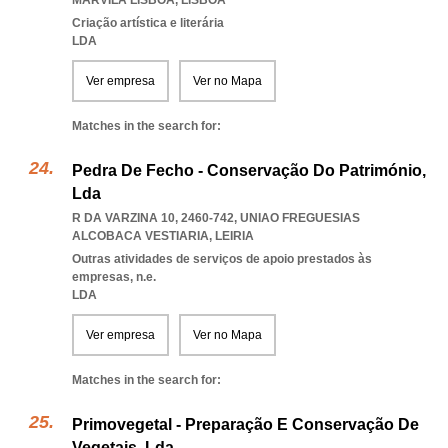
MARVILA LISBOA
,
LISBOA
Criação artística e literária
LDA
Ver empresa
Ver no Mapa
Matches in the search for:
Pedra De Fecho - Conservação Do Património,
Lda
R DA VARZINA 10, 2460-742
,
UNIAO FREGUESIAS
ALCOBACA VESTIARIA
,
LEIRIA
Outras atividades de serviços de apoio prestados às
empresas, n.e.
LDA
Ver empresa
Ver no Mapa
Matches in the search for:
Primovegetal - Preparação E Conservação De
Vegetais, Lda