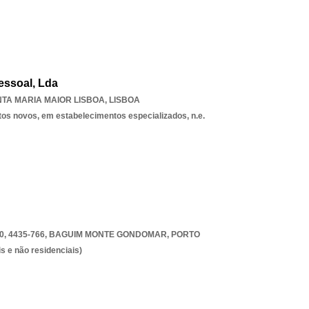
essoal, Lda
TA MARIA MAIOR LISBOA
,
LISBOA
tos novos, em estabelecimentos especializados, n.e.
, 4435-766
,
BAGUIM MONTE GONDOMAR
,
PORTO
s e não residenciais)