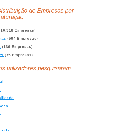
istribuição de Empresas por
aturação
(16.318 Empresas)
nas
(594 Empresas)
s
(136 Empresas)
es
(35 Empresas)
os utilizadores pesquisaram
al
n
ilidade
acao
o
toria