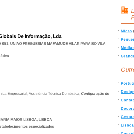
D
F
Micro
lobais De Informação, Lda
Peque
0-051
,
UNIAO FREGUESIAS MAFAMUDE VILAR PARAISO VILA
Média
mática
Grand
Outr
Portug
Desig
nica Empresarial,
Assistência Técnica Doméstica,
Configuração de
Contab
Decor
Gesta
ARIA MAIOR LISBOA
,
LISBOA
Lisboa
estabelecimentos especializados
Consul