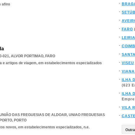
BRAG
 afins
SETÚ
AVEIR
FARO
LEIRI
COIM
da
SANT
0-021
,
ALVOR PORTIMAO
,
FARO
a e artigos de viagem, em estabelecimentos especializados
VISEU
VIANA
ILHA 
(623 
ILHA 
Empre
VILA 
7, UNIÃO DAS FREGUESIAS DE ALDOAR
,
UNIAO FREGUESIAS
CAST
 PORTO
,
PORTO
tos novos, em estabelecimentos especializados, n.e.