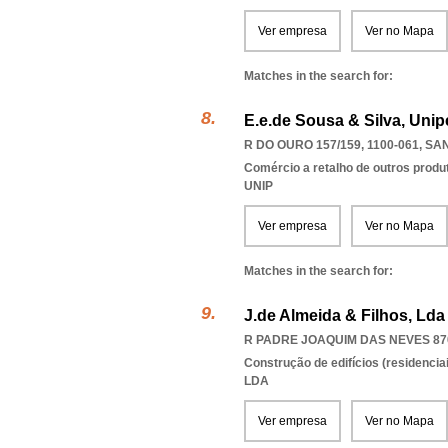
Ver empresa
Ver no Mapa
Matches in the search for:
E.e.de Sousa & Silva, Unip
R DO OURO 157/159, 1100-061
,
SAN
Comércio a retalho de outros produ
UNIP
Ver empresa
Ver no Mapa
Matches in the search for:
J.de Almeida & Filhos, Lda
R PADRE JOAQUIM DAS NEVES 870
Construção de edifícios (residenciai
LDA
Ver empresa
Ver no Mapa