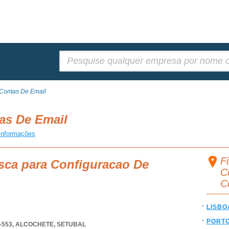
Pesquisar:
Contas De Email
as De Email
informações
F
sca para Configuracao De
C
C
LISBO
PORT
-553
,
ALCOCHETE
,
SETUBAL