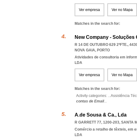
Ver empresa
Ver no Mapa
Matches in the search for:
New Company - Soluções G
R 14 DE OUTUBRO 629 2ºFTE., 443
NOVA GAIA
,
PORTO
Atividades de consultoria em infor
LDA
Ver empresa
Ver no Mapa
Matches in the search for:
Activity categories: ...
Assistência Téc
contas de Email
...
A.de Sousa & Ca., Lda
R GARRETT 77, 1200-203
,
SANTA M
Comércio a retalho de têxteis, em 
LDA