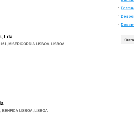
Forma
Despo
Desen
s, Lda
-161
,
MISERICORDIA LISBOA
,
LISBOA
da
8
,
BENFICA LISBOA
,
LISBOA