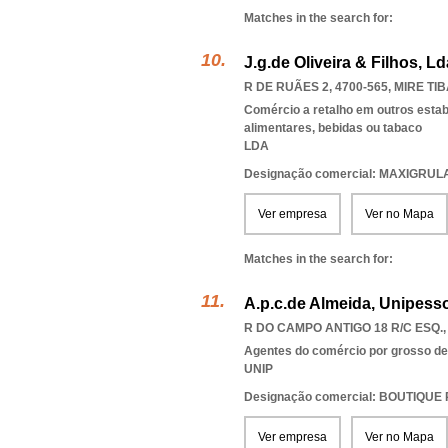
Matches in the search for:
J.g.de Oliveira & Filhos, Ld
R DE RUÃES 2, 4700-565
,
MIRE TI
Comércio a retalho em outros esta
alimentares, bebidas ou tabaco
LDA
Designação comercial: MAXIGRUL
Ver empresa
Ver no Mapa
Matches in the search for:
A.p.c.de Almeida, Unipesso
R DO CAMPO ANTIGO 18 R/C ESQ.,
Agentes do comércio por grosso de t
UNIP
Designação comercial: BOUTIQUE
Ver empresa
Ver no Mapa