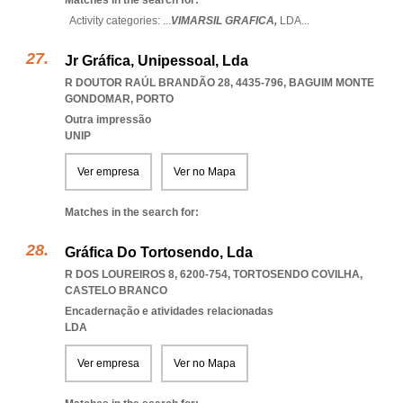
Matches in the search for:
Activity categories: ...
VIMARSIL GRAFICA,
LDA
...
Jr Gráfica, Unipessoal, Lda
R DOUTOR RAÚL BRANDÃO 28, 4435-796
,
BAGUIM MONTE
GONDOMAR
,
PORTO
Outra impressão
UNIP
Ver empresa
Ver no Mapa
Matches in the search for:
Gráfica Do Tortosendo, Lda
R DOS LOUREIROS 8, 6200-754
,
TORTOSENDO COVILHA
,
CASTELO BRANCO
Encadernação e atividades relacionadas
LDA
Ver empresa
Ver no Mapa