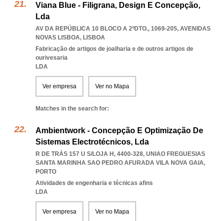
Viana Blue - Filigrana, Design E Concepção,
Lda
AV DA REPÚBLICA 10 BLOCO A 2ºDTO., 1069-205
,
AVENIDAS
NOVAS LISBOA
,
LISBOA
Fabricação de artigos de joalharia e de outros artigos de
ourivesaria
LDA
Ver empresa
Ver no Mapa
Matches in the search for:
Ambientwork - Concepção E Optimização De
Sistemas Electrotécnicos, Lda
R DE TRÁS 157 U S/LOJA H, 4400-328
,
UNIAO FREGUESIAS
SANTA MARINHA SAO PEDRO AFURADA VILA NOVA GAIA
,
PORTO
Atividades de engenharia e técnicas afins
LDA
Ver empresa
Ver no Mapa