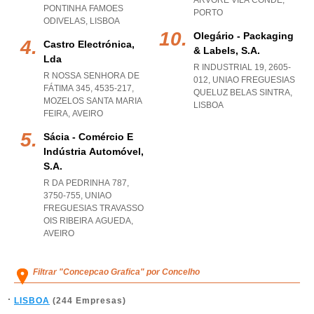
ARVORE VILA CONDE
,
PONTINHA FAMOES
PORTO
ODIVELAS
,
LISBOA
Olegário - Packaging
Castro Electrónica,
& Labels, S.a.
Lda
R INDUSTRIAL 19, 2605-
R NOSSA SENHORA DE
012
,
UNIAO FREGUESIAS
FÁTIMA 345, 4535-217
,
QUELUZ BELAS SINTRA
,
MOZELOS SANTA MARIA
LISBOA
FEIRA
,
AVEIRO
Sácia - Comércio E
Indústria Automóvel,
S.a.
R DA PEDRINHA 787,
3750-755
,
UNIAO
FREGUESIAS TRAVASSO
OIS RIBEIRA AGUEDA
,
AVEIRO
Filtrar "Concepcao Grafica" por Concelho
LISBOA
(244 Empresas)