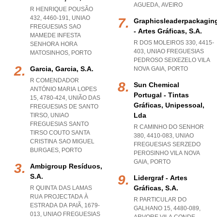
AGUEDA
,
AVEIRO
R HENRIQUE POUSÃO
432, 4460-191
,
UNIAO
Graphicsleaderpackagin
FREGUESIAS SAO
- Artes Gráficas, S.a.
MAMEDE INFESTA
R DOS MOLEIROS 330, 4415-
SENHORA HORA
403
,
UNIAO FREGUESIAS
MATOSINHOS
,
PORTO
PEDROSO SEIXEZELO VILA
Garcia, Garcia, S.a.
NOVA GAIA
,
PORTO
R COMENDADOR
Sun Chemical
ANTÓNIO MARIA LOPES
Portugal - Tintas
15, 4780-424, UNIÃO DAS
Gráficas, Unipessoal,
FREGUESIAS DE SANTO
Lda
TIRSO
,
UNIAO
FREGUESIAS SANTO
R CAMINHO DO SENHOR
TIRSO COUTO SANTA
380, 4410-083
,
UNIAO
CRISTINA SAO MIGUEL
FREGUESIAS SERZEDO
BURGAES
,
PORTO
PEROSINHO VILA NOVA
GAIA
,
PORTO
Ambigroup Resíduos,
S.a.
Lidergraf - Artes
Gráficas, S.a.
R QUINTA DAS LAMAS
RUA PROJECTADA À
R PARTICULAR DO
ESTRADA DA PAIÃ, 1679-
GALHANO 15, 4480-089
,
013
,
UNIAO FREGUESIAS