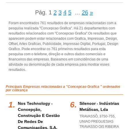
Pág.
1
2
3
4
5
...
26
»
Foram encontrados 761 resultados de empresas relacionadas com a
pesquisa realizada "Concepcao Grafica". Há 21 departamentos com
resultados relacionados com "Concepcao Grafica".Os resultados que
aparecem podem estar relacionados com Grafica, Impressao, Design,
Offset, Artes Graficas, Publicidade, Impressao Digital, Portugal, Design
Grafico. Pode encontrar os 761 primeiros resultados para esta
pesquisa com o telefone, direção e outros dados comerciais e
financeiros das empresas. Baseamos em coincidências de uma
atividade ou denominação de cada empresa para mostrar esses
resultados.
Principais Empresas relacionadas a "Concepcao Grafica " ordenados
por cobrança
Nos Technology -
Silencor - Indústrias
Concepção,
Metálicas, Lda
Construção E Gestão
TRAVASSÔ, 3750-755
,
De Redes De
UNIAO FREGUESIAS
TRAVASSO OIS RIBEIRA
Comunicações, S.a.