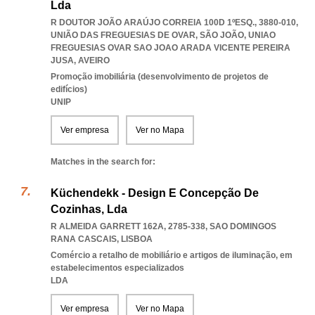
Lda
R DOUTOR JOÃO ARAÚJO CORREIA 100D 1ºESQ., 3880-010,
UNIÃO DAS FREGUESIAS DE OVAR, SÃO JOÃO
,
UNIAO
FREGUESIAS OVAR SAO JOAO ARADA VICENTE PEREIRA
JUSA
,
AVEIRO
Promoção imobiliária (desenvolvimento de projetos de
edifícios)
UNIP
Ver empresa
Ver no Mapa
Matches in the search for:
Küchendekk - Design E Concepção De
Cozinhas, Lda
R ALMEIDA GARRETT 162A, 2785-338
,
SAO DOMINGOS
RANA CASCAIS
,
LISBOA
Comércio a retalho de mobiliário e artigos de iluminação, em
estabelecimentos especializados
LDA
Ver empresa
Ver no Mapa