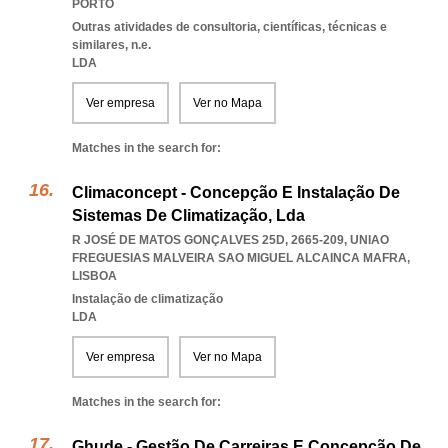
PORTO
Outras atividades de consultoria, científicas, técnicas e
similares, n.e.
LDA
Ver empresa
Ver no Mapa
Matches in the search for:
Climaconcept - Concepção E Instalação De
Sistemas De Climatização, Lda
R JOSÉ DE MATOS GONÇALVES 25D, 2665-209
,
UNIAO
FREGUESIAS MALVEIRA SAO MIGUEL ALCAINCA MAFRA
,
LISBOA
Instalação de climatização
LDA
Ver empresa
Ver no Mapa
Matches in the search for:
Ghude - Gestão De Carreiras E Concepção De