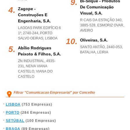
Bi-Silque - Produtos
De Comunicação
Zagope -
Visual, S.a.
Construções E
R CAIS DA ESTAÇÃO 340,
Engenharia, S.a.
3885-528
,
ESMORIZ OVAR
,
LAGOAS PARK EDIFÍCIO 6
AVEIRO
1º, 2740-244
,
PORTO
SALVO OEIRAS
,
LISBOA
Oliveiras, S.a.
SANTO ANTÃO, 2440-053
,
Abílio Rodrigues
BATALHA
,
LEIRIA
Peixoto & Filhos, S.a.
ZN INDUSTRIAL, 4935-
231
,
NEIVA VIANA
CASTELO
,
VIANA DO
CASTELO
Filtrar "Comunicacao Empresarial" por Concelho
LISBOA
(753 Empresas)
PORTO
(284 Empresas)
SETÚBAL
(100 Empresas)
BRAGA
(89 Empresas)