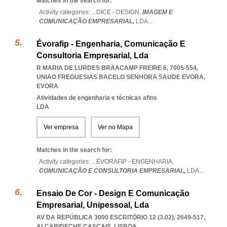
Matches in the search for:
Activity categories: ...
DICE - DESIGN,
IMAGEM E
COMUNICAÇÃO EMPRESARIAL,
LDA
...
Évorafip - Engenharia, Comunicação E
Consultoria Empresarial, Lda
R MARIA DE LURDES BRAACAMP FREIRE 6, 7005-554
,
UNIAO FREGUESIAS BACELO SENHORA SAUDE EVORA
,
EVORA
Atividades de engenharia e técnicas afins
LDA
Ver empresa
Ver no Mapa
Matches in the search for:
Activity categories: ...
ÉVORAFIP - ENGENHARIA,
COMUNICAÇÃO E CONSULTORIA EMPRESARIAL,
LDA
...
Ensaio De Cor - Design E Comunicação
Empresarial, Unipessoal, Lda
AV DA REPÚBLICA 3000 ESCRITÓRIO 12 (3.02), 2649-517
,
ALCABIDECHE CASCAIS
,
LISBOA