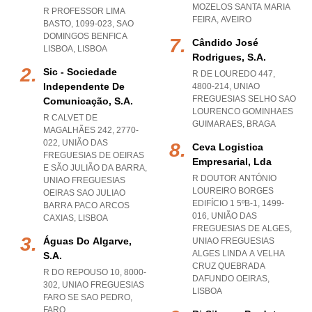
MOZELOS SANTA MARIA
R PROFESSOR LIMA
FEIRA
,
AVEIRO
BASTO, 1099-023
,
SAO
DOMINGOS BENFICA
Cândido José
LISBOA
,
LISBOA
Rodrigues, S.a.
Sic - Sociedade
R DE LOUREDO 447,
Independente De
4800-214
,
UNIAO
FREGUESIAS SELHO SAO
Comunicação, S.a.
LOURENCO GOMINHAES
R CALVET DE
GUIMARAES
,
BRAGA
MAGALHÃES 242, 2770-
022, UNIÃO DAS
Ceva Logistica
FREGUESIAS DE OEIRAS
Empresarial, Lda
E SÃO JULIÃO DA BARRA
,
R DOUTOR ANTÓNIO
UNIAO FREGUESIAS
LOUREIRO BORGES
OEIRAS SAO JULIAO
EDIFÍCIO 1 5ºB-1, 1499-
BARRA PACO ARCOS
016, UNIÃO DAS
CAXIAS
,
LISBOA
FREGUESIAS DE ALGES
,
Águas Do Algarve,
UNIAO FREGUESIAS
ALGES LINDA A VELHA
S.a.
CRUZ QUEBRADA
R DO REPOUSO 10, 8000-
DAFUNDO OEIRAS
,
302
,
UNIAO FREGUESIAS
LISBOA
FARO SE SAO PEDRO
,
FARO