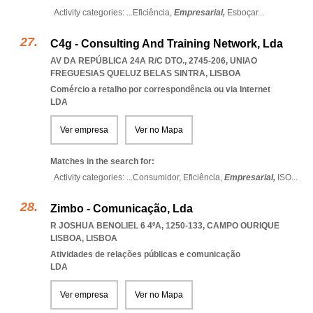
Activity categories: ...
Eficiência,
Empresarial,
Esboçar
...
C4g - Consulting And Training Network, Lda
AV DA REPÚBLICA 24A R/C DTO., 2745-206
,
UNIAO
FREGUESIAS QUELUZ BELAS SINTRA
,
LISBOA
Comércio a retalho por correspondência ou via Internet
LDA
Ver empresa
Ver no Mapa
Matches in the search for:
Activity categories: ...
Consumidor,
Eficiência,
Empresarial,
ISO
...
Zimbo - Comunicação, Lda
R JOSHUA BENOLIEL 6 4ºA, 1250-133
,
CAMPO OURIQUE
LISBOA
,
LISBOA
Atividades de relações públicas e comunicação
LDA
Ver empresa
Ver no Mapa