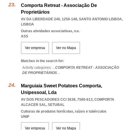
Comporta Retreat - Associação De
Proprietários
AV DA LIBERDADE 240, 1250-148
,
SANTO ANTONIO LISBOA
,
LISBOA
Outras atividades associativas, n.e.
ASS
Ver empresa
Ver no Mapa
Matches in the search for:
Activity categories: ...
COMPORTA RETREAT - ASSOCIAÇÃO
DE PROPRIETÁRIOS
...
Marguiaia Sweet Potatoes Comporta,
Unipessoal, Lda
AV DOS PESCADORES CCI 3638, 7580-613
,
COMPORTA
ALCACER SAL
,
SETUBAL
Culturas de produtos hortícolas, raízes e tubérculos
UNIP
Ver empresa
Ver no Mapa