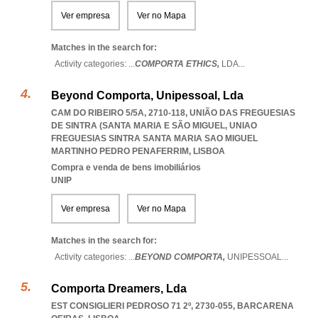
Ver empresa
Ver no Mapa
Matches in the search for:
Activity categories: ...
COMPORTA ETHICS,
LDA
...
Beyond Comporta, Unipessoal, Lda
CAM DO RIBEIRO 5/5A, 2710-118, UNIÃO DAS FREGUESIAS
DE SINTRA (SANTA MARIA E SÃO MIGUEL
,
UNIAO
FREGUESIAS SINTRA SANTA MARIA SAO MIGUEL
MARTINHO PEDRO PENAFERRIM
,
LISBOA
Compra e venda de bens imobiliários
UNIP
Ver empresa
Ver no Mapa
Matches in the search for:
Activity categories: ...
BEYOND COMPORTA,
UNIPESSOAL
...
Comporta Dreamers, Lda
EST CONSIGLIERI PEDROSO 71 2º, 2730-055
,
BARCARENA