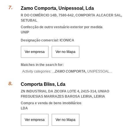
Zamo Comporta, Unipessoal, Lda
R DO COMÉRCIO 14B, 7580-642
,
COMPORTA ALCACER SAL
,
SETUBAL
Confecção de outro vestuário exterior por medida
UNIP
Designação comercial: ICONICA
Ver empresa
Ver no Mapa
Matches in the search for:
Activity categories: ...
ZAMO COMPORTA,
UNIPESSOAL
...
Comporta Bliss, Lda
ZN INDUSTRIAL DA ZICOFA LOTE 4, 2415-314
,
UNIAO
FREGUESIAS MARRAZES BAROSA LEIRIA
,
LEIRIA
Compra e venda de bens imobiliários
LDA
Ver empresa
Ver no Mapa