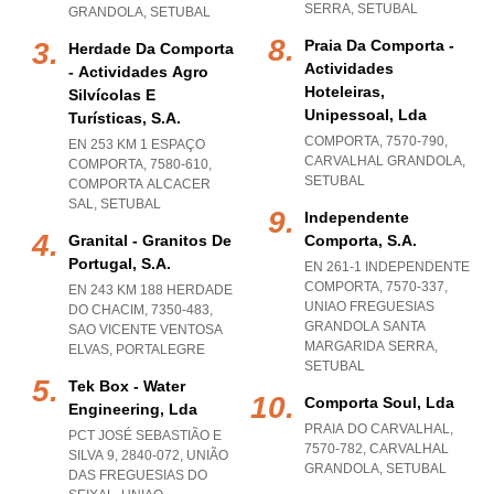
SERRA
,
SETUBAL
GRANDOLA
,
SETUBAL
Praia Da Comporta -
Herdade Da Comporta
Actividades
- Actividades Agro
Hoteleiras,
Silvícolas E
Unipessoal, Lda
Turísticas, S.a.
COMPORTA, 7570-790
,
EN 253 KM 1 ESPAÇO
CARVALHAL GRANDOLA
,
COMPORTA, 7580-610
,
SETUBAL
COMPORTA ALCACER
SAL
,
SETUBAL
Independente
Granital - Granitos De
Comporta, S.a.
Portugal, S.a.
EN 261-1 INDEPENDENTE
COMPORTA, 7570-337
,
EN 243 KM 188 HERDADE
UNIAO FREGUESIAS
DO CHACIM, 7350-483
,
GRANDOLA SANTA
SAO VICENTE VENTOSA
MARGARIDA SERRA
,
ELVAS
,
PORTALEGRE
SETUBAL
Tek Box - Water
Comporta Soul, Lda
Engineering, Lda
PRAIA DO CARVALHAL,
PCT JOSÉ SEBASTIÃO E
7570-782
,
CARVALHAL
SILVA 9, 2840-072, UNIÃO
GRANDOLA
,
SETUBAL
DAS FREGUESIAS DO