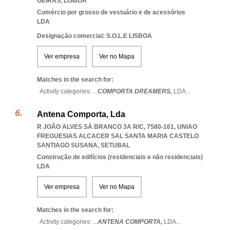
OEIRAS
,
LISBOA
Comércio por grosso de vestuário e de acessórios
LDA
Designação comercial: S.O.L.E LISBOA
Ver empresa
Ver no Mapa
Matches in the search for:
Activity categories: ...
COMPORTA DREAMERS,
LDA
...
Antena Comporta, Lda
R JOÃO ALVES SÁ BRANCO 3A R/C, 7580-161
,
UNIAO
FREGUESIAS ALCACER SAL SANTA MARIA CASTELO
SANTIAGO SUSANA
,
SETUBAL
Construção de edifícios (residenciais e não residenciais)
LDA
Ver empresa
Ver no Mapa
Matches in the search for:
Activity categories: ...
ANTENA COMPORTA,
LDA
...