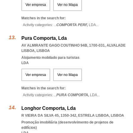
Ver empresa
Ver no Mapa
Matches in the search for:
Activity categories: ...
COMPORTA PERF,
LDA
...
Pura Comporta, Lda
AV ALMIRANTE GAGO COUTINHO 94B, 1700-031
,
ALVALADE
LISBOA
,
LISBOA
Alojamento mobilado para turistas
LDA
Ver empresa
Ver no Mapa
Matches in the search for:
Activity categories: ...
PURA COMPORTA,
LDA
...
Longhor Comporta, Lda
R VIEIRA DA SILVA 45, 1350-342
,
ESTRELA LISBOA
,
LISBOA
Promoção imobiliária (desenvolvimento de projetos de
edifícios)