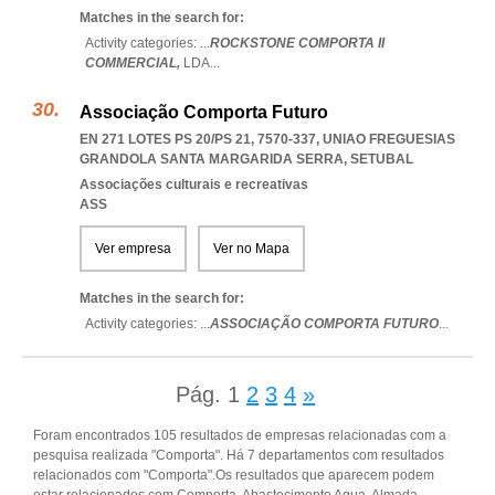
Matches in the search for:
Activity categories: ...
ROCKSTONE COMPORTA II
COMMERCIAL,
LDA
...
Associação Comporta Futuro
EN 271 LOTES PS 20/PS 21, 7570-337
,
UNIAO FREGUESIAS
GRANDOLA SANTA MARGARIDA SERRA
,
SETUBAL
Associações culturais e recreativas
ASS
Ver empresa
Ver no Mapa
Matches in the search for:
Activity categories: ...
ASSOCIAÇÃO COMPORTA FUTURO
...
Pág.
1
2
3
4
»
Foram encontrados 105 resultados de empresas relacionadas com a
pesquisa realizada "Comporta". Há 7 departamentos com resultados
relacionados com "Comporta".Os resultados que aparecem podem