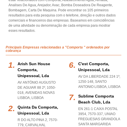
estar relacionados com Comporta, Abastecimento Agua, Almada,
Analises De Agua, Arejador, Avac, Bomba Doseadora De Reagente,
Bombagem, Carta De Maquina. Pode encontrar os 105 primeiros
resultados para esta pesquisa com o telefone, direção e outros dados
comerciais e financeiros das empresas. Baseamos em coincidências
de uma atividade ou denominação de cada empresa para mostrar
esses resultados.
Principais Empresas relacionadas a "Comporta " ordenados por
cobrança
Arish Sun House
C'est Comporta,
Comporta,
Unipessoal, Lda
Unipessoal, Lda
AV DA LIBERDADE 224 1º,
1250-148
,
SANTO
AV ANTÓNIO AUGUSTO
ANTONIO LISBOA
,
LISBOA
DE AGUIAR 88 2º, 1050-
018
,
AVENIDAS NOVAS
Sublime Comporta
LISBOA
,
LISBOA
Beach Club, Lda
Quinta Da Comporta,
EN 261-1 CAIXA POSTAL
Unipessoal, Lda
3954, 7570-337
,
UNIAO
FREGUESIAS GRANDOLA
R DO ALTO PINA 2, 7570-
SANTA MARGARIDA
779
,
CARVALHAL