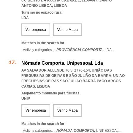
CC BENTO DA ROCHA CABRAL 1, 1250-047
,
SANTO
ANTONIO LISBOA
,
LISBOA
Turismo no espaço rural
LDA
Ver empresa
Ver no Mapa
Matches in the search for:
Activity categories: ...
PROVIDÊNCIA COMPORTA,
LDA
...
Nómada Comporta, Unipessoal, Lda
AV SALVADOR ALLENDE 76 5, 2770-154, UNIÃO DAS
FREGUESIAS DE OEIRAS E SÃO JULIÃO DA BARRA
,
UNIAO
FREGUESIAS OEIRAS SAO JULIAO BARRA PACO ARCOS
CAXIAS
,
LISBOA
Alojamento mobilado para turistas
UNIP
Ver empresa
Ver no Mapa
Matches in the search for:
Activity categories: ...
NÓMADA COMPORTA,
UNIPESSOAL
...