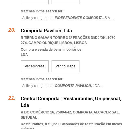
Matches in the search for:
Activity categories: ...
INDEPENDENTE COMPORTA,
S.A.
...
Comporta Pavilion, Lda
R TIERNO GALVAN TORRE 3 3º FRAÇÕES DI/DJ/DK, 1070-
274
,
CAMPO OURIQUE LISBOA
,
LISBOA
Compra e venda de bens imobiliários
LDA
Ver empresa
Ver no Mapa
Matches in the search for:
Activity categories: ...
COMPORTA PAVILION,
LDA
...
Central Comporta - Restaurantes, Unipessoal,
Lda
R DO COMÉRCIO 16, 7580-642
,
COMPORTA ALCACER SAL
,
SETUBAL
Restaurantes, n.e. (inclui atividades de restauração em meios