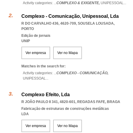
Activity categories: ...
COMPLEXO & EXIGENTE,
UNIPESSOAL
...
Complexo - Comunicação, Unipessoal, Lda
R DO CARVALHO 436, 4620-709
,
SOUSELA LOUSADA
,
PORTO
Edição de jornais
UNIP
Ver empresa
Ver no Mapa
Matches in the search for:
Activity categories: ...
COMPLEXO - COMUNICAÇÃO,
UNIPESSOAL
...
Complexo Efeito, Lda
R JOÃO PAULO II 341, 4820-601
,
REGADAS FAFE
,
BRAGA
Fabricação de estruturas de construções metálicas
LDA
Ver empresa
Ver no Mapa