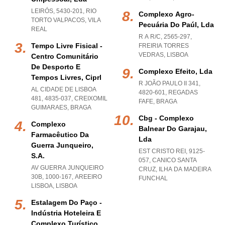
LEIRÓS, 5430-201
,
RIO
Complexo Agro-
TORTO VALPACOS
,
VILA
Pecuária Do Paúl, Lda
REAL
R A R/C, 2565-297
,
Tempo Livre Fisical -
FREIRIA TORRES
VEDRAS
,
LISBOA
Centro Comunitário
De Desporto E
Complexo Efeito, Lda
Tempos Livres, Ciprl
R JOÃO PAULO II 341,
AL CIDADE DE LISBOA
4820-601
,
REGADAS
481, 4835-037
,
CREIXOMIL
FAFE
,
BRAGA
GUIMARAES
,
BRAGA
Cbg - Complexo
Complexo
Balnear Do Garajau,
Farmacêutico Da
Lda
Guerra Junqueiro,
EST CRISTO REI, 9125-
S.a.
057
,
CANICO SANTA
AV GUERRA JUNQUEIRO
CRUZ
,
ILHA DA MADEIRA
30B, 1000-167
,
AREEIRO
FUNCHAL
LISBOA
,
LISBOA
Estalagem Do Paço -
Indústria Hoteleira E
Complexo Turístico,