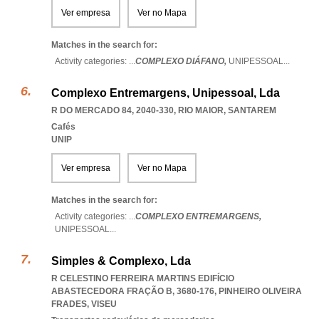
Ver empresa
Ver no Mapa
Matches in the search for:
Activity categories: ...
COMPLEXO DIÁFANO,
UNIPESSOAL
...
Complexo Entremargens, Unipessoal, Lda
R DO MERCADO 84, 2040-330
,
RIO MAIOR
,
SANTAREM
Cafés
UNIP
Ver empresa
Ver no Mapa
Matches in the search for:
Activity categories: ...
COMPLEXO ENTREMARGENS,
UNIPESSOAL
...
Simples & Complexo, Lda
R CELESTINO FERREIRA MARTINS EDIFÍCIO
ABASTECEDORA FRAÇÃO B, 3680-176
,
PINHEIRO OLIVEIRA
FRADES
,
VISEU