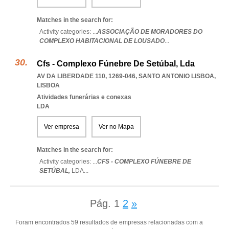
Matches in the search for:
Activity categories: ...
ASSOCIAÇÃO DE MORADORES DO
COMPLEXO HABITACIONAL DE LOUSADO
...
Cfs - Complexo Fúnebre De Setúbal, Lda
AV DA LIBERDADE 110, 1269-046
,
SANTO ANTONIO LISBOA
,
LISBOA
Atividades funerárias e conexas
LDA
Ver empresa
Ver no Mapa
Matches in the search for:
Activity categories: ...
CFS - COMPLEXO FÚNEBRE DE
SETÚBAL,
LDA
...
Pág.
1
2
»
Foram encontrados 59 resultados de empresas relacionadas com a