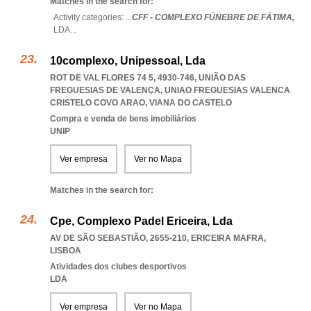
Matches in the search for:
Activity categories: ...
CFF - COMPLEXO FÚNEBRE DE FÁTIMA,
LDA
...
10complexo, Unipessoal, Lda
ROT DE VAL FLORES 74 5, 4930-746, UNIÃO DAS
FREGUESIAS DE VALENÇA
,
UNIAO FREGUESIAS VALENCA
CRISTELO COVO ARAO
,
VIANA DO CASTELO
Compra e venda de bens imobiliários
UNIP
Ver empresa
Ver no Mapa
Matches in the search for:
Cpe, Complexo Padel Ericeira, Lda
AV DE SÃO SEBASTIÃO, 2655-210
,
ERICEIRA MAFRA
,
LISBOA
Atividades dos clubes desportivos
LDA
Ver empresa
Ver no Mapa