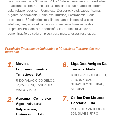
pesquisa realizada "Complexo". Há 16 departamentos com resultados
relacionados com "Complexo".Os resultados que aparecem podem
estar relacionados com Complexo, Desporto, Hotel, Lazer, Piscina,
Algarve, Apartamento, Complexo Turistico, Gastronomia. Pode
encontrar os 59 primeiros resultados para esta pesquisa com o
telefone, direção e outros dados comerciais e financeiros das
empresas. Baseamos em coincidências de uma atividade ou
denominação de cada empresa para mostrar esses resultados.
Principais Empresas relacionadas a "Complexo " ordenados por
cobrança
Movida -
Liga Dos Amigos Da
Empreendimentos
Terceira Idade
Turísticos, S.a.
R DOS SALGUEIROS 10,
2910-075
,
SAO
R DO PALÁCIO DO GELO 1
SEBASTIAO SETUBAL
,
3º, 3500-373
,
RANHADOS
SETUBAL
VISEU
,
VISEU
Colina Dos Mouros -
Aucama - Complexo
Hotelaria, Lda
Agro-Industrial
Valpacense,
POCINHO SANTO, 8300-
999
,
SILVES
,
FARO
Unipessoal, Lda