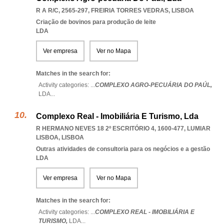
R A R/C, 2565-297
,
FREIRIA TORRES VEDRAS
,
LISBOA
Criação de bovinos para produção de leite
LDA
Ver empresa
Ver no Mapa
Matches in the search for:
Activity categories: ...
COMPLEXO AGRO-PECUÁRIA DO PAÚL,
LDA
...
Complexo Real - Imobiliária E Turismo, Lda
R HERMANO NEVES 18 2º ESCRITÓRIO 4, 1600-477
,
LUMIAR
LISBOA
,
LISBOA
Outras atividades de consultoria para os negócios e a gestão
LDA
Ver empresa
Ver no Mapa
Matches in the search for:
Activity categories: ...
COMPLEXO REAL - IMOBILIÁRIA E
TURISMO,
LDA
...