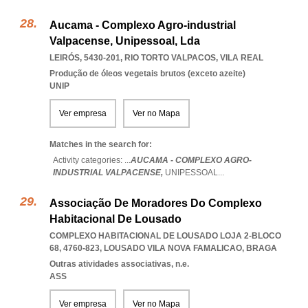
Aucama - Complexo Agro-industrial
Valpacense, Unipessoal, Lda
LEIRÓS, 5430-201
,
RIO TORTO VALPACOS
,
VILA REAL
Produção de óleos vegetais brutos (exceto azeite)
UNIP
Ver empresa
Ver no Mapa
Matches in the search for:
Activity categories: ...
AUCAMA - COMPLEXO AGRO-
INDUSTRIAL VALPACENSE,
UNIPESSOAL
...
Associação De Moradores Do Complexo
Habitacional De Lousado
COMPLEXO HABITACIONAL DE LOUSADO LOJA 2-BLOCO
68, 4760-823
,
LOUSADO VILA NOVA FAMALICAO
,
BRAGA
Outras atividades associativas, n.e.
ASS
Ver empresa
Ver no Mapa