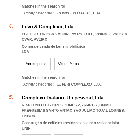
Matches in the search for:
Activity categories: ...
COMPLEXO EFEITO,
LDA
...
Leve & Complexo, Lda
PCT DOUTOR EGAS MONIZ 155 R/C DTO., 3880-682
,
VALEGA
OVAR
,
AVEIRO
Compra e venda de bens imobiliários
LDA
Ver empresa
Ver no Mapa
Matches in the search for:
Activity categories: ...
LEVE & COMPLEXO,
LDA
...
Complexo Diáfano, Unipessoal, Lda
R ANTÓNIO LUÍS PIRES GOMES 2, 2660-127
,
UNIAO
FREGUESIAS SANTO ANTAO SAO JULIAO TOJAL LOURES
,
LISBOA
Construção de edifícios (residenciais e não residenciais)
UNIP