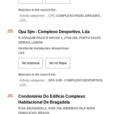
Matches in the search for:
Activity categories: ...
CPE,
COMPLEXO PADEL ERICEIRA,
LDA
...
Opa Sjm - Complexo Desportivo, Lda
R JOAQUIM PAÇO D'ARCOS 1, 2740-286
,
PORTO SALVO
OEIRAS
,
LISBOA
Gestão de instalações desportivas
LDA
Ver empresa
Ver no Mapa
Matches in the search for:
Activity categories: ...
OPA SJM - COMPLEXO DESPORTIVO,
LDA
...
Condominio Do Edificio Complexo
Habitacional De Bragadela
R DA BRAGADELA, 4760-706
,
RIBEIRAO VILA NOVA
FAMALICAO
,
BRAGA