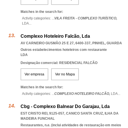
Matches in the search for:
Activity categories: ...
VILA FREITA - COMPLEXO TURÍSTICO,
LDA
...
Complexo Hoteleiro Falcão, Lda
AV CARNEIRO GUSMÃO 25 E 27, 6400-337
,
PINHEL
,
GUARDA
Outros estabelecimentos hoteleiros com restaurante
LDA
Designação comercial: RESIDENCIAL FALCÃO
Ver empresa
Ver no Mapa
Matches in the search for:
Activity categories: ...
COMPLEXO HOTELEIRO FALCÃO,
LDA
...
Cbg - Complexo Balnear Do Garajau, Lda
EST CRISTO REI, 9125-057
,
CANICO SANTA CRUZ
,
ILHA DA
MADEIRA FUNCHAL
Restaurantes, n.e. (inclui atividades de restauração em meios