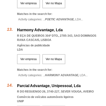
Ver empresa
Ver no Mapa
Matches in the search for:
Activity categories: ...
POETIC ADVANTAGE,
LDA
...
Harmony Advantage, Lda
R EÇA DE QUEIROS 304º DTO., 2785-343
,
SAO DOMINGOS
RANA CASCAIS
,
LISBOA
Agências de publicidade
LDA
Ver empresa
Ver no Mapa
Matches in the search for:
Activity categories: ...
HARMONY ADVANTAGE,
LDA
...
Parcial Advantage, Unipessoal, Lda
R DO REGUENGO 26, 3740-227
,
SEVER VOUGA
,
AVEIRO
Comércio de veículos automóveis ligeiros
UNIP