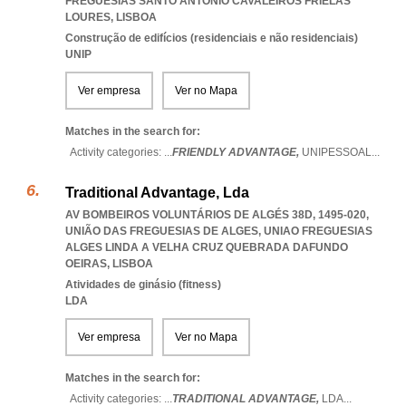
FREGUESIAS SANTO ANTONIO CAVALEIROS FRIELAS
LOURES
,
LISBOA
Construção de edifícios (residenciais e não residenciais)
UNIP
Ver empresa
Ver no Mapa
Matches in the search for:
Activity categories: ...
FRIENDLY ADVANTAGE,
UNIPESSOAL
...
Traditional Advantage, Lda
AV BOMBEIROS VOLUNTÁRIOS DE ALGÉS 38D, 1495-020,
UNIÃO DAS FREGUESIAS DE ALGES
,
UNIAO FREGUESIAS
ALGES LINDA A VELHA CRUZ QUEBRADA DAFUNDO
OEIRAS
,
LISBOA
Atividades de ginásio (fitness)
LDA
Ver empresa
Ver no Mapa
Matches in the search for:
Activity categories: ...
TRADITIONAL ADVANTAGE,
LDA
...