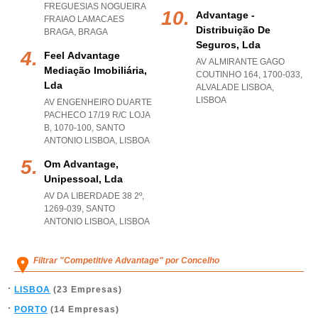
FREGUESIAS NOGUEIRA
Advantage -
FRAIAO LAMACAES
Distribuição De
BRAGA
,
BRAGA
Seguros, Lda
Feel Advantage
AV ALMIRANTE GAGO
Mediação Imobiliária,
COUTINHO 164, 1700-033
,
Lda
ALVALADE LISBOA
,
LISBOA
AV ENGENHEIRO DUARTE
PACHECO 17/19 R/C LOJA
B, 1070-100
,
SANTO
ANTONIO LISBOA
,
LISBOA
Om Advantage,
Unipessoal, Lda
AV DA LIBERDADE 38 2º,
1269-039
,
SANTO
ANTONIO LISBOA
,
LISBOA
Filtrar "Competitive Advantage" por Concelho
LISBOA
(23 Empresas)
PORTO
(14 Empresas)