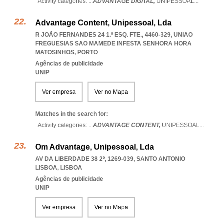
Activity categories: ...
ADVANTAGE DIGITAL,
UNIPESSOAL
...
Advantage Content, Unipessoal, Lda
R JOÃO FERNANDES 24 1.º ESQ. FTE., 4460-329
,
UNIAO
FREGUESIAS SAO MAMEDE INFESTA SENHORA HORA
MATOSINHOS
,
PORTO
Agências de publicidade
UNIP
Ver empresa
Ver no Mapa
Matches in the search for:
Activity categories: ...
ADVANTAGE CONTENT,
UNIPESSOAL
...
Om Advantage, Unipessoal, Lda
AV DA LIBERDADE 38 2º, 1269-039
,
SANTO ANTONIO
LISBOA
,
LISBOA
Agências de publicidade
UNIP
Ver empresa
Ver no Mapa