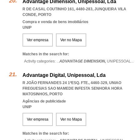
Advantage Dimension, Unipessoal, Lda
R DE CASAL COUTINHO 161, 4480-283
,
JUNQUEIRA VILA
CONDE
,
PORTO
Compra e venda de bens imobiliários
UNIP
Ver empresa
Ver no Mapa
Matches in the search for:
Activity categories: ...
ADVANTAGE DIMENSION,
UNIPESSOAL
...
Advantage Digital, Unipessoal, Lda
R JOÃO FERNANDES 24 1ºESQ. FTE., 4460-329
,
UNIAO
FREGUESIAS SAO MAMEDE INFESTA SENHORA HORA
MATOSINHOS
,
PORTO
Agências de publicidade
UNIP
Ver empresa
Ver no Mapa
Matches in the search for: