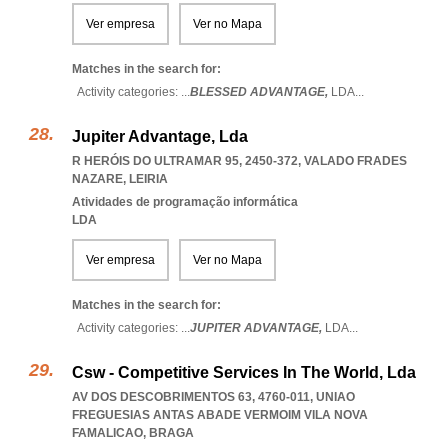
Ver empresa
Ver no Mapa
Matches in the search for:
Activity categories: ...
BLESSED ADVANTAGE,
LDA
...
Jupiter Advantage, Lda
R HERÓIS DO ULTRAMAR 95, 2450-372
,
VALADO FRADES
NAZARE
,
LEIRIA
Atividades de programação informática
LDA
Ver empresa
Ver no Mapa
Matches in the search for:
Activity categories: ...
JUPITER ADVANTAGE,
LDA
...
Csw - Competitive Services In The World, Lda
AV DOS DESCOBRIMENTOS 63, 4760-011
,
UNIAO
FREGUESIAS ANTAS ABADE VERMOIM VILA NOVA
FAMALICAO
,
BRAGA