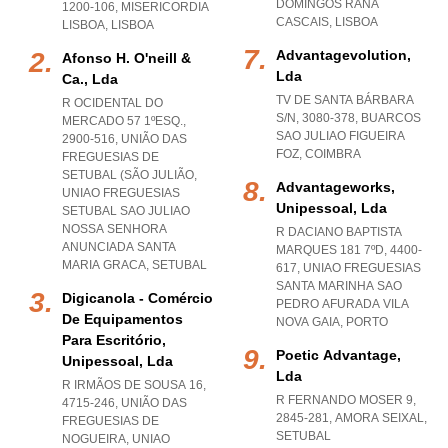
DOMINGOS RANA
1200-106
,
MISERICORDIA
CASCAIS
,
LISBOA
LISBOA
,
LISBOA
Advantagevolution,
Afonso H. O'neill &
Lda
Ca., Lda
TV DE SANTA BÁRBARA
R OCIDENTAL DO
S/N, 3080-378
,
BUARCOS
MERCADO 57 1ºESQ.,
SAO JULIAO FIGUEIRA
2900-516, UNIÃO DAS
FOZ
,
COIMBRA
FREGUESIAS DE
SETUBAL (SÃO JULIÃO
,
Advantageworks,
UNIAO FREGUESIAS
Unipessoal, Lda
SETUBAL SAO JULIAO
NOSSA SENHORA
R DACIANO BAPTISTA
ANUNCIADA SANTA
MARQUES 181 7ºD, 4400-
MARIA GRACA
,
SETUBAL
617
,
UNIAO FREGUESIAS
SANTA MARINHA SAO
Digicanola - Comércio
PEDRO AFURADA VILA
De Equipamentos
NOVA GAIA
,
PORTO
Para Escritório,
Poetic Advantage,
Unipessoal, Lda
Lda
R IRMÃOS DE SOUSA 16,
R FERNANDO MOSER 9,
4715-246, UNIÃO DAS
2845-281
,
AMORA SEIXAL
,
FREGUESIAS DE
SETUBAL
NOGUEIRA
,
UNIAO