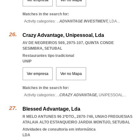
Ver empresa
Ver no Mapa
Matches in the search for:
Activity categories: ...
ADVANTAGE INVESTMENT,
LDA
...
Crazy Advantage, Unipessoal, Lda
AV DE NEGREIROS 569, 2975-107
,
QUINTA CONDE
SESIMBRA
,
SETUBAL
Restaurantes tipo tradicional
UNIP
Ver empresa
Ver no Mapa
Matches in the search for:
Activity categories: ...
CRAZY ADVANTAGE,
UNIPESSOAL
...
Blessed Advantage, Lda
R MELO ANTUNES 96 2ºDTO., 2870-746
,
UNIAO FREGUESIAS
ATALAIA ALTO ESTANQUEIRO JARDIA MONTIJO
,
SETUBAL
Atividades de consultoria em informática
LDA