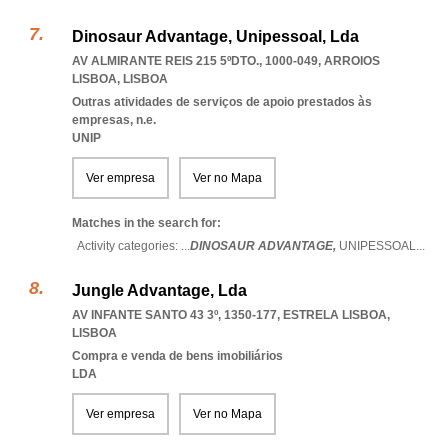
Dinosaur Advantage, Unipessoal, Lda
AV ALMIRANTE REIS 215 5ºDTO., 1000-049
,
ARROIOS
LISBOA
,
LISBOA
Outras atividades de serviços de apoio prestados às
empresas, n.e.
UNIP
Ver empresa
Ver no Mapa
Matches in the search for:
Activity categories: ...
DINOSAUR ADVANTAGE,
UNIPESSOAL
...
Jungle Advantage, Lda
AV INFANTE SANTO 43 3º, 1350-177
,
ESTRELA LISBOA
,
LISBOA
Compra e venda de bens imobiliários
LDA
Ver empresa
Ver no Mapa