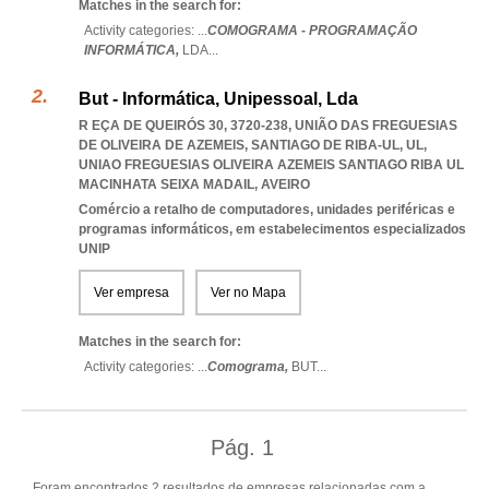
Matches in the search for:
Activity categories: ...
COMOGRAMA - PROGRAMAÇÃO
INFORMÁTICA,
LDA
...
But - Informática, Unipessoal, Lda
R EÇA DE QUEIRÓS 30, 3720-238, UNIÃO DAS FREGUESIAS
DE OLIVEIRA DE AZEMEIS, SANTIAGO DE RIBA-UL, UL
,
UNIAO FREGUESIAS OLIVEIRA AZEMEIS SANTIAGO RIBA UL
MACINHATA SEIXA MADAIL
,
AVEIRO
Comércio a retalho de computadores, unidades periféricas e
programas informáticos, em estabelecimentos especializados
UNIP
Ver empresa
Ver no Mapa
Matches in the search for:
Activity categories: ...
Comograma,
BUT
...
Pág.
1
Foram encontrados 2 resultados de empresas relacionadas com a