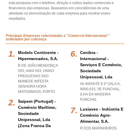
esta pesquisa com o telefone, direção e outros dados comerciais e
financeiros das empresas. Baseamos em coincidências de uma
atividade ou denominação de cada empresa para mostrar esses
resultados.
Principais Empresas relacionadas a "Comercio Internacional "
ordenados por cobrança
Modelo Continente -
Cenibra -
Hipermercados, S.a.
Internacional -
Serviços E Comércio,
R DE JOÃO MENDONÇA
Sociedade
505, 4464-503
,
UNIAO
FREGUESIAS SAO
Unipessoal, Lda
MAMEDE INFESTA
AV INFANTE 8 2º SALA K,
SENHORA HORA
9000-015
,
SE FUNCHAL
,
MATOSINHOS
,
PORTO
ILHA DA MADEIRA
FUNCHAL
Saipem (portugal) -
Comércio Marítimo,
Lusiaves - Indústria E
Sociedade
Comércio Agro-
Unipessoal, Lda
Alimentar, S.a.
(zona Franca Da
R DOS MARINHEIROS