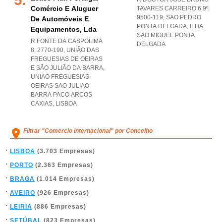
Comércio E Aluguer
TAVARES CARREIRO 6 9º,
9500-119
,
SAO PEDRO
De Automóveis E
PONTA DELGADA
,
ILHA
Equipamentos, Lda
SAO MIGUEL PONTA
R FONTE DA CASPOLIMA
DELGADA
8, 2770-190, UNIÃO DAS
FREGUESIAS DE OEIRAS
E SÃO JULIÃO DA BARRA
,
UNIAO FREGUESIAS
OEIRAS SAO JULIAO
BARRA PACO ARCOS
CAXIAS
,
LISBOA
Filtrar "Comercio Internacional" por Concelho
LISBOA
(3.703 Empresas)
PORTO
(2.363 Empresas)
BRAGA
(1.014 Empresas)
AVEIRO
(926 Empresas)
LEIRIA
(886 Empresas)
SETÚBAL
(823 Empresas)