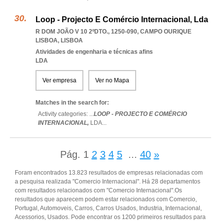
Loop - Projecto E Comércio Internacional, Lda
R DOM JOÃO V 10 2ºDTO., 1250-090
,
CAMPO OURIQUE
LISBOA
,
LISBOA
Atividades de engenharia e técnicas afins
LDA
Ver empresa
Ver no Mapa
Matches in the search for:
Activity categories: ...
LOOP - PROJECTO E COMÉRCIO
INTERNACIONAL,
LDA
...
Pág.
1
2
3
4
5
...
40
»
Foram encontrados 13.823 resultados de empresas relacionadas com
a pesquisa realizada "Comercio Internacional". Há 28 departamentos
com resultados relacionados com "Comercio Internacional".Os
resultados que aparecem podem estar relacionados com Comercio,
Portugal, Automoveis, Carros, Carros Usados, Industria, Internacional,
Acessorios, Usados. Pode encontrar os 1200 primeiros resultados para