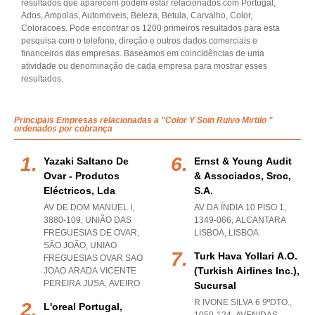
resultados que aparecem podem estar relacionados com Portugal,
Ados, Ampolas, Automoveis, Beleza, Betula, Carvalho, Color,
Coloracoes. Pode encontrar os 1200 primeiros resultados para esta
pesquisa com o telefone, direção e outros dados comerciais e
financeiros das empresas. Baseamos em coincidências de uma
atividade ou denominação de cada empresa para mostrar esses
resultados.
Principais Empresas relacionadas a "Color Y Soin Ruivo Mirtilo "
ordenados por cobrança
Yazaki Saltano De
Ernst & Young Audit
Ovar - Produtos
& Associados, Sroc,
Eléctricos, Lda
S.a.
AV DE DOM MANUEL I,
AV DA ÍNDIA 10 PISO 1,
3880-109, UNIÃO DAS
1349-066
,
ALCANTARA
FREGUESIAS DE OVAR,
LISBOA
,
LISBOA
SÃO JOÃO
,
UNIAO
Turk Hava Yollari A.o.
FREGUESIAS OVAR SAO
(turkish Airlines Inc.),
JOAO ARADA VICENTE
PEREIRA JUSA
,
AVEIRO
Sucursal
R IVONE SILVA 6 9ºDTO.,
L'oreal Portugal,