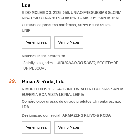
Lda
R DO MOLEIRO 3, 2125-056
,
UNIAO FREGUESIAS GLORIA
RIBATEJO GRANHO SALVATERRA MAGOS
,
SANTAREM
Culturas de produtos hortícolas, raízes e tubérculos
UNIP
Ver empresa
Ver no Mapa
Matches in the search for:
Activity categories: ...
MOUCHÃO DO RUIVO,
SOCIEDADE
UNIPESSOAL
...
Ruivo & Roda, Lda
R MORTÓRIOS 132, 2420-360
,
UNIAO FREGUESIAS SANTA
EUFEMIA BOA VISTA LEIRIA
,
LEIRIA
Comércio por grosso de outros produtos alimentares, n.e.
LDA
Designação comercial: ARMAZENS RUIVO & RODA
Ver empresa
Ver no Mapa