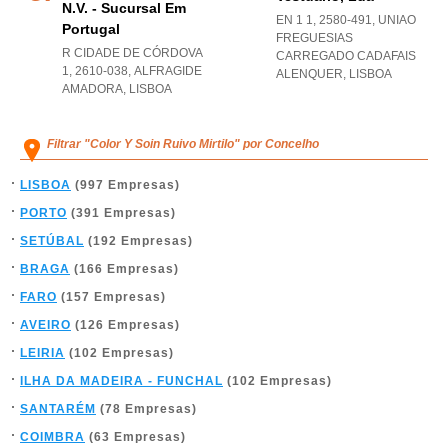
N.v. - Sucursal Em
EN 1 1, 2580-491
,
UNIAO
Portugal
FREGUESIAS
R CIDADE DE CÓRDOVA
CARREGADO CADAFAIS
1, 2610-038
,
ALFRAGIDE
ALENQUER
,
LISBOA
AMADORA
,
LISBOA
Filtrar "Color Y Soin Ruivo Mirtilo" por Concelho
LISBOA
(997 Empresas)
PORTO
(391 Empresas)
SETÚBAL
(192 Empresas)
BRAGA
(166 Empresas)
FARO
(157 Empresas)
AVEIRO
(126 Empresas)
LEIRIA
(102 Empresas)
ILHA DA MADEIRA - FUNCHAL
(102 Empresas)
SANTARÉM
(78 Empresas)
COIMBRA
(63 Empresas)