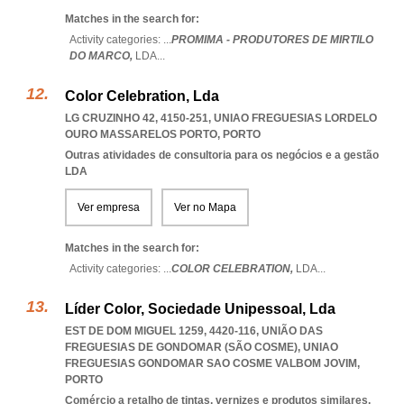
Matches in the search for:
Activity categories: ...
PROMIMA - PRODUTORES DE MIRTILO
DO MARCO,
LDA
...
Color Celebration, Lda
LG CRUZINHO 42, 4150-251
,
UNIAO FREGUESIAS LORDELO
OURO MASSARELOS PORTO
,
PORTO
Outras atividades de consultoria para os negócios e a gestão
LDA
Ver empresa
Ver no Mapa
Matches in the search for:
Activity categories: ...
COLOR CELEBRATION,
LDA
...
Líder Color, Sociedade Unipessoal, Lda
EST DE DOM MIGUEL 1259, 4420-116, UNIÃO DAS
FREGUESIAS DE GONDOMAR (SÃO COSME)
,
UNIAO
FREGUESIAS GONDOMAR SAO COSME VALBOM JOVIM
,
PORTO
Comércio a retalho de tintas, vernizes e produtos similares,