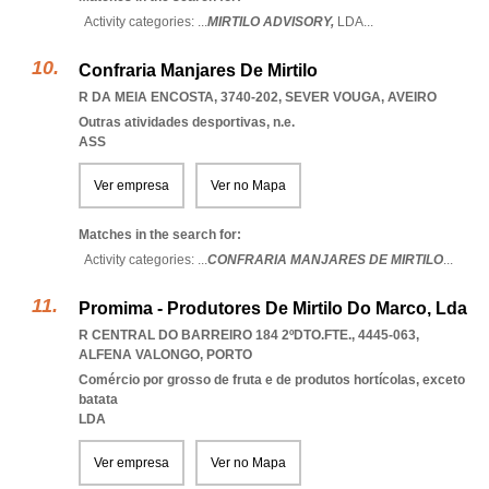
Activity categories: ...
MIRTILO ADVISORY,
LDA
...
Confraria Manjares De Mirtilo
R DA MEIA ENCOSTA, 3740-202
,
SEVER VOUGA
,
AVEIRO
Outras atividades desportivas, n.e.
ASS
Ver empresa
Ver no Mapa
Matches in the search for:
Activity categories: ...
CONFRARIA MANJARES DE MIRTILO
...
Promima - Produtores De Mirtilo Do Marco, Lda
R CENTRAL DO BARREIRO 184 2ºDTO.FTE., 4445-063
,
ALFENA VALONGO
,
PORTO
Comércio por grosso de fruta e de produtos hortícolas, exceto
batata
LDA
Ver empresa
Ver no Mapa