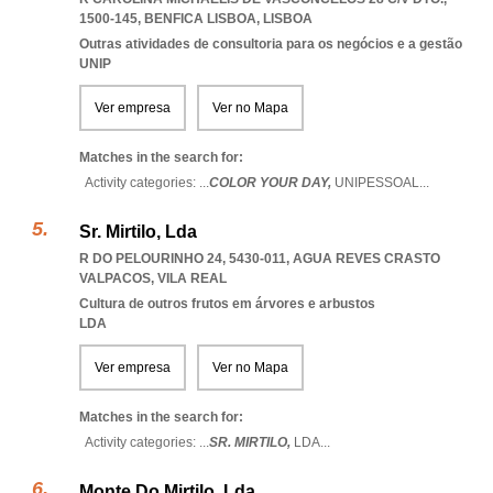
1500-145
,
BENFICA LISBOA
,
LISBOA
Outras atividades de consultoria para os negócios e a gestão
UNIP
Ver empresa
Ver no Mapa
Matches in the search for:
Activity categories: ...
COLOR YOUR DAY,
UNIPESSOAL
...
Sr. Mirtilo, Lda
R DO PELOURINHO 24, 5430-011
,
AGUA REVES CRASTO
VALPACOS
,
VILA REAL
Cultura de outros frutos em árvores e arbustos
LDA
Ver empresa
Ver no Mapa
Matches in the search for:
Activity categories: ...
SR. MIRTILO,
LDA
...
Monte Do Mirtilo, Lda