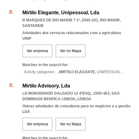
Mirtilo Elegante, Unipessoal, Lda
R MARQUES DE RIO MAIOR 7 1º, 2040-201
,
RIO MAIOR
,
SANTAREM
Atividades dos serviços relacionados com a agricultura
UNIP
Ver empresa
Ver no Mapa
Matches in the search for:
Activity categories: ...
MIRTILO ELEGANTE,
UNIPESSOAL
...
Mirtilo Advisory, Lda
LG MONSENHOR DALGADO 12 4ºESQ., 1500-463
,
SAO
DOMINGOS BENFICA LISBOA
,
LISBOA
Outras atividades de consultoria para os negócios e a gestão
LDA
Ver empresa
Ver no Mapa
Matches in the search for: