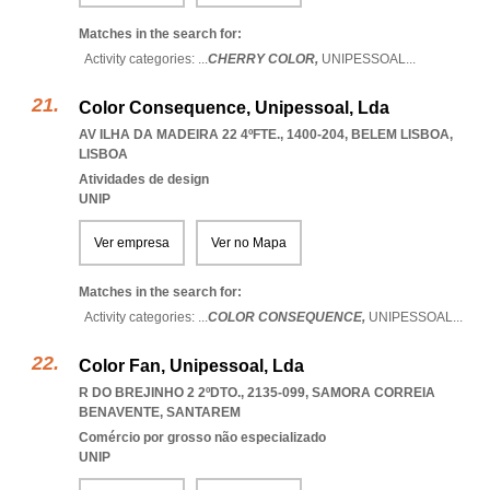
Matches in the search for:
Activity categories: ...
CHERRY COLOR,
UNIPESSOAL
...
Color Consequence, Unipessoal, Lda
AV ILHA DA MADEIRA 22 4ºFTE., 1400-204
,
BELEM LISBOA
,
LISBOA
Atividades de design
UNIP
Ver empresa
Ver no Mapa
Matches in the search for:
Activity categories: ...
COLOR CONSEQUENCE,
UNIPESSOAL
...
Color Fan, Unipessoal, Lda
R DO BREJINHO 2 2ºDTO., 2135-099
,
SAMORA CORREIA
BENAVENTE
,
SANTAREM
Comércio por grosso não especializado
UNIP