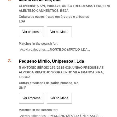
OLIVEIRINHA S/N, 7900-676
,
UNIAO FREGUESIAS FERREIRA
ALENTEJO CANHESTROS
,
BEJA
Cultura de outros frutos em árvores e arbustos
LDA
Ver empresa
Ver no Mapa
Matches in the search for:
Activity categories: ...
MONTE DO MIRTILO,
LDA
...
Pequeno Mirtilo, Unipessoal, Lda
R ANTÓNIO SÉRGIO 176, 2615-039
,
UNIAO FREGUESIAS
ALVERCA RIBATEJO SOBRALINHO VILA FRANCA XIRA
,
LISBOA
Outras atividades de saúde humana, n.e.
UNIP
Ver empresa
Ver no Mapa
Matches in the search for:
Activity categories: ...
PEQUENO MIRTILO,
UNIPESSOAL
...