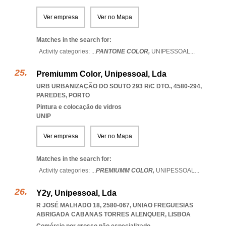
Ver empresa
Ver no Mapa
Matches in the search for:
Activity categories: ...
PANTONE COLOR,
UNIPESSOAL
...
Premiumm Color, Unipessoal, Lda
URB URBANIZAÇÃO DO SOUTO 293 R/C DTO., 4580-294
,
PAREDES
,
PORTO
Pintura e colocação de vidros
UNIP
Ver empresa
Ver no Mapa
Matches in the search for:
Activity categories: ...
PREMIUMM COLOR,
UNIPESSOAL
...
Y2y, Unipessoal, Lda
R JOSÉ MALHADO 18, 2580-067
,
UNIAO FREGUESIAS
ABRIGADA CABANAS TORRES ALENQUER
,
LISBOA