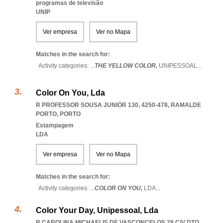
programas de televisão
UNIP
Ver empresa
Ver no Mapa
Matches in the search for:
Activity categories: ...
THE YELLOW COLOR,
UNIPESSOAL
...
Color On You, Lda
R PROFESSOR SOUSA JUNIÓR 130, 4250-478
,
RAMALDE
PORTO
,
PORTO
Estampagem
LDA
Ver empresa
Ver no Mapa
Matches in the search for:
Activity categories: ...
COLOR ON YOU,
LDA
...
Color Your Day, Unipessoal, Lda
R CAROLINA MICHAELIS DE VASCONCELOS 28 C/V DTO.,