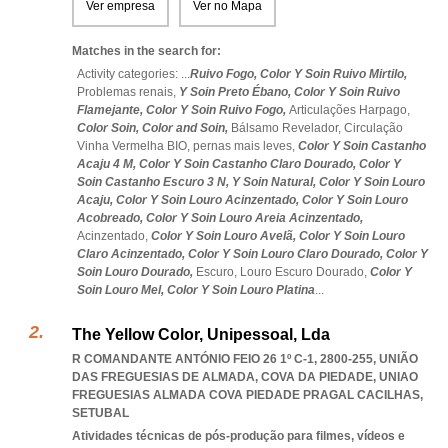
Ver empresa
Ver no Mapa
Matches in the search for:
Activity categories: ...
Ruivo Fogo,
Color Y Soin Ruivo Mirtilo,
Problemas renais,
Y Soin Preto Ébano,
Color Y Soin Ruivo
Flamejante,
Color Y Soin Ruivo Fogo,
Articulações Harpago,
Color Soin,
Color and Soin,
Bálsamo Revelador,
Circulação
Vinha Vermelha BIO,
pernas mais leves,
Color Y Soin Castanho
Acaju 4 M,
Color Y Soin Castanho Claro Dourado,
Color Y
Soin Castanho Escuro 3 N,
Y Soin Natural,
Color Y Soin Louro
Acaju,
Color Y Soin Louro Acinzentado,
Color Y Soin Louro
Acobreado,
Color Y Soin Louro Areia Acinzentado,
Acinzentado,
Color Y Soin Louro Avelã,
Color Y Soin Louro
Claro Acinzentado,
Color Y Soin Louro Claro Dourado,
Color Y
Soin Louro Dourado,
Escuro,
Louro Escuro Dourado,
Color Y
Soin Louro Mel,
Color Y Soin Louro Platina
...
The Yellow Color, Unipessoal, Lda
R COMANDANTE ANTÓNIO FEIO 26 1º C-1, 2800-255, UNIÃO
DAS FREGUESIAS DE ALMADA, COVA DA PIEDADE
,
UNIAO
FREGUESIAS ALMADA COVA PIEDADE PRAGAL CACILHAS
,
SETUBAL
Atividades técnicas de pós-produção para filmes, vídeos e