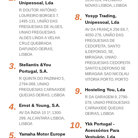
1050-124
,
AVENIDAS
Unipessoal, Lda
NOVAS LISBOA
,
LISBOA
R DOUTOR ANTÓNIO
Yosyp Trading,
LOUREIRO BORGES 7,
1495-131, UNIÃO DAS
Unipessoal, Lda
FREGUESIAS DE ALGES
,
AV DA FRANÇA 256 E6.7,
UNIAO FREGUESIAS
4050-276, UNIÃO DAS
ALGES LINDA A VELHA
FREGUESIAS DE
CRUZ QUEBRADA
CEDOFEITA, SANTO
DAFUNDO OEIRAS
,
ILDEFONSO, SE,
LISBOA
MIRAGAIA
,
UNIAO
FREGUESIAS CEDOFEITA
Stellantis &you
SANTO ILDEFONSO SE
Portugal, S.a.
MIRAGAIA SAO NICOLAU
R QUINTA DO PAIZINHO 5,
VITORIA PORTO
,
PORTO
2794-068
,
UNIAO
Hosteling You, Lda
FREGUESIAS CARNAXIDE
QUEIJAS OEIRAS
,
LISBOA
R DA GARAGEM 9, 2790-
078
,
UNIAO FREGUESIAS
Ernst & Young, S.a.
CARNAXIDE QUEIJAS
AV DA ÍNDIA 10 1º, 1300-
OEIRAS
,
LISBOA
299
,
ALCANTARA LISBOA
,
Ykk Portugal -
LISBOA
Acessórios Para
Yamaha Motor Europe
Vestuário, Lda