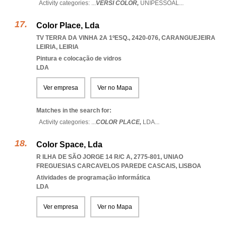
Activity categories: ...
VERSI COLOR,
UNIPESSOAL
...
Color Place, Lda
TV TERRA DA VINHA 2A 1ºESQ., 2420-076
,
CARANGUEJEIRA
LEIRIA
,
LEIRIA
Pintura e colocação de vidros
LDA
Ver empresa
Ver no Mapa
Matches in the search for:
Activity categories: ...
COLOR PLACE,
LDA
...
Color Space, Lda
R ILHA DE SÃO JORGE 14 R/C A, 2775-801
,
UNIAO
FREGUESIAS CARCAVELOS PAREDE CASCAIS
,
LISBOA
Atividades de programação informática
LDA
Ver empresa
Ver no Mapa