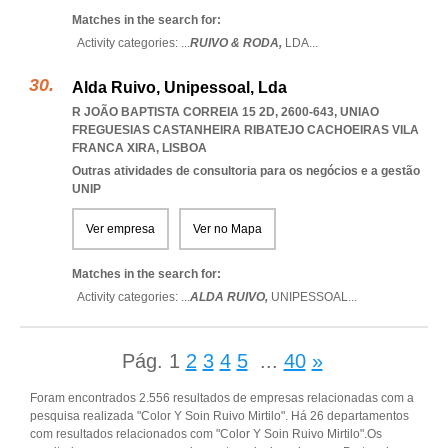
Matches in the search for:
Activity categories: ...
RUIVO & RODA,
LDA
...
Alda Ruivo, Unipessoal, Lda
R JOÃO BAPTISTA CORREIA 15 2D, 2600-643
,
UNIAO
FREGUESIAS CASTANHEIRA RIBATEJO CACHOEIRAS VILA
FRANCA XIRA
,
LISBOA
Outras atividades de consultoria para os negócios e a gestão
UNIP
Ver empresa
Ver no Mapa
Matches in the search for:
Activity categories: ...
ALDA RUIVO,
UNIPESSOAL
...
Pág.
1
2
3
4
5
...
40
»
Foram encontrados 2.556 resultados de empresas relacionadas com a
pesquisa realizada "Color Y Soin Ruivo Mirtilo". Há 26 departamentos
com resultados relacionados com "Color Y Soin Ruivo Mirtilo".Os