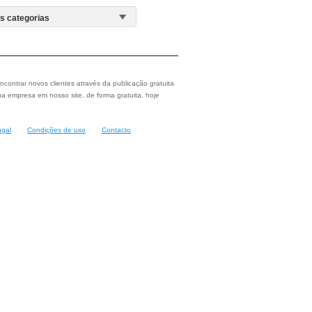
ncontrar novos clientes através da publicação gratuita
a empresa em nosso site, de forma gratuita, hoje
ugal
Condições de uso
Contacto