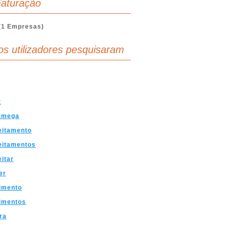
aturação
(1 Empresas)
os utilizadores pesquisaram
t
Tamega
eitamento
eitamentos
itar
er
imento
imentos
ra