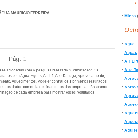
F
E ÁGUA MAURICIO FERREIRA
Micro
Outr
Agua
Aguas
Pág.
1
Air Lif
Alto 
 relacionadas com a pesquisa realizada "Colmatacao". Os
nados com Agua, Aguas, Air Lift, Alto Tamega, Aproveitamento,
Aprov
imento, Aquecimentos. Pode encontrar os 1 primeiros resultados
e outros dados comerciais e financeiros das empresas. Baseamos
Aprov
inação de cada empresa para mostrar esses resultados.
Aprove
Aquec
Aquec
Aquec
Aquife