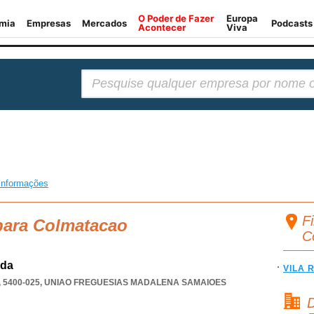
Pesquisar:
informações
F
para Colmatacao
C
Lda
VILA 
 5400-025
,
UNIAO FREGUESIAS MADALENA SAMAIOES
D