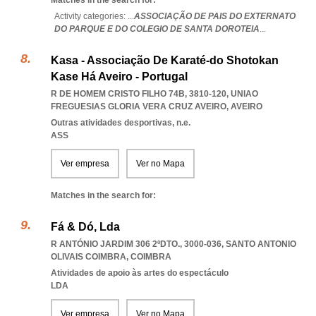
Matches in the search for:
Activity categories: ...
ASSOCIAÇÃO DE PAIS DO EXTERNATO
DO PARQUE E DO COLEGIO DE SANTA DOROTEIA
...
Kasa - Associação De Karaté-do Shotokan
Kase Há Aveiro - Portugal
R DE HOMEM CRISTO FILHO 74B, 3810-120
,
UNIAO
FREGUESIAS GLORIA VERA CRUZ AVEIRO
,
AVEIRO
Outras atividades desportivas, n.e.
ASS
Ver empresa
Ver no Mapa
Matches in the search for:
Fá & Dó, Lda
R ANTÓNIO JARDIM 306 2ºDTO., 3000-036
,
SANTO ANTONIO
OLIVAIS COIMBRA
,
COIMBRA
Atividades de apoio às artes do espectáculo
LDA
Ver empresa
Ver no Mapa