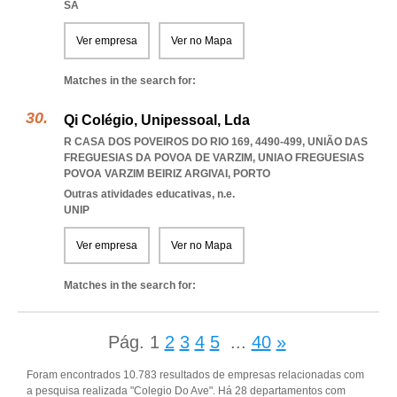
SA
Ver empresa
Ver no Mapa
Matches in the search for:
Qi Colégio, Unipessoal, Lda
R CASA DOS POVEIROS DO RIO 169, 4490-499, UNIÃO DAS
FREGUESIAS DA POVOA DE VARZIM
,
UNIAO FREGUESIAS
POVOA VARZIM BEIRIZ ARGIVAI
,
PORTO
Outras atividades educativas, n.e.
UNIP
Ver empresa
Ver no Mapa
Matches in the search for:
Pág.
1
2
3
4
5
...
40
»
Foram encontrados 10.783 resultados de empresas relacionadas com
a pesquisa realizada "Colegio Do Ave". Há 28 departamentos com