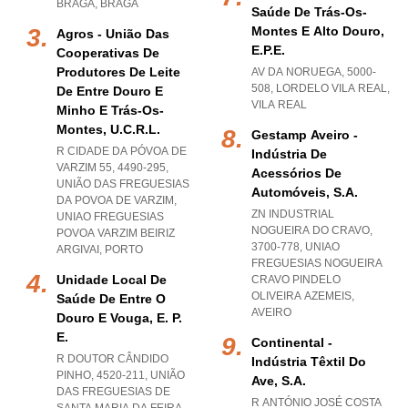
BRAGA
,
BRAGA
Saúde De Trás-Os-
Montes E Alto Douro,
Agros - União Das
E.p.e.
Cooperativas De
Produtores De Leite
AV DA NORUEGA, 5000-
508
,
LORDELO VILA REAL
,
De Entre Douro E
VILA REAL
Minho E Trás-Os-
Montes, U.c.r.l.
Gestamp Aveiro -
R CIDADE DA PÓVOA DE
Indústria De
VARZIM 55, 4490-295,
Acessórios De
UNIÃO DAS FREGUESIAS
Automóveis, S.a.
DA POVOA DE VARZIM
,
ZN INDUSTRIAL
UNIAO FREGUESIAS
NOGUEIRA DO CRAVO,
POVOA VARZIM BEIRIZ
3700-778
,
UNIAO
ARGIVAI
,
PORTO
FREGUESIAS NOGUEIRA
Unidade Local De
CRAVO PINDELO
OLIVEIRA AZEMEIS
,
Saúde De Entre O
AVEIRO
Douro E Vouga, E. P.
E.
Continental -
R DOUTOR CÂNDIDO
Indústria Têxtil Do
PINHO, 4520-211, UNIÃO
Ave, S.a.
DAS FREGUESIAS DE
R ANTÓNIO JOSÉ COSTA