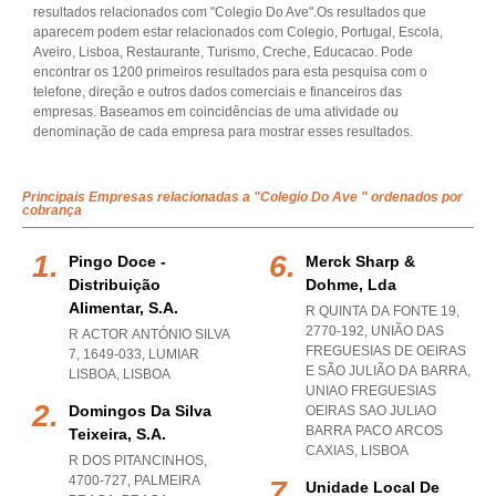
resultados relacionados com "Colegio Do Ave".Os resultados que
aparecem podem estar relacionados com Colegio, Portugal, Escola,
Aveiro, Lisboa, Restaurante, Turismo, Creche, Educacao. Pode
encontrar os 1200 primeiros resultados para esta pesquisa com o
telefone, direção e outros dados comerciais e financeiros das
empresas. Baseamos em coincidências de uma atividade ou
denominação de cada empresa para mostrar esses resultados.
Principais Empresas relacionadas a "Colegio Do Ave " ordenados por
cobrança
Pingo Doce -
Merck Sharp &
Distribuição
Dohme, Lda
Alimentar, S.a.
R QUINTA DA FONTE 19,
2770-192, UNIÃO DAS
R ACTOR ANTÓNIO SILVA
FREGUESIAS DE OEIRAS
7, 1649-033
,
LUMIAR
E SÃO JULIÃO DA BARRA
,
LISBOA
,
LISBOA
UNIAO FREGUESIAS
Domingos Da Silva
OEIRAS SAO JULIAO
BARRA PACO ARCOS
Teixeira, S.a.
CAXIAS
,
LISBOA
R DOS PITANCINHOS,
4700-727
,
PALMEIRA
Unidade Local De