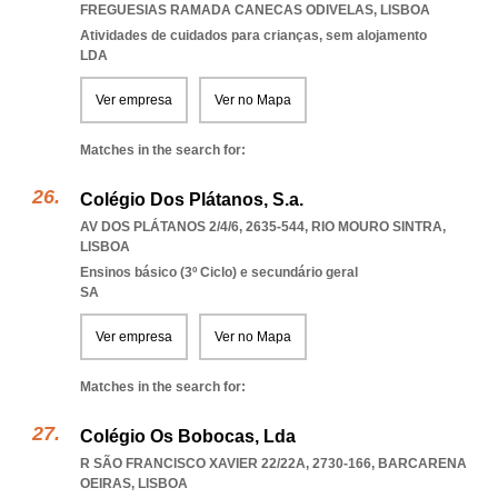
FREGUESIAS RAMADA CANECAS ODIVELAS
,
LISBOA
Atividades de cuidados para crianças, sem alojamento
LDA
Ver empresa
Ver no Mapa
Matches in the search for:
Colégio Dos Plátanos, S.a.
AV DOS PLÁTANOS 2/4/6, 2635-544
,
RIO MOURO SINTRA
,
LISBOA
Ensinos básico (3º Ciclo) e secundário geral
SA
Ver empresa
Ver no Mapa
Matches in the search for:
Colégio Os Bobocas, Lda
R SÃO FRANCISCO XAVIER 22/22A, 2730-166
,
BARCARENA
OEIRAS
,
LISBOA