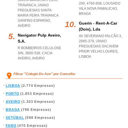
SANTA MARIA DA FEIRA,
200, 4760-608
,
LOUSADO
TRAVANCA
,
UNIAO
VILA NOVA FAMALICAO
,
FREGUESIAS SANTA
BRAGA
MARIA FEIRA TRAVANCA
SANFINS ESPARGO
,
Guerin - Rent-A-Car
AVEIRO
(dois), Lda
Navigator Pulp Aveiro,
AV SEVERIANO FALCÃO 3,
S.a.
2685-379
,
UNIAO
FREGUESIAS SACAVEM
R BOMBEIROS CELULOSE
PRIOR VELHO LOURES
,
S/N, 3800-536
,
CACIA
LISBOA
AVEIRO
,
AVEIRO
Filtrar "Colegio Do Ave" por Concelho
LISBOA
(2.774 Empresas)
PORTO
(1.853 Empresas)
AVEIRO
(1.303 Empresas)
BRAGA
(796 Empresas)
SETÚBAL
(598 Empresas)
FARO
(470 Empresas)