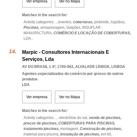
Ver empresa
Ver no Mapa
Matches in the search for:
Activity categories: ...
eventos,
coberturas,
pirámide,
logística,
Piscinas,
armazenagem,
Galpões,
INSUFLAR -
MANUFACTURA,
COMÉRCIO E LOCAÇÃO DE COBERTURAS,
LDA
...
Marpic - Consultores Internacionais E
Serviços, Lda
AV DO BRASIL 1 4º, 1700-062
,
ALVALADE LISBOA
,
LISBOA
Agentes especializados do comércio por grosso de outros
produtos
LDA
Ver empresa
Ver no Mapa
Matches in the search for:
Activity categories: ...
electrólise do sal,
venda de piscinas,
preços de piscinas,
COBERTURAS PARA PISCINAS,
tratamento piscinas,
montagem,
Construção de piscinas,
material para piscina,
instalação de piscinas,
em kit,