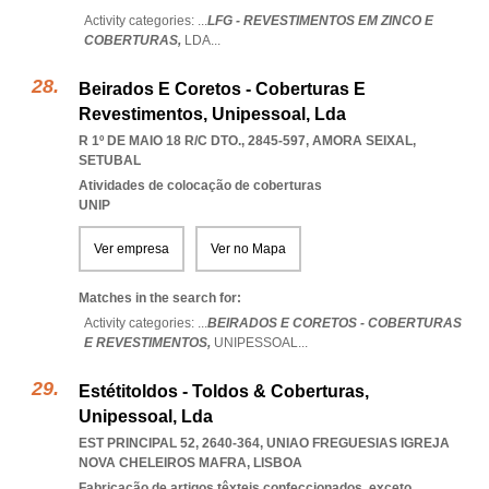
Activity categories: ...
LFG - REVESTIMENTOS EM ZINCO E
COBERTURAS,
LDA
...
Beirados E Coretos - Coberturas E
Revestimentos, Unipessoal, Lda
R 1º DE MAIO 18 R/C DTO., 2845-597
,
AMORA SEIXAL
,
SETUBAL
Atividades de colocação de coberturas
UNIP
Ver empresa
Ver no Mapa
Matches in the search for:
Activity categories: ...
BEIRADOS E CORETOS - COBERTURAS
E REVESTIMENTOS,
UNIPESSOAL
...
Estétitoldos - Toldos & Coberturas,
Unipessoal, Lda
EST PRINCIPAL 52, 2640-364
,
UNIAO FREGUESIAS IGREJA
NOVA CHELEIROS MAFRA
,
LISBOA
Fabricação de artigos têxteis confeccionados, exceto