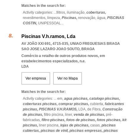
Matches in the search for:
Activity categories: ...
filtros,
iluminação,
coberturas,
revestimentos,
limpeza,
Piscinas,
renovação,
água,
PISCINAS
COSTIN,
UNIPESSOAL
...
Piscinas V.h.ramos, Lda
AV JOÃO XXI 691, 4715-035
,
UNIAO FREGUESIAS BRAGA
SAO JOSE LAZARO JOAO SOUTO
,
BRAGA
Comércio a retalho de outros produtos novos, em
estabelecimentos especializados, n.e.
LDA
Ver empresa
Ver no Mapa
Matches in the search for:
Activity categories: ...
em,
agua piscinas,
catalogo piscinas,
coberturas piscinas,
comprar piscinas,
cubierta,
fabricantes
piscinas,
PISCINAS V.H.RAMOS,
LDA,
de Fibra,
Construção
de piscinas,
filtro piscina,
liner,
venda de piscinas,
pré-
fabricadas,
filtro piscinas,
fotos de piscinas,
fotos piscinas,
kit
piscinas,
liner piscina,
lojas de piscinas,
casas,
piscinas
cubiertas,
piscinas de vinil,
piscinas empresas,
piscinas