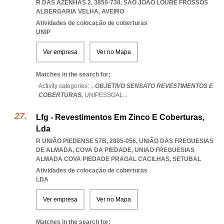
R DAS AZENHAS 2, 3850-738
,
SAO JOAO LOURE FROSSOS
ALBERGARIA VELHA
,
AVEIRO
Atividades de colocação de coberturas
UNIP
Ver empresa
Ver no Mapa
Matches in the search for:
Activity categories: ...
OBJETIVO SENSATO REVESTIMENTOS E
COBERTURAS,
UNIPESSOAL
...
Lfg - Revestimentos Em Zinco E Coberturas,
Lda
R UNIÃO PIEDENSE 57B, 2805-056, UNIÃO DAS FREGUESIAS
DE ALMADA, COVA DA PIEDADE
,
UNIAO FREGUESIAS
ALMADA COVA PIEDADE PRAGAL CACILHAS
,
SETUBAL
Atividades de colocação de coberturas
LDA
Ver empresa
Ver no Mapa
Matches in the search for: