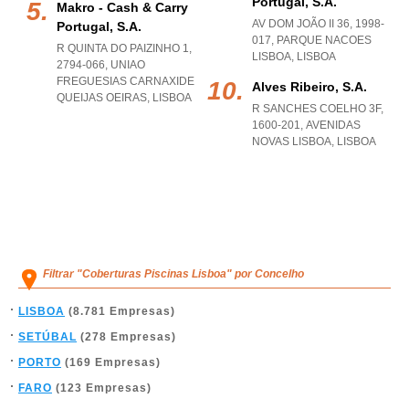
Portugal, S.a.
Makro - Cash & Carry
AV DOM JOÃO II 36, 1998-
Portugal, S.a.
017
,
PARQUE NACOES
R QUINTA DO PAIZINHO 1,
LISBOA
,
LISBOA
2794-066
,
UNIAO
FREGUESIAS CARNAXIDE
Alves Ribeiro, S.a.
QUEIJAS OEIRAS
,
LISBOA
R SANCHES COELHO 3F,
1600-201
,
AVENIDAS
NOVAS LISBOA
,
LISBOA
Filtrar "Coberturas Piscinas Lisboa" por Concelho
LISBOA
(8.781 Empresas)
SETÚBAL
(278 Empresas)
PORTO
(169 Empresas)
FARO
(123 Empresas)