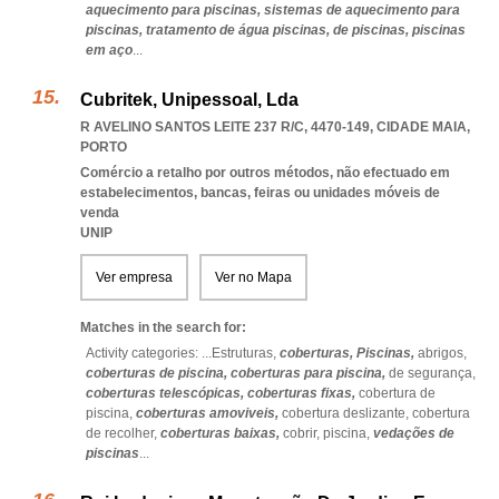
aquecimento para piscinas,
sistemas de aquecimento para
piscinas,
tratamento de água piscinas,
de piscinas,
piscinas
em aço
...
Cubritek, Unipessoal, Lda
R AVELINO SANTOS LEITE 237 R/C, 4470-149
,
CIDADE MAIA
,
PORTO
Comércio a retalho por outros métodos, não efectuado em
estabelecimentos, bancas, feiras ou unidades móveis de
venda
UNIP
Ver empresa
Ver no Mapa
Matches in the search for:
Activity categories: ...
Estruturas,
coberturas,
Piscinas,
abrigos,
coberturas de piscina,
coberturas para piscina,
de segurança,
coberturas telescópicas,
coberturas fixas,
cobertura de
piscina,
coberturas amoviveis,
cobertura deslizante,
cobertura
de recolher,
coberturas baixas,
cobrir,
piscina,
vedações de
piscinas
...