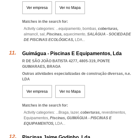
Ver empresa
Ver no Mapa
Matches in the search for:
Activity categories: ...
equipamento,
bombas,
coberturas,
almancil,
sal,
Piscinas,
aquecimento,
SALÁGUA - SOCIEDADE
DE PISCINAS ECOLÓGICAS,
LDA
...
Guimágua - Piscinas E Equipamentos, Lda
R DE SÃO JOÃO BATISTA 4277, 4805-319
,
PONTE
GUIMARAES
,
BRAGA
Outras atividades especializadas de construção diversas, n.e.
LDA
Ver empresa
Ver no Mapa
Matches in the search for:
Activity categories: ...
Braga,
lazer,
coberturas,
revestimentos,
Equipamentos,
Piscinas,
GUIMÁGUA - PISCINAS E
EQUIPAMENTOS,
LDA
...
Piscinas Jaime Godinho, Lda