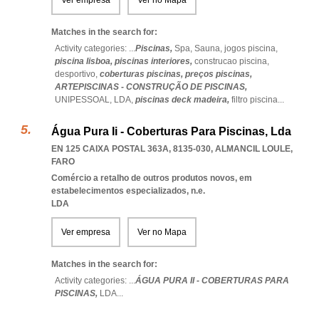
Ver empresa
Ver no Mapa
Matches in the search for:
Activity categories: ...
Piscinas,
Spa,
Sauna,
jogos piscina,
piscina lisboa,
piscinas interiores,
construcao piscina,
desportivo,
coberturas piscinas,
preços piscinas,
ARTEPISCINAS - CONSTRUÇÃO DE PISCINAS,
UNIPESSOAL,
LDA,
piscinas deck madeira,
filtro piscina
...
Água Pura Ii - Coberturas Para Piscinas, Lda
EN 125 CAIXA POSTAL 363A, 8135-030
,
ALMANCIL LOULE
,
FARO
Comércio a retalho de outros produtos novos, em
estabelecimentos especializados, n.e.
LDA
Ver empresa
Ver no Mapa
Matches in the search for:
Activity categories: ...
ÁGUA PURA II - COBERTURAS PARA
PISCINAS,
LDA
...