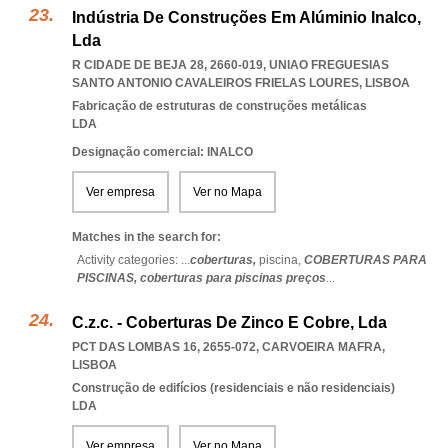
Indústria De Construções Em Alúminio Inalco,
Lda
R CIDADE DE BEJA 28, 2660-019
,
UNIAO FREGUESIAS
SANTO ANTONIO CAVALEIROS FRIELAS LOURES
,
LISBOA
Fabricação de estruturas de construções metálicas
LDA
Designação comercial: INALCO
Ver empresa
Ver no Mapa
Matches in the search for:
Activity categories: ...
coberturas,
piscina,
COBERTURAS PARA
PISCINAS,
coberturas para piscinas preços
...
C.z.c. - Coberturas De Zinco E Cobre, Lda
PCT DAS LOMBAS 16, 2655-072
,
CARVOEIRA MAFRA
,
LISBOA
Construção de edifícios (residenciais e não residenciais)
LDA
Ver empresa
Ver no Mapa