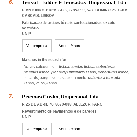
Tensol - Toldos E Tensados, Unipessoal, Lda
R ANTÓNIO GEDEÃO 428, 2785-090
,
SAO DOMINGOS RANA
CASCAIS
,
LISBOA
Fabricação de artigos têxteis confeccionados, exceto
vestuário
UNIP
Ver empresa
Ver no Mapa
Matches in the search for:
Activity categories: ...
lisboa,
tendas lisboa,
coberturas
piscinas lisboa,
placard publicitario lisboa,
coberturas lisboa,
placards,
parques de estacionamento,
cobertura tensada
lisboa,
velas,
lisboa
...
Piscinas Costin, Unipessoal, Lda
R 25 DE ABRIL 70, 8670-088
,
ALJEZUR
,
FARO
Revestimento de pavimentos e de paredes
UNIP
Ver empresa
Ver no Mapa