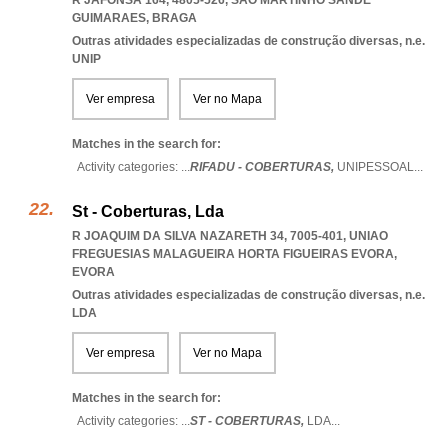
R JAFONSA 164, 4805-526
,
SAO MARTINHO SANDE
GUIMARAES
,
BRAGA
Outras atividades especializadas de construção diversas, n.e.
UNIP
Ver empresa
Ver no Mapa
Matches in the search for:
Activity categories: ...
RIFADU - COBERTURAS,
UNIPESSOAL
...
St - Coberturas, Lda
R JOAQUIM DA SILVA NAZARETH 34, 7005-401
,
UNIAO
FREGUESIAS MALAGUEIRA HORTA FIGUEIRAS EVORA
,
EVORA
Outras atividades especializadas de construção diversas, n.e.
LDA
Ver empresa
Ver no Mapa
Matches in the search for:
Activity categories: ...
ST - COBERTURAS,
LDA
...