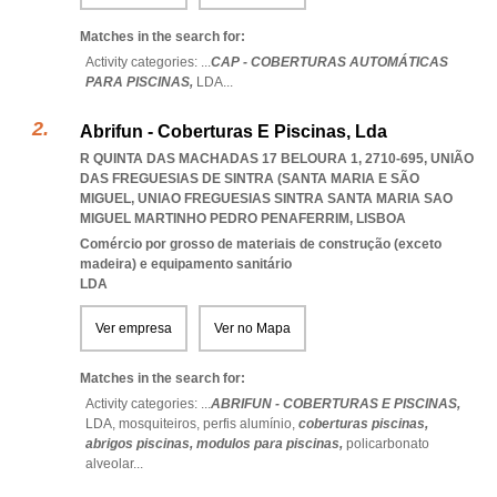
Matches in the search for:
Activity categories: ...
CAP - COBERTURAS AUTOMÁTICAS
PARA PISCINAS,
LDA
...
Abrifun - Coberturas E Piscinas, Lda
R QUINTA DAS MACHADAS 17 BELOURA 1, 2710-695, UNIÃO
DAS FREGUESIAS DE SINTRA (SANTA MARIA E SÃO
MIGUEL
,
UNIAO FREGUESIAS SINTRA SANTA MARIA SAO
MIGUEL MARTINHO PEDRO PENAFERRIM
,
LISBOA
Comércio por grosso de materiais de construção (exceto
madeira) e equipamento sanitário
LDA
Ver empresa
Ver no Mapa
Matches in the search for:
Activity categories: ...
ABRIFUN - COBERTURAS E PISCINAS,
LDA,
mosquiteiros,
perfis alumínio,
coberturas piscinas,
abrigos piscinas,
modulos para piscinas,
policarbonato
alveolar
...