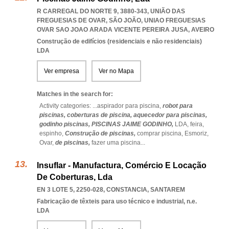
R CARREGAL DO NORTE 9, 3880-343, UNIÃO DAS
FREGUESIAS DE OVAR, SÃO JOÃO
,
UNIAO FREGUESIAS
OVAR SAO JOAO ARADA VICENTE PEREIRA JUSA
,
AVEIRO
Construção de edifícios (residenciais e não residenciais)
LDA
Ver empresa
Ver no Mapa
Matches in the search for:
Activity categories: ...
aspirador para piscina,
robot para
piscinas,
coberturas de piscina,
aquecedor para piscinas,
godinho piscinas,
PISCINAS JAIME GODINHO,
LDA,
feira,
espinho,
Construção de piscinas,
comprar piscina,
Esmoriz,
Ovar,
de piscinas,
fazer uma piscina
...
Insuflar - Manufactura, Comércio E Locação
De Coberturas, Lda
EN 3 LOTE 5, 2250-028
,
CONSTANCIA
,
SANTAREM
Fabricação de têxteis para uso técnico e industrial, n.e.
LDA