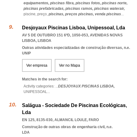
equipamentos,
piscinas fibra,
piscinas fotos,
piscinas norte,
piscinas prefabricadas,
piscinas ramos,
piscinas waterair,
piscine,
preço,
piscinas,
preços piscinas,
venda piscinas
...
Desjoyaux Piscinas Lisboa, Unipessoal, Lda
AV 5 DE OUTUBRO 151 6ºD, 1050-053
,
AVENIDAS NOVAS
LISBOA
,
LISBOA
Outras atividades especializadas de construção diversas, n.e.
UNIP
Ver empresa
Ver no Mapa
Matches in the search for:
Activity categories: ...
DESJOYAUX PISCINAS LISBOA,
UNIPESSOAL
...
Salágua - Sociedade De Piscinas Ecológicas,
Lda
EN 125, 8135-030
,
ALMANCIL LOULE
,
FARO
Construção de outras obras de engenharia civil, n.e.
LDA