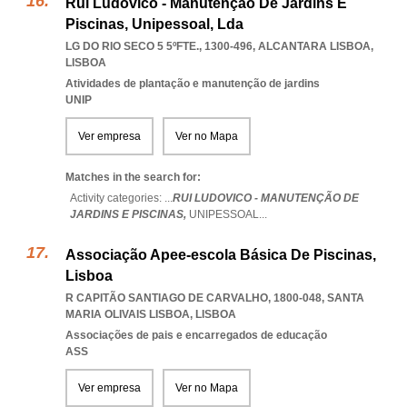
Rui Ludovico - Manutenção De Jardins E
Piscinas, Unipessoal, Lda
LG DO RIO SECO 5 5ºFTE., 1300-496
,
ALCANTARA LISBOA
,
LISBOA
Atividades de plantação e manutenção de jardins
UNIP
Ver empresa
Ver no Mapa
Matches in the search for:
Activity categories: ...
RUI LUDOVICO - MANUTENÇÃO DE
JARDINS E PISCINAS,
UNIPESSOAL
...
Associação Apee-escola Básica De Piscinas,
Lisboa
R CAPITÃO SANTIAGO DE CARVALHO, 1800-048
,
SANTA
MARIA OLIVAIS LISBOA
,
LISBOA
Associações de pais e encarregados de educação
ASS
Ver empresa
Ver no Mapa