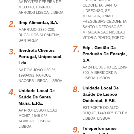
FREGUESIAS DE
AV FONTES PEREIRA DE
CEDOFEITA, SANTO
MELO 40, 1069-300
,
ILDEFONSO, SE,
ARROIOS LISBOA
,
LISBOA
MIRAGAIA
,
UNIAO
FREGUESIAS CEDOFEITA
Itmp Alimentar, S.a.
SANTO ILDEFONSO SE
MARRUJO, 2380-220
,
MIRAGAIA SAO NICOLAU
BUGALHOS ALCANENA
,
VITORIA PORTO
,
PORTO
SANTAREM
Edp - Gestão Da
Iberdrola Clientes
Produção De Energia,
Portugal, Unipessoal,
S.a.
Lda
AV 24 DE JULHO 12, 1249-
AV DOM JOÃO II 30 3º,
300
,
MISERICORDIA
1990-092
,
PARQUE
LISBOA
,
LISBOA
NACOES LISBOA
,
LISBOA
Unidade Local De
Unidade Local De
Saúde De Lisboa
Saúde De Santa
Ocidental, E.p.e.
Maria, E.p.e.
EST FORTE DO ALTO
AV PROFESSOR EGAS
DUQUE, 1449-005
,
BELEM
MONIZ, 1649-028
,
LISBOA
,
LISBOA
ALVALADE LISBOA
,
LISBOA
Teleperformance