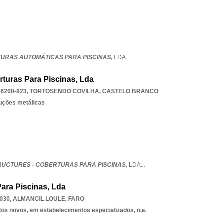
TURAS AUTOMÁTICAS PARA PISCINAS,
LDA
...
rturas Para Piscinas, Lda
6200-823
,
TORTOSENDO COVILHA
,
CASTELO BRANCO
ruções metálicas
UCTURES - COBERTURAS PARA PISCINAS,
LDA
...
Para Piscinas, Lda
-030
,
ALMANCIL LOULE
,
FARO
tos novos, em estabelecimentos especializados, n.e.