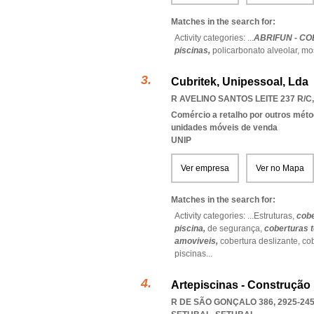
Matches in the search for:
Activity categories: ...
ABRIFUN - CO
piscinas,
policarbonato alveolar,
mos
Cubritek, Unipessoal, Lda
R AVELINO SANTOS LEITE 237 R/C,
Comércio a retalho por outros méto
unidades móveis de venda
UNIP
Ver empresa
Ver no Mapa
Matches in the search for:
Activity categories: ...
Estruturas,
cob
piscina,
de segurança,
coberturas 
amoviveis,
cobertura deslizante,
cob
piscinas
...
Artepiscinas - Construção
R DE SÃO GONÇALO 386, 2925-24