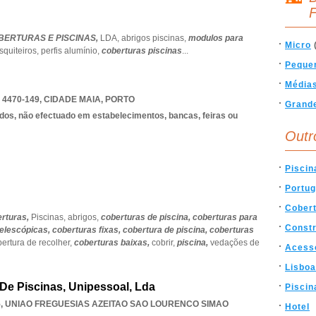
F
BERTURAS E PISCINAS,
LDA,
abrigos piscinas,
modulos para
Micro
quiteiros,
perfis alumínio,
coberturas piscinas
...
Peque
Média
 4470-149
,
CIDADE MAIA
,
PORTO
Grand
dos, não efectuado em estabelecimentos, bancas, feiras ou
Outr
Piscin
Portug
Cober
erturas,
Piscinas,
abrigos,
coberturas de piscina,
coberturas para
Const
telescópicas,
coberturas fixas,
cobertura de piscina,
coberturas
ertura de recolher,
coberturas baixas,
cobrir,
piscina,
vedações de
Acess
Lisboa
 De Piscinas, Unipessoal, Lda
Piscin
5
,
UNIAO FREGUESIAS AZEITAO SAO LOURENCO SIMAO
Hotel