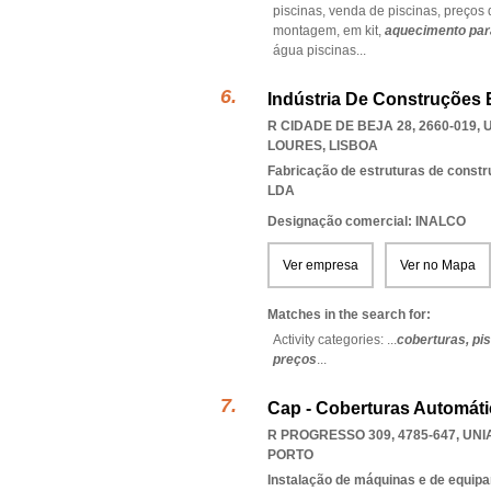
piscinas,
venda de piscinas,
preços 
montagem,
em kit,
aquecimento par
água piscinas
...
Indústria De Construções 
R CIDADE DE BEJA 28, 2660-019
,
LOURES
,
LISBOA
Fabricação de estruturas de const
LDA
Designação comercial: INALCO
Ver empresa
Ver no Mapa
Matches in the search for:
Activity categories: ...
coberturas,
pi
preços
...
Cap - Coberturas Automáti
R PROGRESSO 309, 4785-647
,
UNI
PORTO
Instalação de máquinas e de equipa