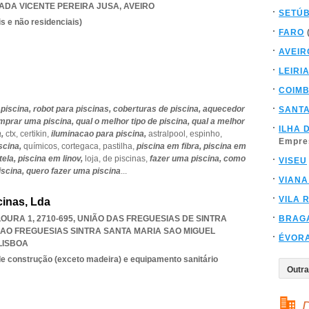
ADA VICENTE PEREIRA JUSA
,
AVEIRO
SETÚ
s e não residenciais)
FARO
AVEIR
LEIRI
COIM
 piscina,
robot para piscinas,
coberturas de piscina,
aquecedor
SANT
mprar uma piscina,
qual o melhor tipo de piscina,
qual a melhor
ILHA 
a,
ctx,
certikin,
iluminacao para piscina,
astralpool,
espinho,
Empre
scina,
químicos,
cortegaca,
pastilha,
piscina em fibra,
piscina em
tela,
piscina em linov,
loja,
de piscinas,
fazer uma piscina,
como
VISEU
iscina,
quero fazer uma piscina
...
VIANA
VILA 
cinas, Lda
URA 1, 2710-695, UNIÃO DAS FREGUESIAS DE SINTRA
BRAG
IAO FREGUESIAS SINTRA SANTA MARIA SAO MIGUEL
ÉVOR
LISBOA
e construção (exceto madeira) e equipamento sanitário
D