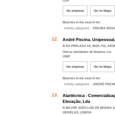
LDA
Ver empresa
Ver no Mapa
Matches in the search for:
Activity categories: ...
PISCINA SEG
André Piscina, Unipessoal
R DA PRELADA 64, 4820-752
,
ARO
Outras atividades de limpeza, n.e.
UNIP
Ver empresa
Ver no Mapa
Matches in the search for:
Activity categories: ...
ANDRÉ PISCI
Alartécnica - Comercializ
Elevação, Lda
R MAJOR JOÃO LUÍS DE MOURA A
ODIVELAS
,
LISBOA