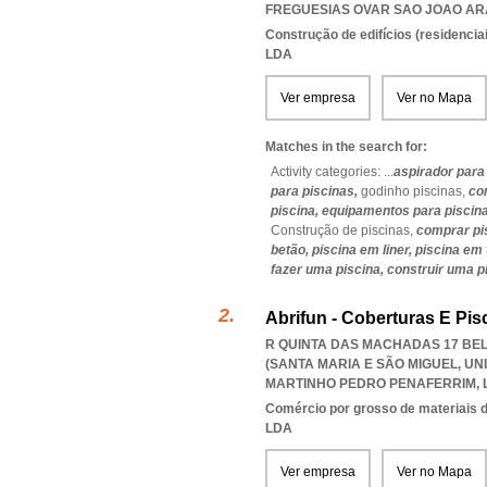
FREGUESIAS OVAR SAO JOAO AR
Construção de edifícios (residenciai
LDA
Ver empresa
Ver no Mapa
Matches in the search for:
Activity categories: ...
aspirador para
para piscinas,
godinho piscinas,
co
piscina,
equipamentos para piscin
Construção de piscinas,
comprar pi
betão,
piscina em liner,
piscina em 
fazer uma piscina,
construir uma p
Abrifun - Coberturas E Pis
R QUINTA DAS MACHADAS 17 BELO
(SANTA MARIA E SÃO MIGUEL
,
UN
MARTINHO PEDRO PENAFERRIM
,
Comércio por grosso de materiais d
LDA
Ver empresa
Ver no Mapa