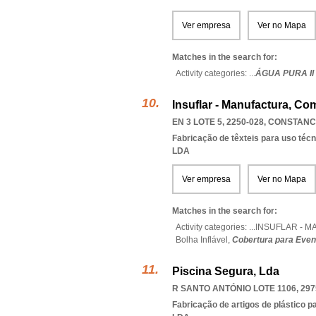
Ver empresa
Ver no Mapa
Matches in the search for:
Activity categories: ...
ÁGUA PURA II
Insuflar - Manufactura, C
EN 3 LOTE 5, 2250-028
,
CONSTANC
Fabricação de têxteis para uso técnic
LDA
Ver empresa
Ver no Mapa
Matches in the search for:
Activity categories: ...
INSUFLAR - 
Bolha Inflável,
Cobertura para Even
Piscina Segura, Lda
R SANTO ANTÓNIO LOTE 1106, 297
Fabricação de artigos de plástico p