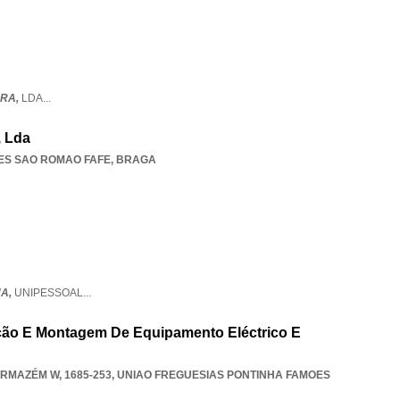
URA,
LDA
...
, Lda
ES SAO ROMAO FAFE
,
BRAGA
NA,
UNIPESSOAL
...
ação E Montagem De Equipamento Eléctrico E
RMAZÉM W, 1685-253
,
UNIAO FREGUESIAS PONTINHA FAMOES