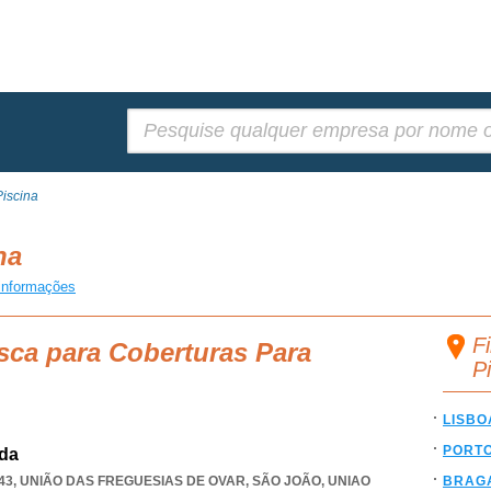
Pesquisar:
Piscina
ina
informações
F
sca para Coberturas Para
P
LISBO
PORT
Lda
43, UNIÃO DAS FREGUESIAS DE OVAR, SÃO JOÃO
,
UNIAO
BRAG