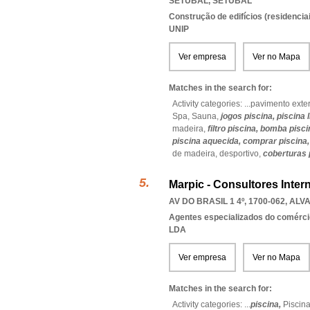
SETUBAL
,
SETUBAL
Construção de edifícios (residenciai
UNIP
Ver empresa
Ver no Mapa
Matches in the search for:
Activity categories: ...
pavimento exter
Spa,
Sauna,
jogos piscina,
piscina 
madeira,
filtro piscina,
bomba pisci
piscina aquecida,
comprar piscina
de madeira,
desportivo,
coberturas 
Marpic - Consultores Inter
AV DO BRASIL 1 4º, 1700-062
,
ALVA
Agentes especializados do comérci
LDA
Ver empresa
Ver no Mapa
Matches in the search for:
Activity categories: ...
piscina,
Piscin