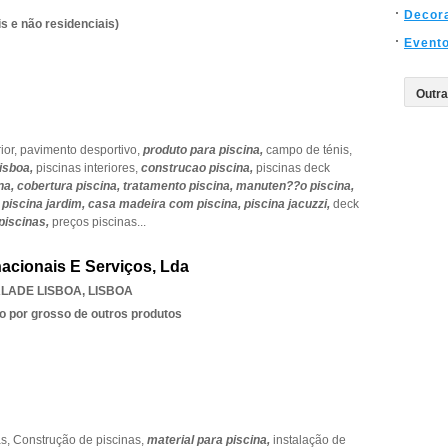
Decor
s e não residenciais)
Event
ior,
pavimento desportivo,
produto para piscina,
campo de ténis,
lisboa,
piscinas interiores,
construcao piscina,
piscinas deck
na,
cobertura piscina,
tratamento piscina,
manuten??o piscina,
,
piscina jardim,
casa madeira com piscina,
piscina jacuzzi,
deck
piscinas,
preços piscinas
...
nacionais E Serviços, Lda
LADE LISBOA
,
LISBOA
o por grosso de outros produtos
as,
Construção de piscinas,
material para piscina,
instalação de