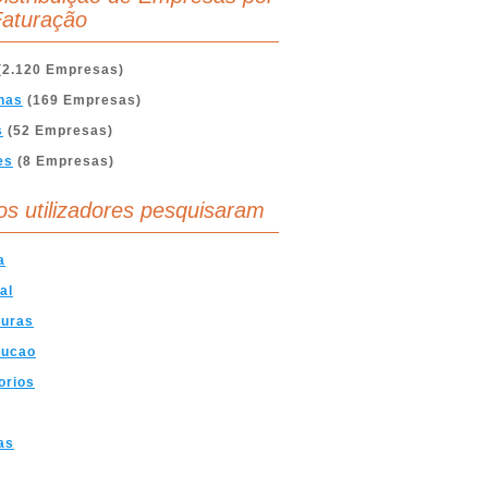
aturação
(2.120 Empresas)
nas
(169 Empresas)
s
(52 Empresas)
es
(8 Empresas)
os utilizadores pesquisaram
a
al
turas
rucao
orios
as