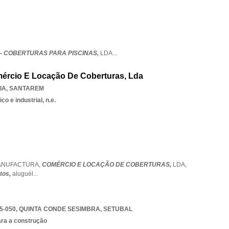
 - COBERTURAS PARA PISCINAS,
LDA
...
omércio E Locação De Coberturas, Lda
IA
,
SANTAREM
o e industrial, n.e.
MANUFACTURA,
COMÉRCIO E LOCAÇÃO DE COBERTURAS,
LDA,
tos,
aluguél
...
5-050
,
QUINTA CONDE SESIMBRA
,
SETUBAL
ara a construção