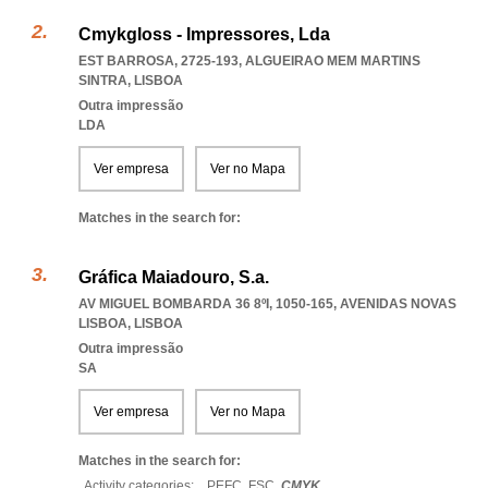
Cmykgloss - Impressores, Lda
EST BARROSA, 2725-193
,
ALGUEIRAO MEM MARTINS
SINTRA
,
LISBOA
Outra impressão
LDA
Ver empresa
Ver no Mapa
Matches in the search for:
Gráfica Maiadouro, S.a.
AV MIGUEL BOMBARDA 36 8ºI, 1050-165
,
AVENIDAS NOVAS
LISBOA
,
LISBOA
Outra impressão
SA
Ver empresa
Ver no Mapa
Matches in the search for:
Activity categories: ...
PEFC,
FSC,
CMYK
...