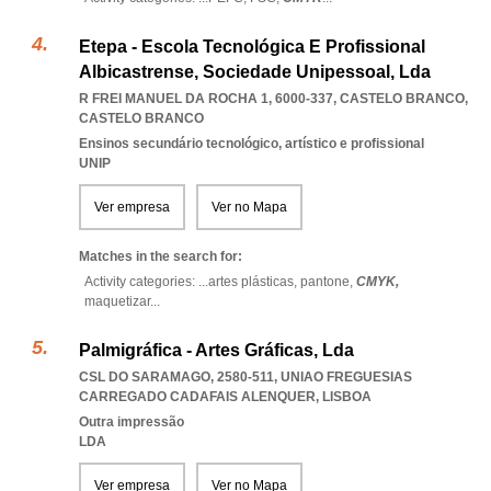
Etepa - Escola Tecnológica E Profissional
Albicastrense, Sociedade Unipessoal, Lda
R FREI MANUEL DA ROCHA 1, 6000-337
,
CASTELO BRANCO
,
CASTELO BRANCO
Ensinos secundário tecnológico, artístico e profissional
UNIP
Ver empresa
Ver no Mapa
Matches in the search for:
Activity categories: ...
artes plásticas,
pantone,
CMYK,
maquetizar
...
Palmigráfica - Artes Gráficas, Lda
CSL DO SARAMAGO, 2580-511
,
UNIAO FREGUESIAS
CARREGADO CADAFAIS ALENQUER
,
LISBOA
Outra impressão
LDA
Ver empresa
Ver no Mapa