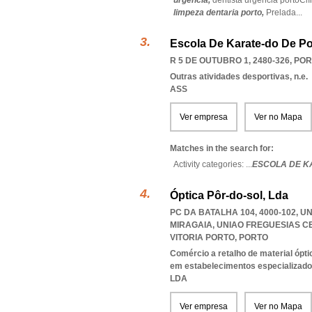
urgência,
dentista urgência portoClí
limpeza dentaria porto,
Prelada
...
Escola De Karate-do De P
R 5 DE OUTUBRO 1, 2480-326
,
POR
Outras atividades desportivas, n.e.
ASS
Ver empresa
Ver no Mapa
Matches in the search for:
Activity categories: ...
ESCOLA DE K
Óptica Pôr-do-sol, Lda
PC DA BATALHA 104, 4000-102, 
MIRAGAIA
,
UNIAO FREGUESIAS C
VITORIA PORTO
,
PORTO
Comércio a retalho de material ópti
em estabelecimentos especializad
LDA
Ver empresa
Ver no Mapa