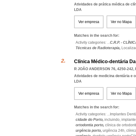
Atividades de prática médica de clí
LDA
Ver empresa
Ver no Mapa
Matches in the search for:
Activity categories: ...
C.R.P. - CLÍ
Técnicas de Radioterapia,
Localiza
Clínica Médico-dentária Da
R JOÃO ANDERSON 76, 4250-242
,
Atividades de medicina dentária e o
LDA
Ver empresa
Ver no Mapa
Matches in the search for:
Activity categories: ...
Implantes Dent
cidade do Porto,
incluindo,
implante
ortodontia porto,
clínica de ortodont
urgência porto,
urgência 24h,
clínic