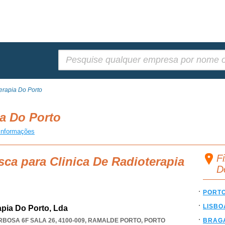
Pesquisar:
erapia Do Porto
ia Do Porto
informações
Fi
sca para Clinica De Radioterapia
D
PORT
LISBO
rapia Do Porto, Lda
BOSA 6F SALA 26, 4100-009
,
RAMALDE PORTO
,
PORTO
BRAG