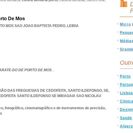
nica dentaria,
clínica dentaria porto,
medica dentista,
cancro oral,
D
F
orto De Mos
Micro
TO MOS SAO JOAO BAPTISTA PEDRO
,
LEIRIA
Peque
Média
Grand
Outr
ARATE-DO DE PORTO DE MOS
...
Porto
Portug
UNIÃO DAS FREGUESIAS DE CEDOFEITA, SANTO ILDEFONSO, SE,
Lisboa
EDOFEITA SANTO ILDEFONSO SE MIRAGAIA SAO NICOLAU
Clinic
co, fotográfico, cinematográfico e de instrumentos de precisão,
Desig
os
Saude
Algar