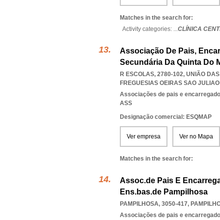
Matches in the search for:
Activity categories: ...
CLÍNICA CEN
Associação De Pais, Enca
Secundária Da Quinta Do 
R ESCOLAS, 2780-102, UNIÃO DA
FREGUESIAS OEIRAS SAO JULIA
Associações de pais e encarregad
ASS
Designação comercial: ESQMAP
Ver empresa
Ver no Mapa
Matches in the search for:
Assoc.de Pais E Encarreg
Ens.bas.de Pampilhosa
PAMPILHOSA, 3050-417
,
PAMPILH
Associações de pais e encarregad