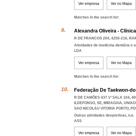
Ver empresa
Ver no Mapa
Matches in the search for:
Alexandra Oliveira - Clínic
R DE FRANCOS 204, 4250-216
,
RA
Atividades de medicina dentária e o
LDA
Ver empresa
Ver no Mapa
Matches in the search for:
Federação De Taekwon-do Tr
R DE CAMÕES 437 1º SALA 104, 4
ILDEFONSO, SE, MIRAGAIA
,
UNIAO
SAO NICOLAU VITORIA PORTO
,
PO
Outras atividades desportivas, n.e.
ASS
Ver empresa
Ver no Mapa