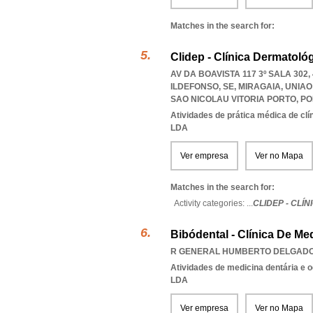
Matches in the search for:
Clidep - Clínica Dermatoló
AV DA BOAVISTA 117 3º SALA 302
ILDEFONSO, SE, MIRAGAIA
,
UNIAO
SAO NICOLAU VITORIA PORTO
,
PO
Atividades de prática médica de clí
LDA
Ver empresa
Ver no Mapa
Matches in the search for:
Activity categories: ...
CLIDEP - CLÍ
Bibódental - Clínica De Me
R GENERAL HUMBERTO DELGADO 
Atividades de medicina dentária e o
LDA
Ver empresa
Ver no Mapa