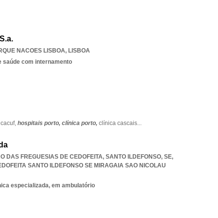
S.a.
RQUE NACOES LISBOA
,
LISBOA
e saúde com internamento
icacuf,
hospitais porto,
clínica porto,
clínica cascais
...
Lda
IÃO DAS FREGUESIAS DE CEDOFEITA, SANTO ILDEFONSO, SE,
EDOFEITA SANTO ILDEFONSO SE MIRAGAIA SAO NICOLAU
nica especializada, em ambulatório