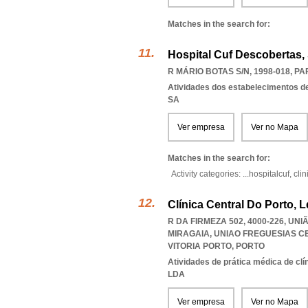
Matches in the search for:
Hospital Cuf Descobertas, 
R MÁRIO BOTAS S/N, 1998-018
,
PA
Atividades dos estabelecimentos d
SA
Ver empresa
Ver no Mapa
Matches in the search for:
Activity categories: ...
hospitalcuf,
clin
Clínica Central Do Porto, 
R DA FIRMEZA 502, 4000-226, UN
MIRAGAIA
,
UNIAO FREGUESIAS C
VITORIA PORTO
,
PORTO
Atividades de prática médica de clí
LDA
Ver empresa
Ver no Mapa