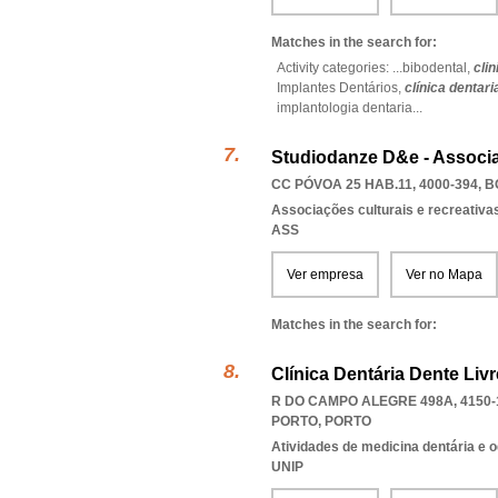
Matches in the search for:
Activity categories: ...
bibodental,
clin
Implantes Dentários,
clínica dentari
implantologia dentaria
...
Studiodanze D&e - Associ
CC PÓVOA 25 HAB.11, 4000-394
,
B
Associações culturais e recreativa
ASS
Ver empresa
Ver no Mapa
Matches in the search for:
Clínica Dentária Dente Liv
R DO CAMPO ALEGRE 498A, 4150-
PORTO
,
PORTO
Atividades de medicina dentária e o
UNIP