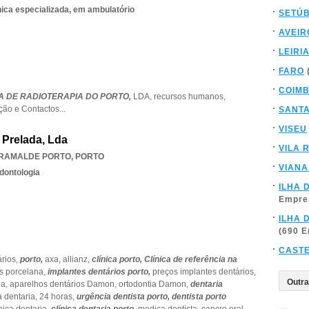
nica especializada, em ambulatório
SETÚ
AVEIR
LEIRI
FARO
COIM
NICA DE RADIOTERAPIA DO PORTO,
LDA,
recursos humanos,
ção e Contactos
...
SANT
VISEU
 Prelada, Lda
VILA 
RAMALDE PORTO
,
PORTO
VIANA
dontologia
ILHA 
Empre
ILHA 
(690 
CAST
ários,
porto,
axa,
allianz,
clínica porto,
Clínica de referência na
s porcelana,
implantes dentários porto,
preços implantes dentários,
ia,
aparelhos dentários Damon,
ortodontia Damon,
dentaria
a dentaria,
24 horas,
urgência dentista porto,
dentista porto