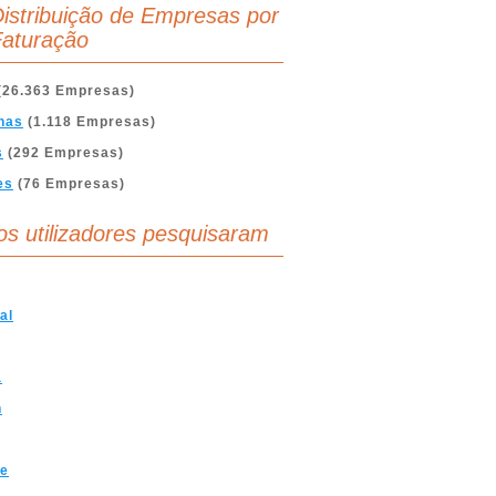
istribuição de Empresas por
aturação
(26.363 Empresas)
nas
(1.118 Empresas)
s
(292 Empresas)
es
(76 Empresas)
os utilizadores pesquisaram
al
a
n
ve