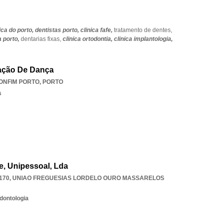
ica do porto,
dentistas porto,
clinica fafe,
tratamento de dentes,
a porto,
dentarias fixas,
clinica ortodontia,
clinica implantologia,
ação De Dança
ONFIM PORTO
,
PORTO
s
re, Unipessoal, Lda
170
,
UNIAO FREGUESIAS LORDELO OURO MASSARELOS
dontologia