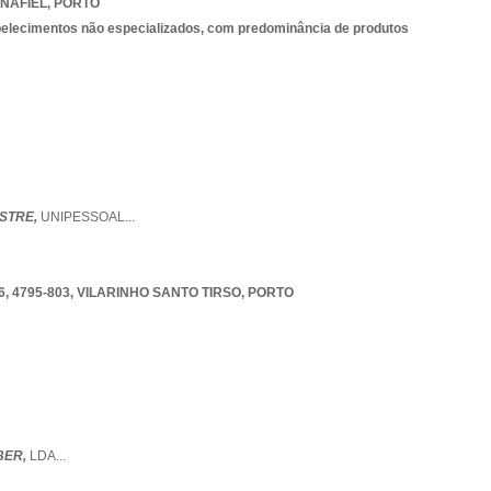
NAFIEL
,
PORTO
belecimentos não especializados, com predominância de produtos
ESTRE,
UNIPESSOAL
...
, 4795-803
,
VILARINHO SANTO TIRSO
,
PORTO
BER,
LDA
...