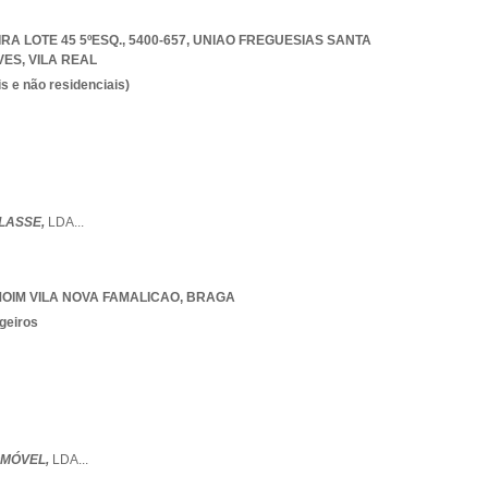
 LOTE 45 5ºESQ., 5400-657
,
UNIAO FREGUESIAS SANTA
VES
,
VILA REAL
s e não residenciais)
CLASSE,
LDA
...
OIM VILA NOVA FAMALICAO
,
BRAGA
geiros
OMÓVEL,
LDA
...