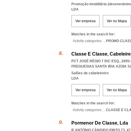
Promoção imobiliária (desenvolvimen
LDA
Ver empresa
Ver no Mapa
Matches in the search for:
Activity categories: ...
PROMO CLAS
Classe E Classe, Cabeleire
PCT JOSÉ RÉGIO 7 R/C ESQ., 269
FREGUESIAS SANTA IRIA AZOIA
Salões de cabeleireiro
LDA
Ver empresa
Ver no Mapa
Matches in the search for:
Activity categories: ...
CLASSE E CL
Pormenor De Classe, Lda
R ANTÓNIO CÂNDIDO PINTO 73, 4