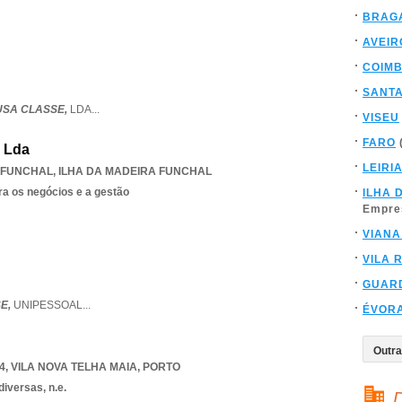
BRAG
AVEIR
COIM
SANT
USA CLASSE,
LDA
...
VISEU
FARO
, Lda
LEIRI
 FUNCHAL
,
ILHA DA MADEIRA FUNCHAL
ra os negócios e a gestão
ILHA 
Empre
VIANA
VILA 
GUAR
E,
UNIPESSOAL
...
ÉVOR
4
,
VILA NOVA TELHA MAIA
,
PORTO
iversas, n.e.
D