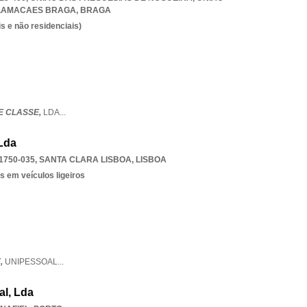
 LAMACAES BRAGA
,
BRAGA
s e não residenciais)
E CLASSE,
LDA
...
 Lda
1750-035
,
SANTA CLARA LISBOA
,
LISBOA
s em veículos ligeiros
,
UNIPESSOAL
...
al, Lda