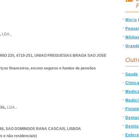
F
Micro
Peque
,
LDA
...
Média
Grand
IO 225, 4710-251
,
UNIAO FREGUESIAS BRAGA SAO JOSE
Outr
rviços financeiros, exceto seguros e fundos de pensões
Saude
Clinic
Medic
Medic
TAL,
LDA
...
Fisiot
Dentar
Dentis
46
,
SAO DOMINGOS RANA CASCAIS
,
LISBOA
Enfer
s e não residenciais)