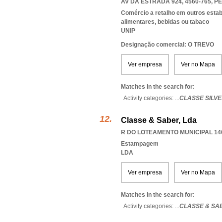
AV DA ESTRADA 924, 4560-765
,
PE
Comércio a retalho em outros esta
alimentares, bebidas ou tabaco
UNIP
Designação comercial: O TREVO
Ver empresa
Ver no Mapa
Matches in the search for:
Activity categories: ...
CLASSE SILV
Classe & Saber, Lda
R DO LOTEAMENTO MUNICIPAL 146
Estampagem
LDA
Ver empresa
Ver no Mapa
Matches in the search for:
Activity categories: ...
CLASSE & SA