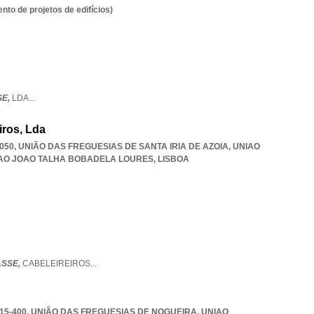
to de projetos de edifícios)
SE,
LDA
...
iros, Lda
5-050, UNIÃO DAS FREGUESIAS DE SANTA IRIA DE AZOIA
,
UNIAO
 SAO JOAO TALHA BOBADELA LOURES
,
LISBOA
ASSE,
CABELEIREIROS
...
715-400, UNIÃO DAS FREGUESIAS DE NOGUEIRA
,
UNIAO