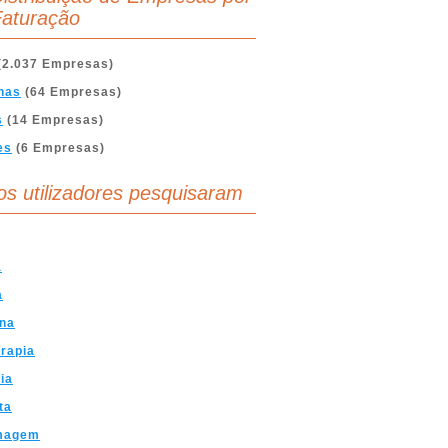
aturação
(2.037 Empresas)
nas
(64 Empresas)
s
(14 Empresas)
es
(6 Empresas)
os utilizadores pesquisaram
a
a
ina
erapia
ia
ta
magem