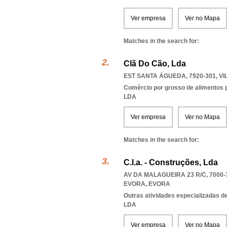
Ver empresa
Ver no Mapa
Matches in the search for:
Clã Do Cão, Lda
EST SANTA ÁGUEDA, 7920-301
,
VI
Comércio por grosso de alimentos 
LDA
Ver empresa
Ver no Mapa
Matches in the search for:
C.l.a. - Construções, Lda
AV DA MALAGUEIRA 23 R/C, 7000-
EVORA
,
EVORA
Outras atividades especializadas de
LDA
Ver empresa
Ver no Mapa