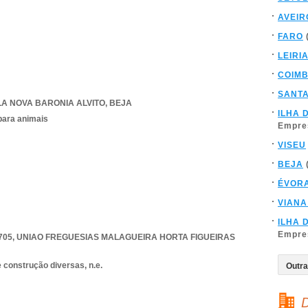
AVEIR
FARO
LEIRI
COIM
SANT
LA NOVA BARONIA ALVITO
,
BEJA
ILHA 
para animais
Empre
VISEU
BEJA
ÉVOR
VIANA
ILHA 
Empre
705
,
UNIAO FREGUESIAS MALAGUEIRA HORTA FIGUEIRAS
 construção diversas, n.e.
D