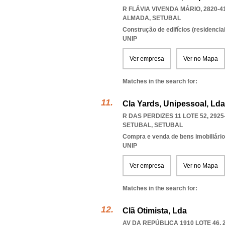
R FLÁVIA VIVENDA MÁRIO, 2820-4
ALMADA
,
SETUBAL
Construção de edifícios (residenciai
UNIP
Ver empresa
Ver no Mapa
Matches in the search for:
Cla Yards, Unipessoal, Lda
R DAS PERDIZES 11 LOTE 52, 2925
SETUBAL
,
SETUBAL
Compra e venda de bens imobiliári
UNIP
Ver empresa
Ver no Mapa
Matches in the search for:
Clã Otimista, Lda
AV DA REPÚBLICA 1910 LOTE 46, 