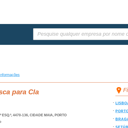
Pesquisar:
informações
F
sca para Cla
LISBO
PORT
ESQ.º, 4470-136
,
CIDADE MAIA
,
PORTO
BRAG
o
SETÚ