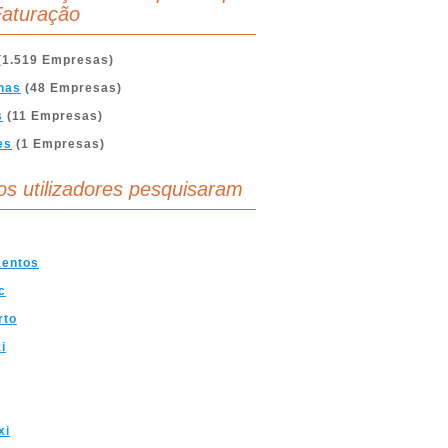
aturação
(1.519 Empresas)
nas
(48 Empresas)
s
(11 Empresas)
es
(1 Empresas)
os utilizadores pesquisaram
entos
c
rto
i
xi