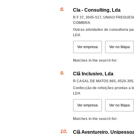
Cla - Consulting, Lda
R F 37, 3045-517
,
UNIAO FREGUESI
COIMBRA
Outras atividades de consultoria pa
LDA
Ver empresa
Ver no Mapa
Matches in the search for:
Clã Inclusivo, Lda
R CASAL DE MATOS 865, 4520-305
Confecção de refeições prontas a l
LDA
Ver empresa
Ver no Mapa
Matches in the search for:
Clã Aventureiro, Unipessoa