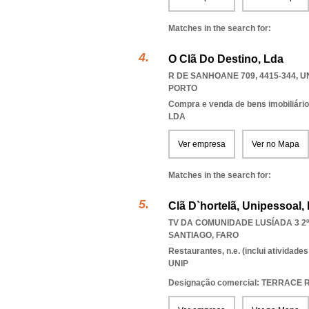
Matches in the search for:
O Clã Do Destino, Lda
R DE SANHOANE 709, 4415-344
,
U
PORTO
Compra e venda de bens imobiliári
LDA
Ver empresa
Ver no Mapa
Matches in the search for:
Clã D`hortelã, Unipessoal,
TV DA COMUNIDADE LUSÍADA 3 2ºE
SANTIAGO
,
FARO
Restaurantes, n.e. (inclui atividad
UNIP
Designação comercial: TERRAC