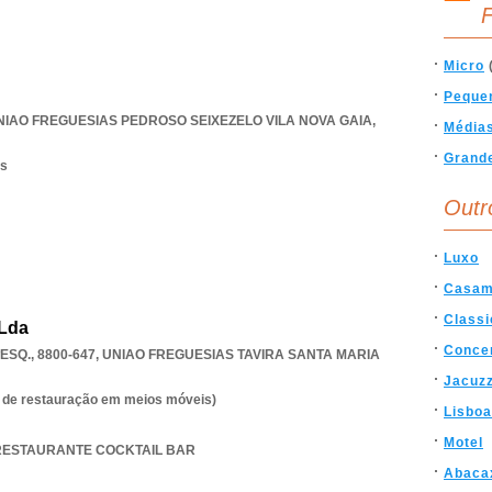
F
Micro
Peque
NIAO FREGUESIAS PEDROSO SEIXEZELO VILA NOVA GAIA
,
Média
Grand
os
Outr
Luxo
Casam
Classi
 Lda
Conce
SQ., 8800-647
,
UNIAO FREGUESIAS TAVIRA SANTA MARIA
Jacuzz
es de restauração em meios móveis)
Lisboa
Motel
E RESTAURANTE COCKTAIL BAR
Abaca