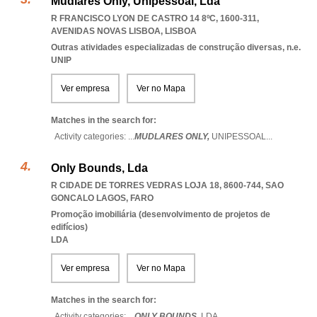
Mudlares Only, Unipessoal, Lda
R FRANCISCO LYON DE CASTRO 14 8ºC, 1600-311
,
AVENIDAS NOVAS LISBOA
,
LISBOA
Outras atividades especializadas de construção diversas, n.e.
UNIP
Ver empresa
Ver no Mapa
Matches in the search for:
Activity categories: ...
MUDLARES ONLY,
UNIPESSOAL
...
Only Bounds, Lda
R CIDADE DE TORRES VEDRAS LOJA 18, 8600-744
,
SAO
GONCALO LAGOS
,
FARO
Promoção imobiliária (desenvolvimento de projetos de
edifícios)
LDA
Ver empresa
Ver no Mapa
Matches in the search for:
Activity categories: ...
ONLY BOUNDS,
LDA
...