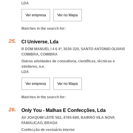
LDA
Ver empresa
Ver no Mapa
Matches in the search for:
Cl Universe, Lda
R DOM MANUEL I 4 6 4º, 3030-320
,
SANTO ANTONIO OLIVAIS
COIMBRA
,
COIMBRA
Outras atividades de consultoria, científicas, técnicas e
similares, n.e.
LDA
Ver empresa
Ver no Mapa
Matches in the search for:
Only You - Malhas E Confecções, Lda
AV JOAQUIM LEITE 562, 4765-689
,
BAIRRO VILA NOVA
FAMALICAO
,
BRAGA
Confecção de vestuário interior