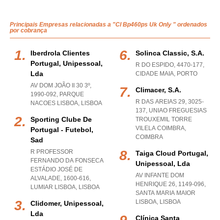
Principais Empresas relacionadas a "Cl Bp460ps Uk Only " ordenados
por cobrança
Iberdrola Clientes
Solinca Classic, S.a.
Portugal, Unipessoal,
R DO ESPIDO, 4470-177
,
Lda
CIDADE MAIA
,
PORTO
AV DOM JOÃO II 30 3º,
Climacer, S.a.
1990-092
,
PARQUE
R DAS AREIAS 29, 3025-
NACOES LISBOA
,
LISBOA
137
,
UNIAO FREGUESIAS
Sporting Clube De
TROUXEMIL TORRE
VILELA COIMBRA
,
Portugal - Futebol,
COIMBRA
Sad
R PROFESSOR
Taiga Cloud Portugal,
FERNANDO DA FONSECA
Unipessoal, Lda
ESTÁDIO JOSÉ DE
AV INFANTE DOM
ALVALADE, 1600-616
,
HENRIQUE 26, 1149-096
,
LUMIAR LISBOA
,
LISBOA
SANTA MARIA MAIOR
LISBOA
,
LISBOA
Clidomer, Unipessoal,
Lda
Clínica Santa