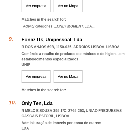
Ver empresa
Ver no Mapa
Matches in the search for:
Activity categories: ...
ONLY MOMENT,
LDA
...
Fonez Uk, Unipessoal, Lda
R DOS ANJOS 69B, 1150-035
,
ARROIOS LISBOA
,
LISBOA
Comércio a retalho de produtos cosméticos e de higiene, em
estabelecimentos especializados
UNIP
Ver empresa
Ver no Mapa
Matches in the search for:
Only Ten, Lda
R MELO E SOUSA 395 1ºC, 2765-253
,
UNIAO FREGUESIAS
CASCAIS ESTORIL
,
LISBOA
Administração de imóveis por conta de outrem
LDA