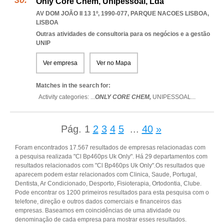
Only Core Chem, Unipessoal, Lda
AV DOM JOÃO II 13 1º, 1990-077
,
PARQUE NACOES LISBOA
,
LISBOA
Outras atividades de consultoria para os negócios e a gestão
UNIP
Ver empresa
Ver no Mapa
Matches in the search for:
Activity categories: ...
ONLY CORE CHEM,
UNIPESSOAL
...
Pág.
1
2
3
4
5
...
40
»
Foram encontrados 17.567 resultados de empresas relacionadas com
a pesquisa realizada "Cl Bp460ps Uk Only". Há 29 departamentos com
resultados relacionados com "Cl Bp460ps Uk Only".Os resultados que
aparecem podem estar relacionados com Clinica, Saude, Portugal,
Dentista, Ar Condicionado, Desporto, Fisioterapia, Ortodontia, Clube.
Pode encontrar os 1200 primeiros resultados para esta pesquisa com o
telefone, direção e outros dados comerciais e financeiros das
empresas. Baseamos em coincidências de uma atividade ou
denominação de cada empresa para mostrar esses resultados.