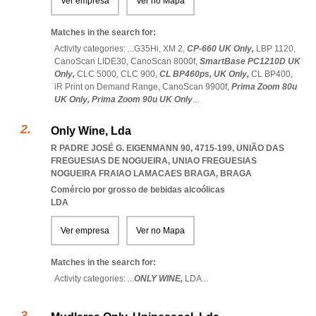
Ver empresa
Ver no Mapa
Matches in the search for:
Activity categories: ...
G35Hi,
XM 2,
CP-660 UK Only,
LBP 1120,
CanoScan LIDE30,
CanoScan 8000f,
SmartBase PC1210D UK
Only,
CLC 5000,
CLC 900,
CL BP460ps,
UK Only,
CL BP400,
iR Print on Demand Range,
CanoScan 9900f,
Prima Zoom 80u
UK Only,
Prima Zoom 90u UK Only
...
Only Wine, Lda
R PADRE JOSÉ G. EIGENMANN 90, 4715-199, UNIÃO DAS
FREGUESIAS DE NOGUEIRA
,
UNIAO FREGUESIAS
NOGUEIRA FRAIAO LAMACAES BRAGA
,
BRAGA
Comércio por grosso de bebidas alcoólicas
LDA
Ver empresa
Ver no Mapa
Matches in the search for:
Activity categories: ...
ONLY WINE,
LDA
...