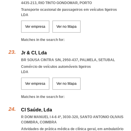
4435-213
,
RIO TINTO GONDOMAR
,
PORTO
Transporte ocasional de passageiros em veículos ligeiros
LDA
Ver empresa
Ver no Mapa
Matches in the search for:
Jr & Cl, Lda
BR SOUSA CINTRA S/N, 2950-437
,
PALMELA
,
SETUBAL
Comércio de veículos automóveis ligeiros
LDA
Ver empresa
Ver no Mapa
Matches in the search for:
Cl Saúde, Lda
R DOM MANUEL I 4-6 4º, 3030-320
,
SANTO ANTONIO OLIVAIS
COIMBRA
,
COIMBRA
Atividades de prática médica de clínica geral, em ambulatório