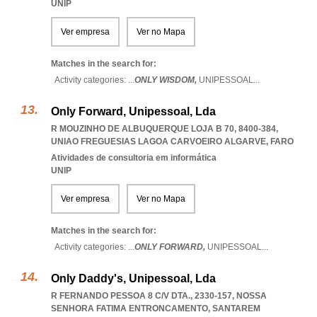
UNIP
Ver empresa
Ver no Mapa
Matches in the search for:
Activity categories: ...
ONLY WISDOM,
UNIPESSOAL
...
Only Forward, Unipessoal, Lda
R MOUZINHO DE ALBUQUERQUE LOJA B 70, 8400-384
,
UNIAO FREGUESIAS LAGOA CARVOEIRO ALGARVE
,
FARO
Atividades de consultoria em informática
UNIP
Ver empresa
Ver no Mapa
Matches in the search for:
Activity categories: ...
ONLY FORWARD,
UNIPESSOAL
...
Only Daddy's, Unipessoal, Lda
R FERNANDO PESSOA 8 C/V DTA., 2330-157
,
NOSSA
SENHORA FATIMA ENTRONCAMENTO
,
SANTAREM