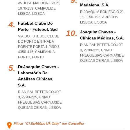
AV JOSÉ MALHOA 16B 2º,
Madalena, S.a.
1070-159
,
CAMPOLIDE
R JOAQUIM BONIFÁCIO 21
LISBOA
,
LISBOA
1º, 1150-195
,
ARROIOS
LISBOA
,
LISBOA
Futebol Clube Do
Porto - Futebol, Sad
Joaquim Chaves -
VIA DO FUTEBOL CLUBE
Clínicas Médicas, S.a.
DO PORTO ENTRADA
R ANÍBAL BETTENCOURT
POENTE PORTA 1 PISO 3,
3, 2790-225
,
UNIAO
4350-415
,
CAMPANHA
FREGUESIAS CARNAXIDE
PORTO
,
PORTO
QUEIJAS OEIRAS
,
LISBOA
Dr.joaquim Chaves -
Laboratório De
Análises Clínicas,
S.a.
R ANÍBAL BETTENCOURT
3, 2790-225
,
UNIAO
FREGUESIAS CARNAXIDE
QUEIJAS OEIRAS
,
LISBOA
Filtrar "Cl Bp460ps Uk Only" por Concelho