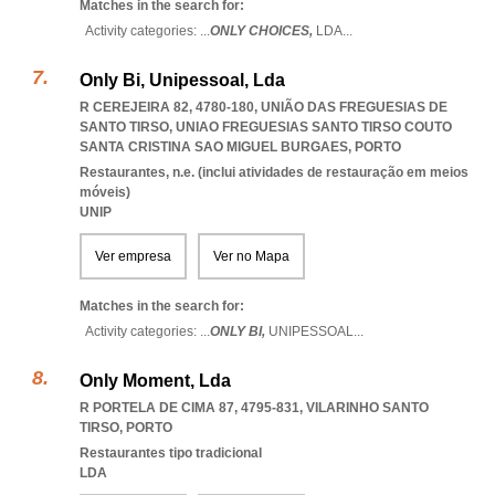
Matches in the search for:
Activity categories: ...
ONLY CHOICES,
LDA
...
Only Bi, Unipessoal, Lda
R CEREJEIRA 82, 4780-180, UNIÃO DAS FREGUESIAS DE
SANTO TIRSO
,
UNIAO FREGUESIAS SANTO TIRSO COUTO
SANTA CRISTINA SAO MIGUEL BURGAES
,
PORTO
Restaurantes, n.e. (inclui atividades de restauração em meios
móveis)
UNIP
Ver empresa
Ver no Mapa
Matches in the search for:
Activity categories: ...
ONLY BI,
UNIPESSOAL
...
Only Moment, Lda
R PORTELA DE CIMA 87, 4795-831
,
VILARINHO SANTO
TIRSO
,
PORTO
Restaurantes tipo tradicional
LDA