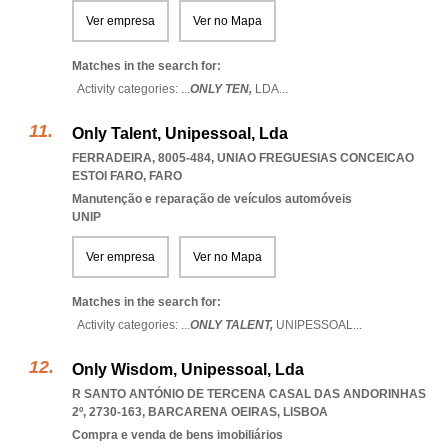
Ver empresa
Ver no Mapa
Matches in the search for:
Activity categories: ...
ONLY TEN,
LDA
...
Only Talent, Unipessoal, Lda
FERRADEIRA, 8005-484
,
UNIAO FREGUESIAS CONCEICAO
ESTOI FARO
,
FARO
Manutenção e reparação de veículos automóveis
UNIP
Ver empresa
Ver no Mapa
Matches in the search for:
Activity categories: ...
ONLY TALENT,
UNIPESSOAL
...
Only Wisdom, Unipessoal, Lda
R SANTO ANTÓNIO DE TERCENA CASAL DAS ANDORINHAS
2º, 2730-163
,
BARCARENA OEIRAS
,
LISBOA
Compra e venda de bens imobiliários