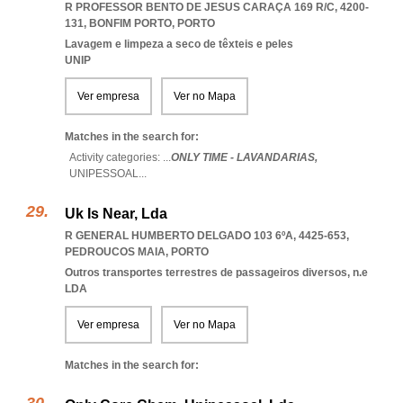
R PROFESSOR BENTO DE JESUS CARAÇA 169 R/C, 4200-
131
,
BONFIM PORTO
,
PORTO
Lavagem e limpeza a seco de têxteis e peles
UNIP
Ver empresa
Ver no Mapa
Matches in the search for:
Activity categories: ...
ONLY TIME - LAVANDARIAS,
UNIPESSOAL
...
Uk Is Near, Lda
R GENERAL HUMBERTO DELGADO 103 6ºA, 4425-653
,
PEDROUCOS MAIA
,
PORTO
Outros transportes terrestres de passageiros diversos, n.e
LDA
Ver empresa
Ver no Mapa
Matches in the search for: