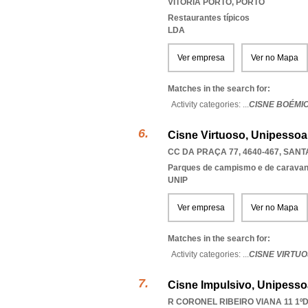
VITORIA PORTO
,
PORTO
Restaurantes típicos
LDA
Ver empresa
Ver no Mapa
Matches in the search for:
Activity categories: ...
CISNE BOÉMI
Cisne Virtuoso, Unipessoa
CC DA PRAÇA 77, 4640-467
,
SANT
Parques de campismo e de carava
UNIP
Ver empresa
Ver no Mapa
Matches in the search for:
Activity categories: ...
CISNE VIRTU
Cisne Impulsivo, Unipesso
R CORONEL RIBEIRO VIANA 11 1ºD