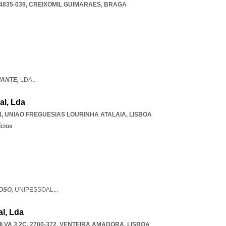
4835-039
,
CREIXOMIL GUIMARAES
,
BRAGA
IANTE,
LDA
...
al, Lda
4
,
UNIAO FREGUESIAS LOURINHA ATALAIA
,
LISBOA
ícios
OSO,
UNIPESSOAL
...
l, Lda
VA 3 2C, 2700-372
,
VENTEIRA AMADORA
,
LISBOA