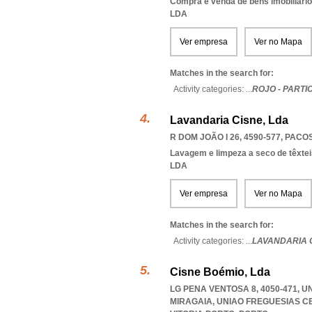
Compra e venda de bens imobiliári
LDA
Ver empresa
Ver no Mapa
Matches in the search for:
Activity categories: ...
ROJO - PARTI
Lavandaria Cisne, Lda
R DOM JOÃO I 26, 4590-577
,
PACOS
Lavagem e limpeza a seco de têxtei
LDA
Ver empresa
Ver no Mapa
Matches in the search for:
Activity categories: ...
LAVANDARIA 
Cisne Boémio, Lda
LG PENA VENTOSA 8, 4050-471, 
MIRAGAIA
,
UNIAO FREGUESIAS C