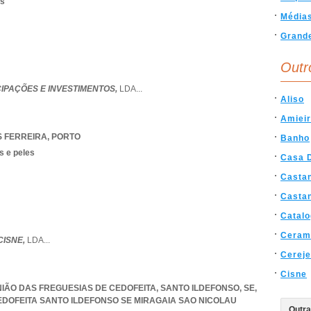
os
Média
Grand
Outr
CIPAÇÕES E INVESTIMENTOS,
LDA
...
Aliso
Amiei
 FERREIRA
,
PORTO
Banho
s e peles
Casa 
Casta
Casta
Catal
Ceram
CISNE,
LDA
...
Cereje
Cisne
UNIÃO DAS FREGUESIAS DE CEDOFEITA, SANTO ILDEFONSO, SE,
EDOFEITA SANTO ILDEFONSO SE MIRAGAIA SAO NICOLAU