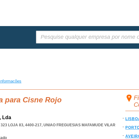
Pesquisar:
informações
Fi
a para Cisne Rojo
C
, Lda
LISBO
23 LOJA 83, 4400-217
,
UNIAO FREGUESIAS MAFAMUDE VILAR
PORT
AVEIR
zado