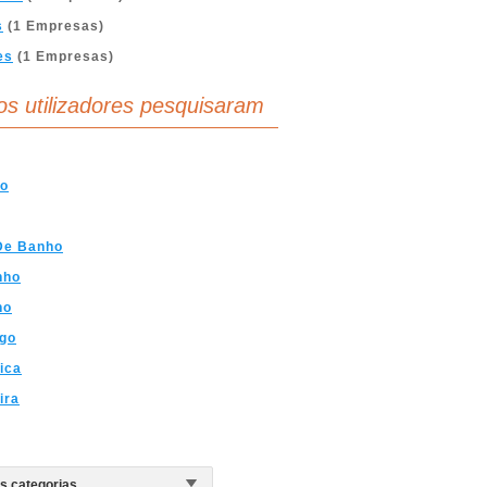
s
(1 Empresas)
es
(1 Empresas)
os utilizadores pesquisaram
ro
De Banho
nho
no
ogo
ica
ira