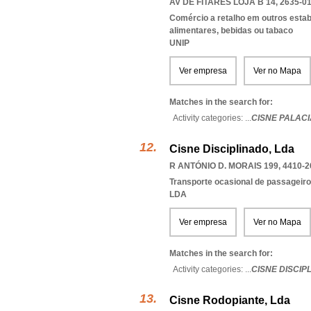
AV DE FITARES LOJA B 14, 2635-0
Comércio a retalho em outros esta
alimentares, bebidas ou tabaco
UNIP
Ver empresa
Ver no Mapa
Matches in the search for:
Activity categories: ...
CISNE PALAC
Cisne Disciplinado, Lda
R ANTÓNIO D. MORAIS 199, 4410-2
Transporte ocasional de passageiro
LDA
Ver empresa
Ver no Mapa
Matches in the search for:
Activity categories: ...
CISNE DISCIP
Cisne Rodopiante, Lda