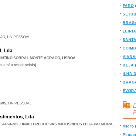
FARO
SETÚ
BRAG
LEIRI
OJO,
UNIPESSOAL
...
SANT
COIM
l, Lda
VIANA
INTINO SOBRAL MONTE AGRACO
,
LISBOA
s e não residenciais)
BEJA
ILHA 
BRAG
ÉVOR
ONS,
UNIPESSOAL
...
D
F
estimentos, Lda
, 4450-289
,
UNIAO FREGUESIAS MATOSINHOS LECA PALMEIRA
,
Micro
Peque