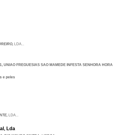
UREIRO,
LDA
...
1
,
UNIAO FREGUESIAS SAO MAMEDE INFESTA SENHORA HORA
s e peles
NTE,
LDA
...
al, Lda