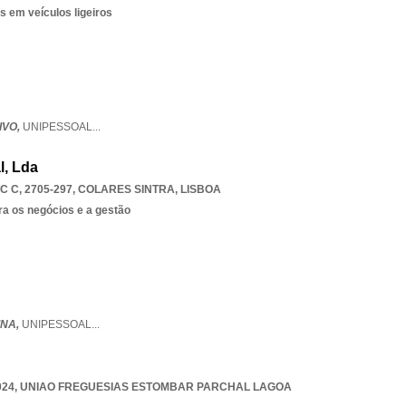
s em veículos ligeiros
IVO,
UNIPESSOAL
...
l, Lda
 C, 2705-297
,
COLARES SINTRA
,
LISBOA
ra os negócios e a gestão
INA,
UNIPESSOAL
...
024
,
UNIAO FREGUESIAS ESTOMBAR PARCHAL LAGOA