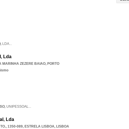
O,
LDA
...
l, Lda
A MARINHA ZEZERE BAIAO
,
PORTO
nismo
OSO,
UNIPESSOAL
...
al, Lda
TO., 1350-089
,
ESTRELA LISBOA
,
LISBOA