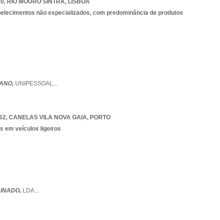
10
,
RIO MOURO SINTRA
,
LISBOA
belecimentos não especializados, com predominância de produtos
IANO,
UNIPESSOAL
...
62
,
CANELAS VILA NOVA GAIA
,
PORTO
s em veículos ligeiros
LINADO,
LDA
...