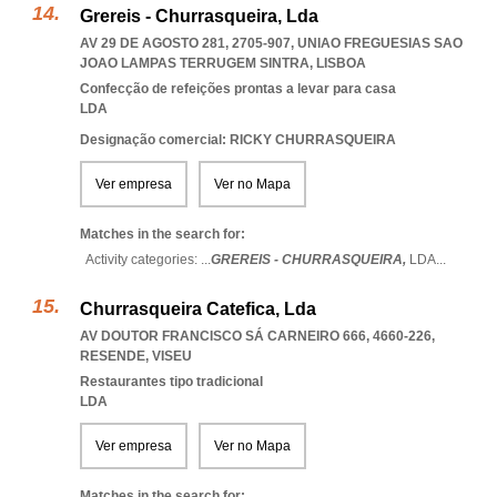
Grereis - Churrasqueira, Lda
AV 29 DE AGOSTO 281, 2705-907
,
UNIAO FREGUESIAS SAO
JOAO LAMPAS TERRUGEM SINTRA
,
LISBOA
Confecção de refeições prontas a levar para casa
LDA
Designação comercial: RICKY CHURRASQUEIRA
Ver empresa
Ver no Mapa
Matches in the search for:
Activity categories: ...
GREREIS - CHURRASQUEIRA,
LDA
...
Churrasqueira Catefica, Lda
AV DOUTOR FRANCISCO SÁ CARNEIRO 666, 4660-226
,
RESENDE
,
VISEU
Restaurantes tipo tradicional
LDA
Ver empresa
Ver no Mapa
Matches in the search for: