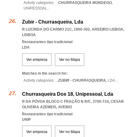
Activity categories: ...
CHURRASQUEIRA MONDEGO,
UNIPESSOAL
...
Zubir - Churrasqueira, Lda
R LUCINDA DO CARMO 21C, 1900-302
,
AREEIRO LISBOA
,
LISBOA
Restaurantes tipo tradicional
LDA
Ver empresa
Ver no Mapa
Matches in the search for:
Activity categories: ...
ZUBIR - CHURRASQUEIRA,
LDA
...
Churrasqueira Dos 18, Unipessoal, Lda
R DA PÓVOA BLOCO C FRAÇÃO N R/C, 3700-724
,
CESAR
OLIVEIRA AZEMEIS
,
AVEIRO
Restaurantes tipo tradicional
UNIP
Ver empresa
Ver no Mapa