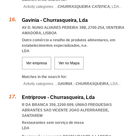
Activity categories: ...
CHURRASQUEIRA CATEFICA,
LDA
...
Gavinia - Churrasqueira, Lda
AV D. NUNO ALVARES PEREIRA 39B, 2700-254
,
VENTEIRA
AMADORA
,
LISBOA
Outro comércio a retalho de produtos alimentares, em
estabelecimentos especializados, n.e.
LDA
Ver empresa
Ver no Mapa
Matches in the search for:
Activity categories: ...
GAVINIA - CHURRASQUEIRA,
LDA
...
Entriprove - Churrasqueira, Lda
R DA BRANCA 359, 2200-009
,
UNIAO FREGUESIAS
ABRANTES SAO VICENTE JOAO ALFERRAREDE
,
SANTAREM
Restaurantes sem serviço de mesa
LDA