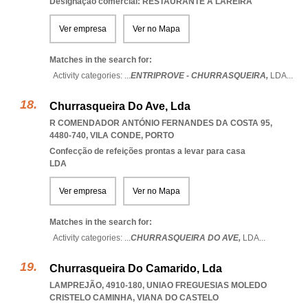
Designação comercial: RESTAURANTE A LAREIRA
Ver empresa
Ver no Mapa
Matches in the search for:
Activity categories: ...
ENTRIPROVE - CHURRASQUEIRA,
LDA
...
Churrasqueira Do Ave, Lda
R COMENDADOR ANTÓNIO FERNANDES DA COSTA 95,
4480-740
,
VILA CONDE
,
PORTO
Confecção de refeições prontas a levar para casa
LDA
Ver empresa
Ver no Mapa
Matches in the search for:
Activity categories: ...
CHURRASQUEIRA DO AVE,
LDA
...
Churrasqueira Do Camarido, Lda
LAMPREJÃO, 4910-180
,
UNIAO FREGUESIAS MOLEDO
CRISTELO CAMINHA
,
VIANA DO CASTELO