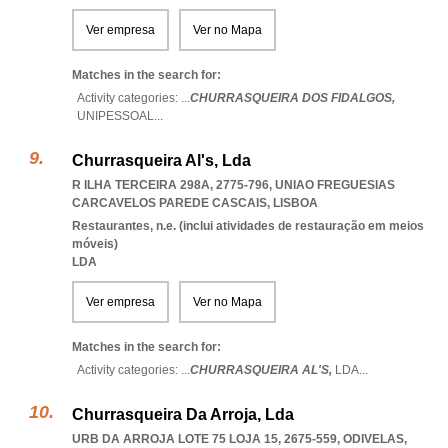
Ver empresa
Ver no Mapa
Matches in the search for:
Activity categories: ...
CHURRASQUEIRA DOS FIDALGOS,
UNIPESSOAL
...
Churrasqueira Al's, Lda
R ILHA TERCEIRA 298A, 2775-796
,
UNIAO FREGUESIAS
CARCAVELOS PAREDE CASCAIS
,
LISBOA
Restaurantes, n.e. (inclui atividades de restauração em meios
móveis)
LDA
Ver empresa
Ver no Mapa
Matches in the search for:
Activity categories: ...
CHURRASQUEIRA AL'S,
LDA
...
Churrasqueira Da Arroja, Lda
URB DA ARROJA LOTE 75 LOJA 15, 2675-559
,
ODIVELAS
,