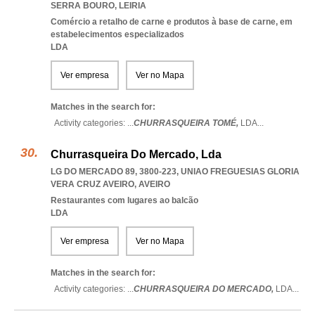
SERRA BOURO
,
LEIRIA
Comércio a retalho de carne e produtos à base de carne, em
estabelecimentos especializados
LDA
Ver empresa
Ver no Mapa
Matches in the search for:
Activity categories: ...
CHURRASQUEIRA TOMÉ,
LDA
...
Churrasqueira Do Mercado, Lda
LG DO MERCADO 89, 3800-223
,
UNIAO FREGUESIAS GLORIA
VERA CRUZ AVEIRO
,
AVEIRO
Restaurantes com lugares ao balcão
LDA
Ver empresa
Ver no Mapa
Matches in the search for:
Activity categories: ...
CHURRASQUEIRA DO MERCADO,
LDA
...