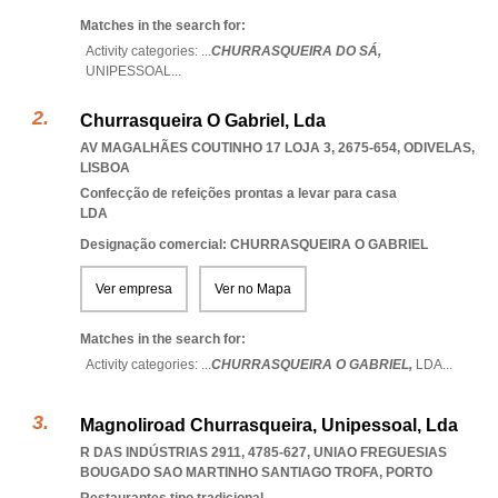
Matches in the search for:
Activity categories: ...
CHURRASQUEIRA DO SÁ,
UNIPESSOAL
...
Churrasqueira O Gabriel, Lda
AV MAGALHÃES COUTINHO 17 LOJA 3, 2675-654
,
ODIVELAS
,
LISBOA
Confecção de refeições prontas a levar para casa
LDA
Designação comercial: CHURRASQUEIRA O GABRIEL
Ver empresa
Ver no Mapa
Matches in the search for:
Activity categories: ...
CHURRASQUEIRA O GABRIEL,
LDA
...
Magnoliroad Churrasqueira, Unipessoal, Lda
R DAS INDÚSTRIAS 2911, 4785-627
,
UNIAO FREGUESIAS
BOUGADO SAO MARTINHO SANTIAGO TROFA
,
PORTO