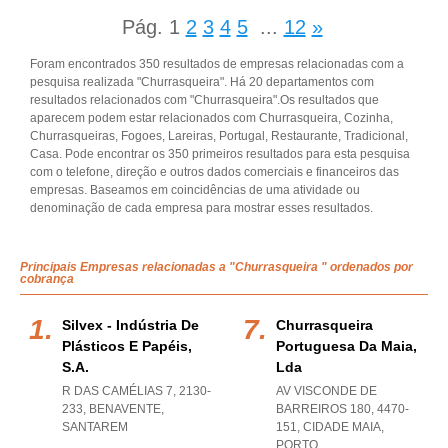
Pág.
1
2
3
4
5
...
12
»
Foram encontrados 350 resultados de empresas relacionadas com a
pesquisa realizada "Churrasqueira". Há 20 departamentos com
resultados relacionados com "Churrasqueira".Os resultados que
aparecem podem estar relacionados com Churrasqueira, Cozinha,
Churrasqueiras, Fogoes, Lareiras, Portugal, Restaurante, Tradicional,
Casa. Pode encontrar os 350 primeiros resultados para esta pesquisa
com o telefone, direção e outros dados comerciais e financeiros das
empresas. Baseamos em coincidências de uma atividade ou
denominação de cada empresa para mostrar esses resultados.
Principais Empresas relacionadas a "Churrasqueira " ordenados por
cobrança
Silvex - Indústria De
Churrasqueira
Plásticos E Papéis,
Portuguesa Da Maia,
S.a.
Lda
R DAS CAMÉLIAS 7, 2130-
AV VISCONDE DE
233
,
BENAVENTE
,
BARREIROS 180, 4470-
SANTAREM
151
,
CIDADE MAIA
,
PORTO