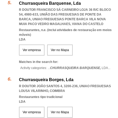
Churrasqueira Barquense, Lda
R DOUTOR FRANCISCO SÁ CARNEIRO LOJA 36 R/C BLOCO
54, 4980-633, UNIÃO DAS FREGUESIAS DE PONTE DA
BARCA
,
UNIAO FREGUESIAS PONTE BARCA VILA NOVA
MUIA PACO VEDRO MAGALHAES
,
VIANA DO CASTELO
Restaurantes, n.e. (inclui atividades de restauração em meios
móveis)
LDA
Ver empresa
Ver no Mapa
Matches in the search for:
Activity categories: ...
CHURRASQUEIRA BARQUENSE,
LDA
...
Churrasqueira Borges, Lda
R DOUTOR JOÃO SANTOS 4, 3200-236
,
UNIAO FREGUESIAS
LOUSA VILARINHO
,
COIMBRA
Restaurantes tipo tradicional
LDA
Ver empresa
Ver no Mapa