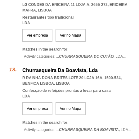
LG CONDES DA ERICEIRA 11 LOJA A, 2655-272
,
ERICEIRA
MAFRA
,
LISBOA
Restaurantes tipo tradicional
LDA
Ver empresa
Ver no Mapa
Matches in the search for:
Activity categories: ...
CHURRASQUEIRA DO CUTÃO,
LDA
...
Churrasqueira Da Boavista, Lda
R RAINHA DONA BRITES LOTE 20 LOJA 16A, 1500-534
,
BENFICA LISBOA
,
LISBOA
Confecção de refeições prontas a levar para casa
LDA
Ver empresa
Ver no Mapa
Matches in the search for:
Activity categories: ...
CHURRASQUEIRA DA BOAVISTA,
LDA
...