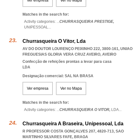
Ver empresa
Ver no Mapa
Matches in the search for:
Activity categories: ...
CHURRASQUEIRA PRESTIGE,
UNIPESSOAL
...
Churrasqueira O Vitor, Lda
AV DO DOUTOR LOURENÇO PEIXINHO 222, 3800-161
,
UNIAO
FREGUESIAS GLORIA VERA CRUZ AVEIRO
,
AVEIRO
Confecção de refeições prontas a levar para casa
LDA
Designação comercial: SAL NA BRASA
Ver empresa
Ver no Mapa
Matches in the search for:
Activity categories: ...
CHURRASQUEIRA O VITOR,
LDA
...
Churrasqueira A Braseira, Unipessoal, Lda
R PROFESSOR COSTA GONÇALVES 207, 4820-713
,
SAO
MARTINHO SILVARES FAFE
,
BRAGA