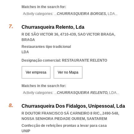
Matches in the search for:
Activity categories: ...
CHURRASQUEIRA BORGES,
LDA
...
Churrasqueira Relento, Lda
R DE SÃO VICTOR 36, 4710-439
,
SAO VICTOR BRAGA
,
BRAGA
Restaurantes tipo tradicional
LDA
Designação comercial: RESTAURANTE RELENTO
Ver empresa
Ver no Mapa
Matches in the search for:
Activity categories: ...
CHURRASQUEIRA RELENTO,
LDA
...
Churrasqueira Dos Fidalgos, Unipessoal, Lda
R DOUTOR FRANCISCO SÁ CARNEIRO 8 R/C., 2490-548
,
NOSSA SENHORA PIEDADE OUREM
,
SANTAREM
Confecção de refeições prontas a levar para casa
UNIP