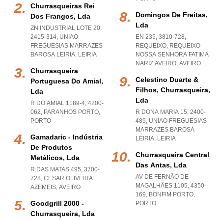
Churrasqueiras Rei
Domingos De Freitas,
Dos Frangos, Lda
Lda
ZN INDUSTRIAL LOTE 20,
2415-314
,
UNIAO
EN 235, 3810-728,
FREGUESIAS MARRAZES
REQUEIXO
,
REQUEIXO
BAROSA LEIRIA
,
LEIRIA
NOSSA SENHORA FATIMA
NARIZ AVEIRO
,
AVEIRO
Churrasqueira
Celestino Duarte &
Portuguesa Do Amial,
Filhos, Churrasqueira,
Lda
Lda
R DO AMIAL 1189-4, 4200-
062
,
PARANHOS PORTO
,
R DONA MARIA 15, 2400-
PORTO
489
,
UNIAO FREGUESIAS
MARRAZES BAROSA
Gamadaric - Indústria
LEIRIA
,
LEIRIA
De Produtos
Churrasqueira Central
Metálicos, Lda
Das Antas, Lda
R DAS MATAS 495, 3700-
AV DE FERNÃO DE
728
,
CESAR OLIVEIRA
MAGALHÃES 1105, 4350-
AZEMEIS
,
AVEIRO
169
,
BONFIM PORTO
,
Goodgrill 2000 -
PORTO
Churrasqueira, Lda