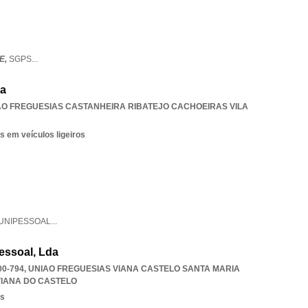
E,
SGPS
...
da
AO FREGUESIAS CASTANHEIRA RIBATEJO CACHOEIRAS VILA
s em veículos ligeiros
UNIPESSOAL
...
pessoal, Lda
00-794
,
UNIAO FREGUESIAS VIANA CASTELO SANTA MARIA
VIANA DO CASTELO
os