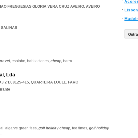
Acore
IAO FREGUESIAS GLORIA VERA CRUZ AVEIRO
,
AVEIRO
Lisbon
Madei
S SALINAS
travel,
espinho,
habitaciones,
cheap,
barra
...
al, Lda
 2ºD, 8125-415
,
QUARTEIRA LOULE
,
FARO
urante
gal,
algarve green fees,
golf holiday cheap,
tee times,
golf holiday
..