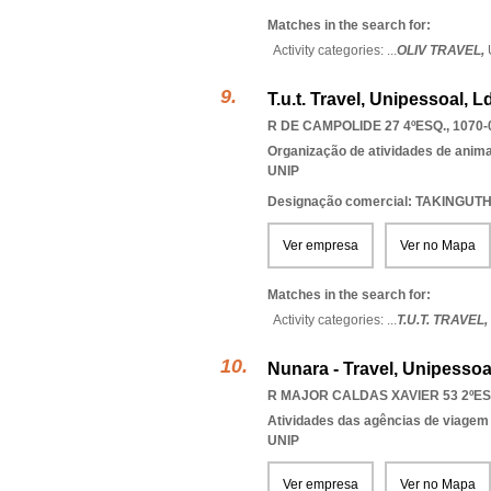
Matches in the search for:
Activity categories: ...
OLIV TRAVEL,
T.u.t. Travel, Unipessoal, L
R DE CAMPOLIDE 27 4ºESQ., 1070-
Organização de atividades de anima
UNIP
Designação comercial: TAKINGUT
Ver empresa
Ver no Mapa
Matches in the search for:
Activity categories: ...
T.U.T. TRAVEL,
Nunara - Travel, Unipessoa
R MAJOR CALDAS XAVIER 53 2ºESQ
Atividades das agências de viagem
UNIP
Ver empresa
Ver no Mapa