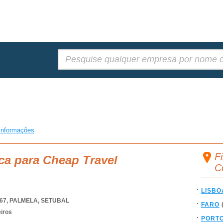
Pesquisar:
informações
F
ca para Cheap Travel
C
LISBO
67
,
PALMELA
,
SETUBAL
FARO
eiros
PORT