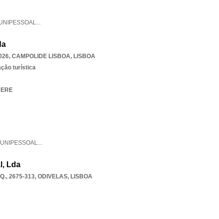
UNIPESSOAL
...
da
026
,
CAMPOLIDE LISBOA
,
LISBOA
ção turística
HERE
UNIPESSOAL
...
l, Lda
., 2675-313
,
ODIVELAS
,
LISBOA