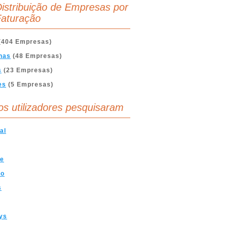
istribuição de Empresas por
aturação
(404 Empresas)
nas
(48 Empresas)
s
(23 Empresas)
es
(5 Empresas)
os utilizadores pesquisaram
al
ve
mo
s
ys