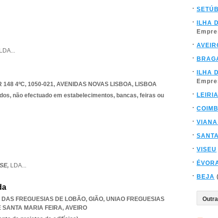
SETÚ
ILHA 
Empre
AVEIR
LDA
...
BRAG
ILHA 
Empre
148 4ºC, 1050-021
,
AVENIDAS NOVAS LISBOA
,
LISBOA
LEIRI
dos, não efectuado em estabelecimentos, bancas, feiras ou
COIM
VIANA
SANT
VISEU
ÉVOR
SE,
LDA
...
BEJA
da
ÃO DAS FREGUESIAS DE LOBÃO, GIÃO
,
UNIAO FREGUESIAS
 SANTA MARIA FEIRA
,
AVEIRO