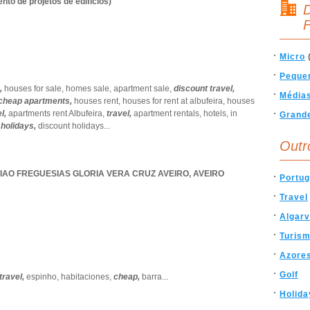
to de projetos de edifícios)
D
F
Micro
Peque
,
houses for sale,
homes sale,
apartment sale,
discount travel,
Média
cheap apartments,
houses rent,
houses for rent at albufeira,
houses
el,
apartments rent Albufeira,
travel,
apartment rentals,
hotels,
in
Grand
 holidays,
discount holidays
...
Outr
IAO FREGUESIAS GLORIA VERA CRUZ AVEIRO
,
AVEIRO
Portug
Travel
Algar
Turis
Azore
Golf
travel,
espinho,
habitaciones,
cheap,
barra
...
Holida