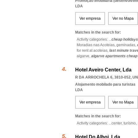
Promoção imobiliária (desenvolvimen
LDA
Ver empresa
Ver no Mapa
Matches in the search for:
Activity categories: ...
cheap holidays
Moradias nas Acoteias,
geminadas,
for rent at acoteias,
last minute trav
algarve,
algarve apartments cheap
Hotel Aveiro Center, Lda
R DA ARROCHELA 6, 3810-052
,
UN
Alojamento mobilado para turistas
LDA
Ver empresa
Ver no Mapa
Matches in the search for:
Activity categories: ...
center,
turísmo,
Hotel Do Alboi, Lda