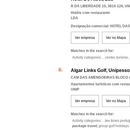
R DA LIBERDADE 10, 3810-126
,
UN
Hotéis com restaurante
LDA
Designação comercial: HOTEL DA
Ver empresa
Ver no Mapa
Matches in the search for:
Activity categories: ...
center,
turísmo,
Algar Links Golf, Unipesso
CAM DAS AMENDOEIRAS BLOCO A3
Apartamentos turísticos com resta
UNIP
Ver empresa
Ver no Mapa
Matches in the search for:
Activity categories: ...
tee times portu
package travel,
group golf holidays
.