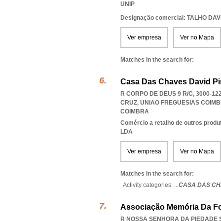
UNIP
Designação comercial: TALHO DAV
Ver empresa
Ver no Mapa
Matches in the search for:
Casa Das Chaves David Pi
R CORPO DE DEUS 9 R/C, 3000-1
CRUZ
,
UNIAO FREGUESIAS COIM
COIMBRA
Comércio a retalho de outros produ
LDA
Ver empresa
Ver no Mapa
Matches in the search for:
Activity categories: ...
CASA DAS CH
Associação Memória Da F
R NOSSA SENHORA DA PIEDADE S/