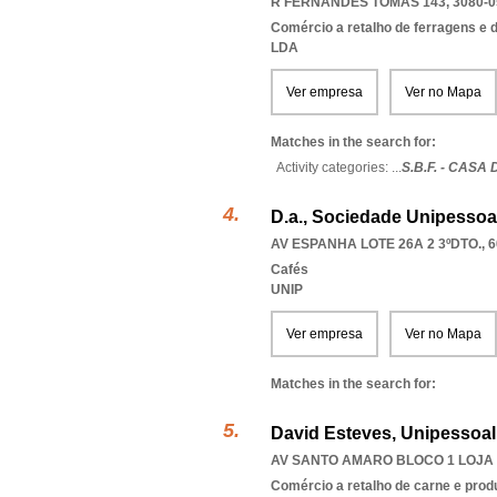
R FERNANDES TOMÁS 143, 3080-0
Comércio a retalho de ferragens e 
LDA
Ver empresa
Ver no Mapa
Matches in the search for:
Activity categories: ...
S.B.F. - CAS
D.a., Sociedade Unipessoa
AV ESPANHA LOTE 26A 2 3ºDTO., 6
Cafés
UNIP
Ver empresa
Ver no Mapa
Matches in the search for:
David Esteves, Unipessoal
AV SANTO AMARO BLOCO 1 LOJA 1
Comércio a retalho de carne e prod