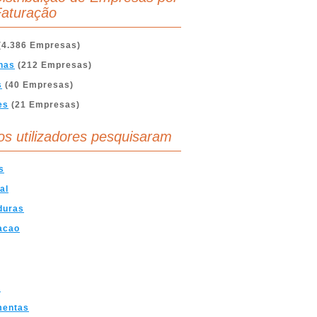
aturação
(4.386 Empresas)
nas
(212 Empresas)
s
(40 Empresas)
es
(21 Empresas)
os utilizadores pesquisaram
s
al
duras
acao
s
mentas