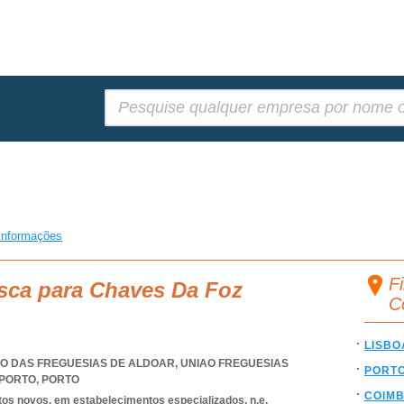
Pesquisar:
informações
F
usca para Chaves Da Foz
C
LISBO
NIÃO DAS FREGUESIAS DE ALDOAR
,
UNIAO FREGUESIAS
PORT
 PORTO
,
PORTO
COIM
tos novos, em estabelecimentos especializados, n.e.