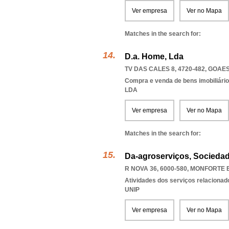
Ver empresa
Ver no Mapa
Matches in the search for:
D.a. Home, Lda
TV DAS CALES 8, 4720-482
,
GOAE
Compra e venda de bens imobiliári
LDA
Ver empresa
Ver no Mapa
Matches in the search for:
Da-agroserviços, Sociedad
R NOVA 36, 6000-580
,
MONFORTE 
Atividades dos serviços relacionad
UNIP
Ver empresa
Ver no Mapa