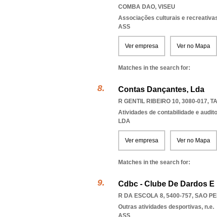
COMBA DAO
,
VISEU
Associações culturais e recreativa
ASS
Ver empresa
Ver no Mapa
Matches in the search for:
Contas Dançantes, Lda
R GENTIL RIBEIRO 10, 3080-017
,
T
Atividades de contabilidade e auditor
LDA
Ver empresa
Ver no Mapa
Matches in the search for:
Cdbc - Clube De Dardos E
R DA ESCOLA 8, 5400-757
,
SAO P
Outras atividades desportivas, n.e.
ASS