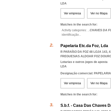
LDA
Ver empresa
Ver no Mapa
Matches in the search for:
Activity categories: ...
CHAVES DA F
identificação
...
Papelaria Etc.da Foz, Lda
R PARAÍSO DA FOZ 48 LOJA 143,
FREGUESIAS ALDOAR FOZ DOUR
Lotarias e outros jogos de aposta
LDA
Designação comercial: PAPELARI
Ver empresa
Ver no Mapa
Matches in the search for:
S.b.f. - Casa Das Chaves D