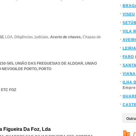
BRAG
VISEU
SETÚ
VILA 
OZ,
LDA,
Diligências,
judiciais,
Acerto de chaves,
Chapas de
AVEIR
LEIRI
FARO
 4150-565, UNIÃO DAS FREGUESIAS DE ALDOAR
,
UNIAO
SANT
O NEVOGILDE PORTO
,
PORTO
VIANA
ILHA 
Empre
A ETC FOZ
GUAR
CAST
a Figueira Da Foz, Lda
D