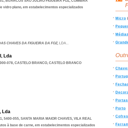
51
,
BUARCOS SAO JULIAO FIGUEIRA FOZ
,
COIMBRA
F
de vidro plano, em estabelecimentos especializados
Micro
Peque
Média
Grand
A DAS CHAVES DA FIGUEIRA DA FOZ,
LDA
...
Outr
l, Lda
000-078
,
CASTELO BRANCO
,
CASTELO BRANCO
Chave
Portug
Fecha
Decor
Portas
Porto
, Lda
Cofre
, 5400-055
,
SANTA MARIA MAIOR CHAVES
,
VILA REAL
Ferra
utos à base de carne, em estabelecimentos especializados