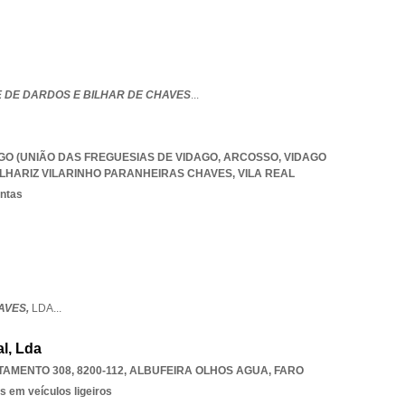
E DE DARDOS E BILHAR DE CHAVES
...
AGO (UNIÃO DAS FREGUESIAS DE VIDAGO, ARCOSSO
,
VIDAGO
LHARIZ VILARINHO PARANHEIRAS CHAVES
,
VILA REAL
antas
AVES,
LDA
...
l, Lda
AMENTO 308, 8200-112
,
ALBUFEIRA OLHOS AGUA
,
FARO
s em veículos ligeiros