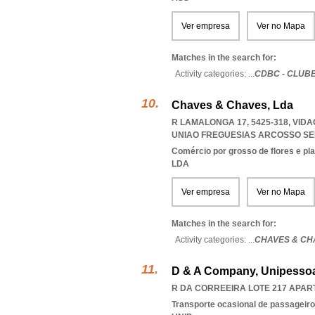
Ver empresa
Ver no Mapa
Matches in the search for:
Activity categories: ...
CDBC - CLUB
Chaves & Chaves, Lda
R LAMALONGA 17, 5425-318, VID
UNIAO FREGUESIAS ARCOSSO SE
Comércio por grosso de flores e pl
LDA
Ver empresa
Ver no Mapa
Matches in the search for:
Activity categories: ...
CHAVES & CH
D & A Company, Unipessoa
R DA CORREEIRA LOTE 217 APART
Transporte ocasional de passageiro