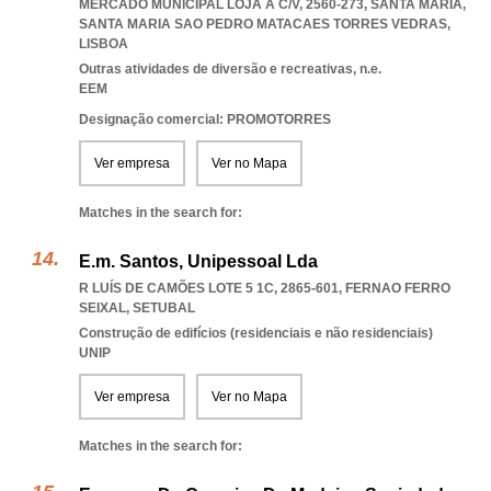
MERCADO MUNICIPAL LOJA A C/V, 2560-273, SANTA MARIA
,
SANTA MARIA SAO PEDRO MATACAES TORRES VEDRAS
,
LISBOA
Outras atividades de diversão e recreativas, n.e.
EEM
Designação comercial: PROMOTORRES
Ver empresa
Ver no Mapa
Matches in the search for:
E.m. Santos, Unipessoal Lda
R LUÍS DE CAMÕES LOTE 5 1C, 2865-601
,
FERNAO FERRO
SEIXAL
,
SETUBAL
Construção de edifícios (residenciais e não residenciais)
UNIP
Ver empresa
Ver no Mapa
Matches in the search for: