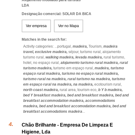
Alojamento mobilado para turistas
LDA
Designação comercial: SOLAR DA BICA
Ver empresa
Ver no Mapa
Matches in the search for:
Activity categories: ...
portugal,
madeira,
Tourism,
madeira
travel,
exclusive madeira,
séjour,
turísmo rural,
alojamento
turismo rural,
walking madeira,
levada madeira,
rural turismo,
hotel,
no espaço rural,
alojamento turismo rural madeira,
rural
turismo madeira,
turismo em espaço rural,
madeira,
turismo
espaço rural madeira,
turismo no espaço rural madeira,
turismo rural na madeira,
rural turismo na madeira,
turismo
em espaço rural na madeira,
na madeira,
ecotourism rural,
north coast madeira,
rural area,
tourism eco,
b Y b madeira,
bed Y breakfast madeira,
bed and breakfast madeira,
bed and
breakfast accommodation madeira,
accommodations
madeira,
bed and breakfast accomodation madeira,
bed and
breakfast accomodations madeira
...
Chão Brilhante - Empresa De Limpeza E
Higiene, Lda