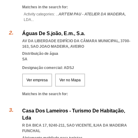
Matches in the search for:
Activity categories: ...
ART'EM PAU - ATELIER DA MADEIRA,
LDA
...
Águas De S.joão, E.m., S.a.
AV DA LIBERDADE EDIFÍCIO DA CÂMARA MUNICIPAL, 3700-
163
,
SAO JOAO MADEIRA
,
AVEIRO
Distribuição de água
SA
Designação comercial: ADSJ
Ver empresa
Ver no Mapa
Matches in the search for:
Casa Dos Lameiros - Turismo De Habitação,
Lda
R DA BICA 17, 9240-211
,
SAO VICENTE
,
ILHA DA MADEIRA
FUNCHAL