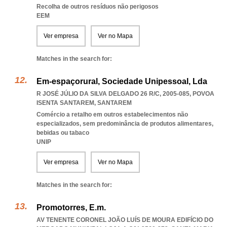
Recolha de outros resíduos não perigosos
EEM
Ver empresa
Ver no Mapa
Matches in the search for:
Em-espaçorural, Sociedade Unipessoal, Lda
R JOSÉ JÚLIO DA SILVA DELGADO 26 R/C, 2005-085
,
POVOA
ISENTA SANTAREM
,
SANTAREM
Comércio a retalho em outros estabelecimentos não
especializados, sem predominância de produtos alimentares,
bebidas ou tabaco
UNIP
Ver empresa
Ver no Mapa
Matches in the search for:
Promotorres, E.m.
AV TENENTE CORONEL JOÃO LUÍS DE MOURA EDIFÍCIO DO