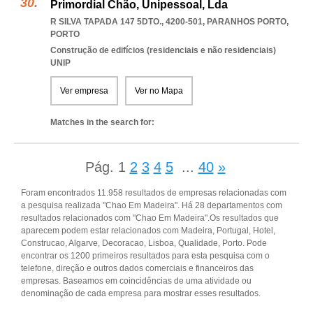
Primordial Chão, Unipessoal, Lda
R SILVA TAPADA 147 5DTO., 4200-501
,
PARANHOS PORTO
,
PORTO
Construção de edifícios (residenciais e não residenciais)
UNIP
Ver empresa
Ver no Mapa
Matches in the search for:
Pág.
1
2
3
4
5
...
40
»
Foram encontrados 11.958 resultados de empresas relacionadas com
a pesquisa realizada "Chao Em Madeira". Há 28 departamentos com
resultados relacionados com "Chao Em Madeira".Os resultados que
aparecem podem estar relacionados com Madeira, Portugal, Hotel,
Construcao, Algarve, Decoracao, Lisboa, Qualidade, Porto. Pode
encontrar os 1200 primeiros resultados para esta pesquisa com o
telefone, direção e outros dados comerciais e financeiros das
empresas. Baseamos em coincidências de uma atividade ou
denominação de cada empresa para mostrar esses resultados.