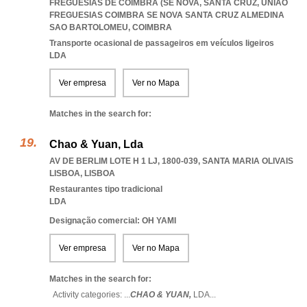
FREGUESIAS DE COIMBRA (SE NOVA, SANTA CRUZ
,
UNIAO
FREGUESIAS COIMBRA SE NOVA SANTA CRUZ ALMEDINA
SAO BARTOLOMEU
,
COIMBRA
Transporte ocasional de passageiros em veículos ligeiros
LDA
Ver empresa
Ver no Mapa
Matches in the search for:
Chao & Yuan, Lda
AV DE BERLIM LOTE H 1 LJ, 1800-039
,
SANTA MARIA OLIVAIS
LISBOA
,
LISBOA
Restaurantes tipo tradicional
LDA
Designação comercial: OH YAMI
Ver empresa
Ver no Mapa
Matches in the search for:
Activity categories: ...
CHAO & YUAN,
LDA
...