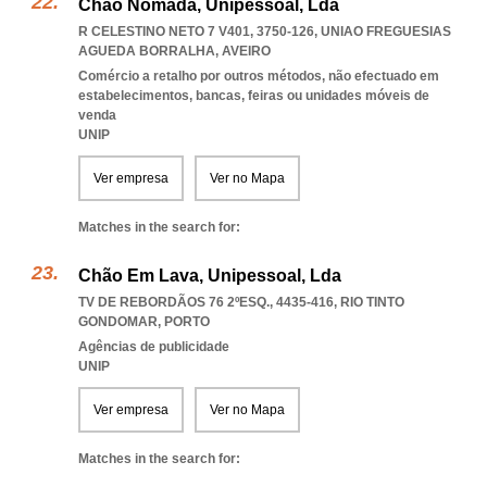
Chão Nómada, Unipessoal, Lda
R CELESTINO NETO 7 V401, 3750-126
,
UNIAO FREGUESIAS
AGUEDA BORRALHA
,
AVEIRO
Comércio a retalho por outros métodos, não efectuado em
estabelecimentos, bancas, feiras ou unidades móveis de
venda
UNIP
Ver empresa
Ver no Mapa
Matches in the search for:
Chão Em Lava, Unipessoal, Lda
TV DE REBORDÃOS 76 2ºESQ., 4435-416
,
RIO TINTO
GONDOMAR
,
PORTO
Agências de publicidade
UNIP
Ver empresa
Ver no Mapa
Matches in the search for: