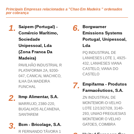
Principais Empresas relacionadas a "Chao Em Madeira " ordenados
por cobrança
Saipem (portugal) -
Borgwarner
Comércio Marítimo,
Emissions Systems
Sociedade
Portugal, Unipessoal,
Unipessoal, Lda
Lda
(zona Franca Da
PQ INDUSTRIAL DE
Madeira)
LANHESES LOTE 1, 4925-
432
,
LANHESES VIANA
PAVILHÃO INDUSTRIAL R
CASTELO
,
VIANA DO
PLATAFORMA 2A, 9200-
CASTELO
047
,
CANICAL MACHICO
,
ILHA DA MADEIRA
Empifarma - Produtos
FUNCHAL
Farmacêuticos, S.a.
Itmp Alimentar, S.a.
ZN INDUSTRIAL DE
MONTEMOR-O-VELHO
MARRUJO, 2380-220
,
LOTE 12/13/27/28, 3140-
BUGALHOS ALCANENA
,
293
,
UNIAO FREGUESIAS
SANTAREM
MONTEMOR O VELHO
Bcm - Bricolage, S.a.
GATOES
,
COIMBRA
R FERNANDO TÁVORA 1