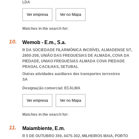
LDA
Ver empresa
Ver no Mapa
Matches in the search for:
Wemob - E.m., S.a.
R DA SOCIEDADE FILARMÓNICA INCRÍVEL ALMADENSE 5/7,
2800-208, UNIÃO DAS FREGUESIAS DE ALMADA, COVA DA
PIEDADE
,
UNIAO FREGUESIAS ALMADA COVA PIEDADE
PRAGAL CACILHAS
,
SETUBAL
Outras atividades auxiliares dos transportes terrestres
SA
Designação comercial: ECALMA
Ver empresa
Ver no Mapa
Matches in the search for:
Maiambiente, E.m.
R 5 DE OUTUBRO 359, 4475-302
,
MILHEIROS MAIA
,
PORTO