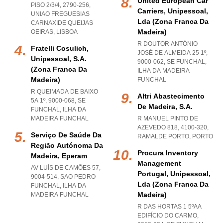
United European Car
PISO 2/3/4, 2790-256
,
Carriers, Unipessoal,
UNIAO FREGUESIAS
Lda (zona Franca Da
CARNAXIDE QUEIJAS
Madeira)
OEIRAS
,
LISBOA
R DOUTOR ANTÓNIO
Fratelli Cosulich,
JOSÉ DE ALMEIDA 25 1º,
Unipessoal, S.a.
9000-062
,
SE FUNCHAL
,
(zona Franca Da
ILHA DA MADEIRA
Madeira)
FUNCHAL
R QUEIMADA DE BAIXO
Altri Abastecimento
5A 1º, 9000-068
,
SE
De Madeira, S.a.
FUNCHAL
,
ILHA DA
MADEIRA FUNCHAL
R MANUEL PINTO DE
AZEVEDO 818, 4100-320
,
Serviço De Saúde Da
RAMALDE PORTO
,
PORTO
Região Autónoma Da
Procura Inventory
Madeira, Eperam
Management
AV LUÍS DE CAMÕES 57,
Portugal, Unipessoal,
9004-514
,
SAO PEDRO
Lda (zona Franca Da
FUNCHAL
,
ILHA DA
Madeira)
MADEIRA FUNCHAL
R DAS HORTAS 1 5ºAA
EDIFÍCIO DO CARMO,