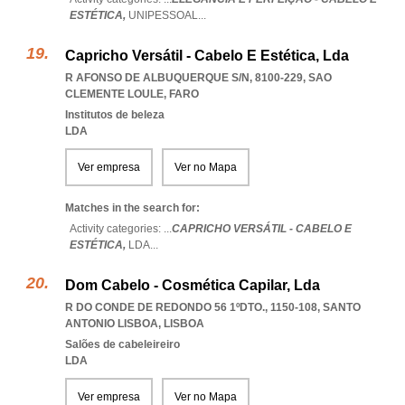
ESTÉTICA,
UNIPESSOAL
...
Capricho Versátil - Cabelo E Estética, Lda
R AFONSO DE ALBUQUERQUE S/N, 8100-229
,
SAO
CLEMENTE LOULE
,
FARO
Institutos de beleza
LDA
Ver empresa
Ver no Mapa
Matches in the search for:
Activity categories: ...
CAPRICHO VERSÁTIL - CABELO E
ESTÉTICA,
LDA
...
Dom Cabelo - Cosmética Capilar, Lda
R DO CONDE DE REDONDO 56 1ºDTO., 1150-108
,
SANTO
ANTONIO LISBOA
,
LISBOA
Salões de cabeleireiro
LDA
Ver empresa
Ver no Mapa