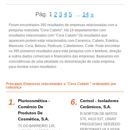
Pág.
1
2
3
4
5
...
14
»
Foram encontrados 395 resultados de empresas relacionadas com a
pesquisa realizada "Cera Cabelo". Há 19 departamentos com
resultados relacionados com "Cera Cabelo".Os resultados que
aparecem podem estar relacionados com Ceramica, Cabelo, Estetica,
Manicure, Cera, Beleza, Pedicure, Cabeleireiro, Corte. Pode encontrar
os 395 primeiros resultados para esta pesquisa com o telefone, direção
e outros dados comerciais e financeiros das empresas. Baseamos em
coincidências de uma atividade ou denominação de cada empresa
para mostrar esses resultados.
Principais Empresas relacionadas a "Cera Cabelo " ordenados por
cobrança
Pluricosmética -
Cerisol - Isoladores
Comércio De
Cerâmicos, S.a.
Produtos De
R NORTON DE MATOS
Cosmética, S.a.
570, 4410-537
,
UNIAO
FREGUESIAS SERZEDO
TV DO BARREIRO 135,
PEROSINHO VILA NOVA