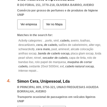
R DO FORAL 151, 3770-218
,
OLIVEIRA BAIRRO
,
AVEIRO
Comércio por grosso de perfumes e de produtos de higiene
UNIP
Ver empresa
Ver no Mapa
Matches in the search for:
Activity categories: ...
porto,
vinil,
cabelo,
aveiro,
toalhas,
descartáveis,
cera,
de cabelo,
salões de cabeleireiro,
alter ego,
schwarzkofp,
cera mate,
past,
aminexil,
alicate colocação
anilhas socap,
banda de cabelo socap,
placa glam socap,
tosta
pearl silver,
nirvel,
secador de cabelo,
capa de tinta,
rolo de
bandas liso,
rolo papel de marquesa,
maquina de cortar
cabelo,
oxidante 20vol 5000ml,
ext,
cabelo natural socap,
intense repair
...
Simon Cera, Unipessoal, Lda
R PRINCIPAL 809, 3750-321
,
UNIAO FREGUESIAS AGUEDA
BORRALHA
,
AVEIRO
Transporte ocasional de passageiros em veículos ligeiros
UNIP