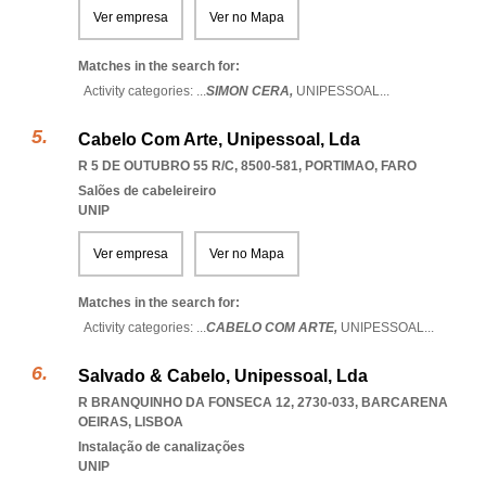
Ver empresa
Ver no Mapa
Matches in the search for:
Activity categories: ...
SIMON CERA,
UNIPESSOAL
...
Cabelo Com Arte, Unipessoal, Lda
R 5 DE OUTUBRO 55 R/C, 8500-581
,
PORTIMAO
,
FARO
Salões de cabeleireiro
UNIP
Ver empresa
Ver no Mapa
Matches in the search for:
Activity categories: ...
CABELO COM ARTE,
UNIPESSOAL
...
Salvado & Cabelo, Unipessoal, Lda
R BRANQUINHO DA FONSECA 12, 2730-033
,
BARCARENA
OEIRAS
,
LISBOA
Instalação de canalizações
UNIP