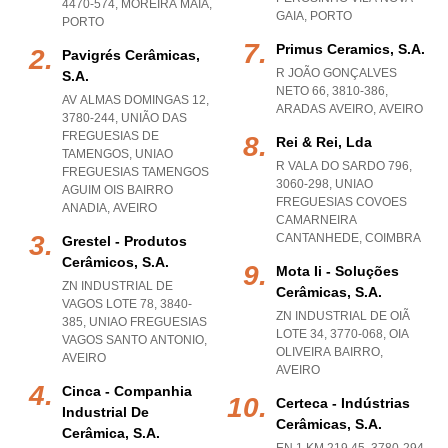
4470-574
,
MOREIRA MAIA
,
GAIA
,
PORTO
PORTO
Primus Ceramics, S.a.
Pavigrés Cerâmicas,
R JOÃO GONÇALVES
S.a.
NETO 66, 3810-386
,
AV ALMAS DOMINGAS 12,
ARADAS AVEIRO
,
AVEIRO
3780-244, UNIÃO DAS
FREGUESIAS DE
Rei & Rei, Lda
TAMENGOS
,
UNIAO
R VALA DO SARDO 796,
FREGUESIAS TAMENGOS
3060-298
,
UNIAO
AGUIM OIS BAIRRO
FREGUESIAS COVOES
ANADIA
,
AVEIRO
CAMARNEIRA
CANTANHEDE
,
COIMBRA
Grestel - Produtos
Cerâmicos, S.a.
Mota Ii - Soluções
ZN INDUSTRIAL DE
Cerâmicas, S.a.
VAGOS LOTE 78, 3840-
ZN INDUSTRIAL DE OIÃ
385
,
UNIAO FREGUESIAS
LOTE 34, 3770-068
,
OIA
VAGOS SANTO ANTONIO
,
OLIVEIRA BAIRRO
,
AVEIRO
AVEIRO
Cinca - Companhia
Certeca - Indústrias
Industrial De
Cerâmicas, S.a.
Cerâmica, S.a.