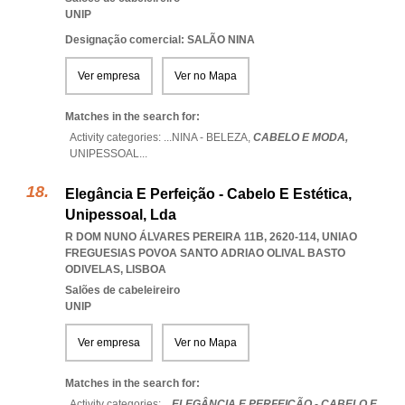
UNIP
Designação comercial: SALÃO NINA
Ver empresa
Ver no Mapa
Matches in the search for:
Activity categories: ...
NINA - BELEZA,
CABELO E MODA,
UNIPESSOAL
...
Elegância E Perfeição - Cabelo E Estética,
Unipessoal, Lda
R DOM NUNO ÁLVARES PEREIRA 11B, 2620-114
,
UNIAO
FREGUESIAS POVOA SANTO ADRIAO OLIVAL BASTO
ODIVELAS
,
LISBOA
Salões de cabeleireiro
UNIP
Ver empresa
Ver no Mapa
Matches in the search for:
Activity categories: ...
ELEGÂNCIA E PERFEIÇÃO - CABELO E