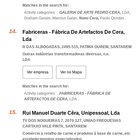
Matches in the search for:
Activity categories: ...
GALERIA DE ARTE PEDRO CERA,
LDA,
Graham Gussin,
Marcius Galan,
Nuno Cera,
Paulo Quintas
...
Fabriceras - Fábrica De Artefactos De Cera,
Lda
R DAS ALBOGADAS, 2495-515
,
FATIMA OUREM
,
SANTAREM
Outras indústrias transformadoras diversas, n.e.
LDA
Ver empresa
Ver no Mapa
Matches in the search for:
Activity categories: ...
FABRICERAS - FÁBRICA DE
ARTEFACTOS DE CERA,
LDA
...
Rui Manuel Duarte Cêra, Unipessoal, Lda
TV DOS NOGUEIRAS 7, 2070-127
,
UNIAO FREGUESIAS
CARTAXO VALE PINTA
,
SANTAREM
Comércio a retalho de carne e produtos à base de carne, em
estabelecimentos especializados