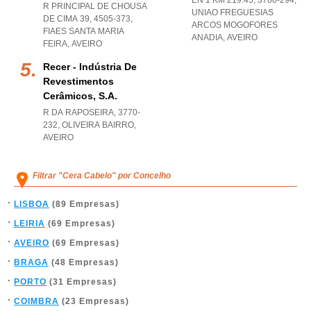
EN 1 KM 219.45, 3780-294
,
R PRINCIPAL DE CHOUSA
UNIAO FREGUESIAS
DE CIMA 39, 4505-373
,
ARCOS MOGOFORES
FIAES SANTA MARIA
ANADIA
,
AVEIRO
FEIRA
,
AVEIRO
Recer - Indústria De
Revestimentos
Cerâmicos, S.a.
R DA RAPOSEIRA, 3770-
232
,
OLIVEIRA BAIRRO
,
AVEIRO
Filtrar "Cera Cabelo" por Concelho
LISBOA
(89 Empresas)
LEIRIA
(69 Empresas)
AVEIRO
(69 Empresas)
BRAGA
(48 Empresas)
PORTO
(31 Empresas)
COIMBRA
(23 Empresas)