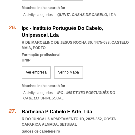
Matches in the search for:
Activity categories: ...
QUINTA CASAS DE CABELO,
LDA
...
Ipc - Instituto Português Do Cabelo,
Unipessoal, Lda
R DE MARCELINO DE JESUS ROCHA 36, 4475-088
,
CASTELO
MAIA
,
PORTO
Formação profissional
UNIP
Ver empresa
Ver no Mapa
Matches in the search for:
Activity categories: ...
IPC - INSTITUTO PORTUGUÊS DO
CABELO,
UNIPESSOAL
...
Barbearia P Cabelo E Arte, Lda
R DO JUNCAL 6 APARTAMENTO 1D, 2825-352
,
COSTA
CAPARICA ALMADA
,
SETUBAL
Salões de cabeleireiro