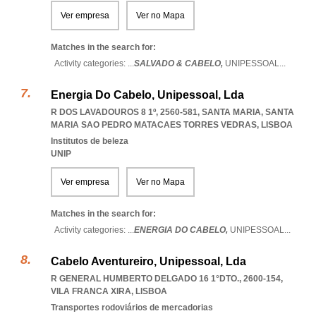
Ver empresa
Ver no Mapa
Matches in the search for:
Activity categories: ...
SALVADO & CABELO,
UNIPESSOAL
...
Energia Do Cabelo, Unipessoal, Lda
R DOS LAVADOUROS 8 1º, 2560-581, SANTA MARIA
,
SANTA
MARIA SAO PEDRO MATACAES TORRES VEDRAS
,
LISBOA
Institutos de beleza
UNIP
Ver empresa
Ver no Mapa
Matches in the search for:
Activity categories: ...
ENERGIA DO CABELO,
UNIPESSOAL
...
Cabelo Aventureiro, Unipessoal, Lda
R GENERAL HUMBERTO DELGADO 16 1°DTO., 2600-154
,
VILA FRANCA XIRA
,
LISBOA
Transportes rodoviários de mercadorias