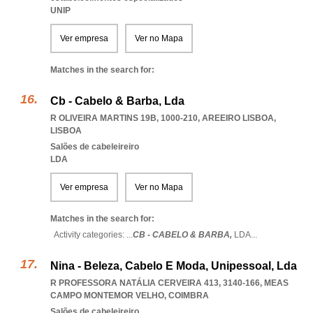
UNIP
Ver empresa
Ver no Mapa
Matches in the search for:
Cb - Cabelo & Barba, Lda
R OLIVEIRA MARTINS 19B, 1000-210
,
AREEIRO LISBOA
,
LISBOA
Salões de cabeleireiro
LDA
Ver empresa
Ver no Mapa
Matches in the search for:
Activity categories: ...
CB - CABELO & BARBA,
LDA
...
Nina - Beleza, Cabelo E Moda, Unipessoal, Lda
R PROFESSORA NATÁLIA CERVEIRA 413, 3140-166
,
MEAS
CAMPO MONTEMOR VELHO
,
COIMBRA
Salões de cabeleireiro