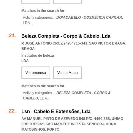
Matches in the search for:
Activity categories: ...
DOM CABELO - COSMÉTICA CAPILAR,
LDA
...
Beleza Completa - Corpo & Cabelo, Lda
R JOSÉ ANTÓNIO CRUZ 249, 4715-343
,
SAO VICTOR BRAGA
,
BRAGA
Institutos de beleza
LDA
Ver empresa
Ver no Mapa
Matches in the search for:
Activity categories: ...
BELEZA COMPLETA - CORPO &
CABELO,
LDA
...
Lsn - Cabelo E Extensões, Lda
AV MANUEL PINTO DE AZEVEDO 548 R/C, 4460-358
,
UNIAO
FREGUESIAS SAO MAMEDE INFESTA SENHORA HORA
MATOSINHOS
,
PORTO