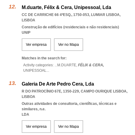
M.duarte, Félix & Cera, Unipessoal, Lda
CC DE CARRICHE 66 4ºESQ., 1750-053
,
LUMIAR LISBOA
,
LISBOA
Construção de edifícios (residenciais e não residenciais)
UNIP
Ver empresa
Ver no Mapa
Matches in the search for:
Activity categories: ...
M.DUARTE,
FÉLIX & CERA,
UNIPESSOAL
...
Galeria De Arte Pedro Cera, Lda
R DO PATROCÍNIO 67E, 1350-229
,
CAMPO OURIQUE LISBOA
,
LISBOA
Outras atividades de consultoria, científicas, técnicas e
similares, n.e.
LDA
Ver empresa
Ver no Mapa