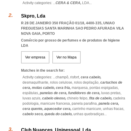
Activity categories: ...
CERA & CERA,
LDA
...
Skpro, Lda
R 28 DE JANEIRO 350 FRAÇÃO 01/18, 4400-335
,
UNIAO
FREGUESIAS SANTA MARINHA SAO PEDRO AFURADA VILA
NOVA GAIA
,
PORTO
Comércio por grosso de perfumes e de produtos de higiene
LDA
Ver empresa
Ver no Mapa
Matches in the search for:
Activity categories: ...
champô,
risfort,
cera cabelo,
desmaquilhante,
rolos celulose,
rolos depilação,
cartuchos de
cera,
molas cabelo,
cera fria,
marquesa,
pontas espigadas,
espátulas,
panelas de cera,
fundidores de cera,
luvas pretas,
luvas azuis,
cabelo oleoso,
chinelo felpo,
fita de cabelo,
cadeira
podologia,
manicure francesa,
panela parafina,
panela cera,
cera quente,
aquecedor cera,
carrinho manicure,
unhas fracas,
cabelo seco,
queda do cabelo,
unhas quebradiças
...
Club Nuances, Unipessoal, Lda