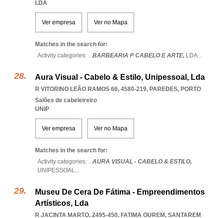
LDA
Ver empresa
Ver no Mapa
Matches in the search for:
Activity categories: ...
BARBEARIA P CABELO E ARTE,
LDA
...
Aura Visual - Cabelo & Estilo, Unipessoal, Lda
R VITORINO LEÃO RAMOS 66, 4580-219
,
PAREDES
,
PORTO
Salões de cabeleireiro
UNIP
Ver empresa
Ver no Mapa
Matches in the search for:
Activity categories: ...
AURA VISUAL - CABELO & ESTILO,
UNIPESSOAL
...
Museu De Cera De Fátima - Empreendimentos
Artísticos, Lda
R JACINTA MARTO, 2495-450
,
FATIMA OUREM
,
SANTAREM