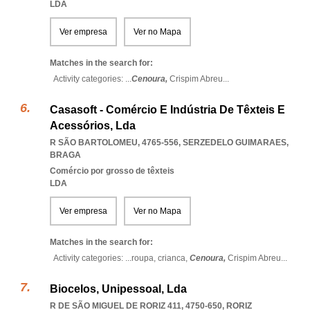
LDA
Ver empresa
Ver no Mapa
Matches in the search for:
Activity categories: ...
Cenoura,
Crispim Abreu
...
Casasoft - Comércio E Indústria De Têxteis E
Acessórios, Lda
R SÃO BARTOLOMEU, 4765-556
,
SERZEDELO GUIMARAES
,
BRAGA
Comércio por grosso de têxteis
LDA
Ver empresa
Ver no Mapa
Matches in the search for:
Activity categories: ...
roupa,
crianca,
Cenoura,
Crispim Abreu
...
Biocelos, Unipessoal, Lda
R DE SÃO MIGUEL DE RORIZ 411, 4750-650
,
RORIZ