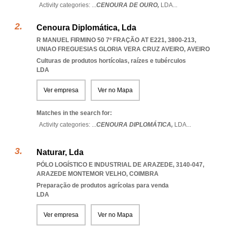
Activity categories: ...
CENOURA DE OURO,
LDA
...
Cenoura Diplomática, Lda
R MANUEL FIRMINO 50 7º FRAÇÃO AT E221, 3800-213
,
UNIAO FREGUESIAS GLORIA VERA CRUZ AVEIRO
,
AVEIRO
Culturas de produtos hortícolas, raízes e tubérculos
LDA
Ver empresa
Ver no Mapa
Matches in the search for:
Activity categories: ...
CENOURA DIPLOMÁTICA,
LDA
...
Naturar, Lda
PÓLO LOGÍSTICO E INDUSTRIAL DE ARAZEDE, 3140-047
,
ARAZEDE MONTEMOR VELHO
,
COIMBRA
Preparação de produtos agrícolas para venda
LDA
Ver empresa
Ver no Mapa