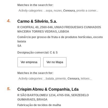
Matches in the search for:
Activity categories: ...
sopa,
nozes,
Cenoura,
pronto a comer
...
Carmo & Silvério, S.a.
R CHOFRAL 40, 2560-046
,
UNIAO FREGUESIAS CUNHADOS
MACEIRA TORRES VEDRAS
,
LISBOA
Comércio por grosso de fruta e de produtos hortícolas, exceto
batata
SA
Designação comercial: C & S
Ver empresa
Ver no Mapa
Matches in the search for:
Activity categories: ...
batata,
pimento,
Cenoura,
leiloes
...
Crispim Abreu & Companhia, Lda
R SÃO BARTOLOMEU 1234, 4765-556
,
SERZEDELO
GUIMARAES
,
BRAGA
Fabricação de tecidos de malha