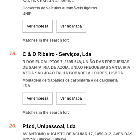
SANFINS ESPARGO
,
AVEIRO
Comércio de veículos automóveis ligeiros
UNIP
Ver empresa
Ver no Mapa
Matches in the search for:
C & D Ribeiro - Serviços, Lda
R DOS EUCALIPTOS 7, 2695-548, UNIÃO DAS FREGUESIAS
DE SANTA IRIA DE AZOIA
,
UNIAO FREGUESIAS SANTA IRIA
AZOIA SAO JOAO TALHA BOBADELA LOURES
,
LISBOA
Montagem de trabalhos de carpintaria e de caixilharia
LDA
Ver empresa
Ver no Mapa
Matches in the search for:
P1cd, Unipessoal, Lda
AV ANTÓNIO AUGUSTO DE AGUIAR 17, 1050-012
,
AVENIDAS
NOVAS LISBOA
,
LISBOA