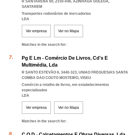
R SANTARENA 60, 2150-046
,
AZINHAGA GOLEGA
,
SANTAREM
Transportes rodoviários de mercadorias
LDA
Ver empresa
Ver no Mapa
Matches in the search for:
Pg E Lm - Comércio De Livros, Cd's E
Multimédia, Lda
R SANTO ESTEVÃO 6, 3440-323
,
UNIAO FREGUESIAS SANTA
COMBA DAO COUTO MOSTEIRO
,
VISEU
Comércio a retalho de livros, em estabelecimentos
especializados
LDA
Ver empresa
Ver no Mapa
Matches in the search for:
C O D - Calcetamentos E Obras Diversas, Lda