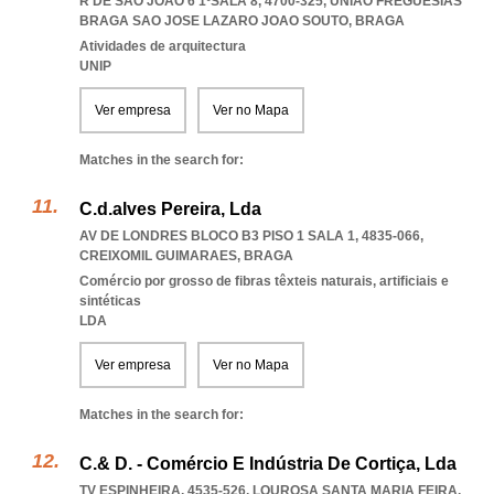
R DE SÃO JOÃO 6 1ºSALA 8, 4700-325
,
UNIAO FREGUESIAS
BRAGA SAO JOSE LAZARO JOAO SOUTO
,
BRAGA
Atividades de arquitectura
UNIP
Ver empresa
Ver no Mapa
Matches in the search for:
C.d.alves Pereira, Lda
AV DE LONDRES BLOCO B3 PISO 1 SALA 1, 4835-066
,
CREIXOMIL GUIMARAES
,
BRAGA
Comércio por grosso de fibras têxteis naturais, artificiais e
sintéticas
LDA
Ver empresa
Ver no Mapa
Matches in the search for:
C.& D. - Comércio E Indústria De Cortiça, Lda
TV ESPINHEIRA, 4535-526
,
LOUROSA SANTA MARIA FEIRA
,