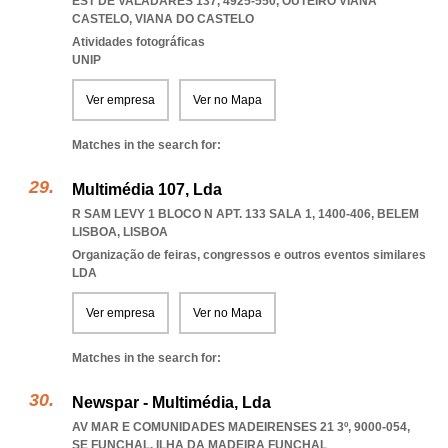
EST DE VALADARES 137, 4925-550
,
OUTEIRO VIANA
CASTELO
,
VIANA DO CASTELO
Atividades fotográficas
UNIP
Ver empresa
Ver no Mapa
Matches in the search for:
Multimédia 107, Lda
R SAM LEVY 1 BLOCO N APT. 133 SALA 1, 1400-406
,
BELEM
LISBOA
,
LISBOA
Organização de feiras, congressos e outros eventos similares
LDA
Ver empresa
Ver no Mapa
Matches in the search for:
Newspar - Multimédia, Lda
AV MAR E COMUNIDADES MADEIRENSES 21 3º, 9000-054
,
SE FUNCHAL
,
ILHA DA MADEIRA FUNCHAL