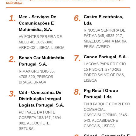
cobrança
Meo - Serviços De
Castro Electrónica,
Comunicações E
Lda
Multimédia, S.a.
R NOSSA SENHORA DE
FÁTIMA 345, 4535-217
,
AV FONTES PEREIRA DE
MOZELOS SANTA MARIA
MELO 40, 1069-300
,
FEIRA
,
AVEIRO
ARROIOS LISBOA
,
LISBOA
Canon Portugal, S.a.
Bosch Car Multimédia
Portugal, S.a.
LAGOAS PARK EDIFÍCIO
15 PISO 0/1, 2740-262
,
R MAX GRUNDIG 35,
PORTO SALVO OEIRAS
,
4705-820
,
PRISCOS
LISBOA
BRAGA
,
BRAGA
Prg Retail Group
Cdil - Companhia De
Portugal, Lda
Distribuição Integral
EN 9 PARQUE COMPLEXO
Logista Portugal, S.a.
COMERCIAL
PCT VALE DA FONTE
CASCAISHOPPING, 2645-
COBERTA 153/167, 2894-
543
,
ALCABIDECHE
002
,
ALCOCHETE
,
CASCAIS
,
LISBOA
SETUBAL