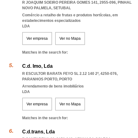
R JOAQUIM SOEIRO PEREIRA GOMES 141, 2955-096
,
PINHAL
NOVO PALMELA
,
SETUBAL
Comércio a retalho de frutas e produtos hortícolas, em
estabelecimentos especializados
LDA
Ver empresa
Ver no Mapa
Matches in the search for:
C.d. Imo, Lda
R ESCULTOR BARATA FEYO SL 2.12 140 2º, 4250-076
,
PARANHOS PORTO
,
PORTO
Arrendamento de bens imobiliários
LDA
Ver empresa
Ver no Mapa
Matches in the search for:
C.d.trans, Lda