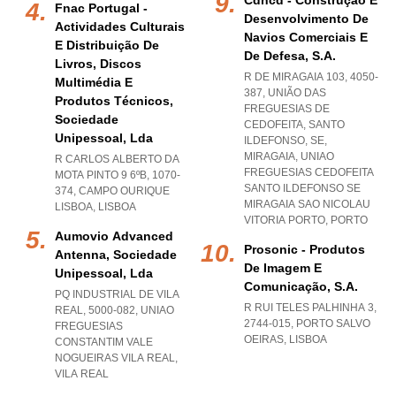
Cdncd - Construção E
Fnac Portugal -
Desenvolvimento De
Actividades Culturais
Navios Comerciais E
E Distribuição De
De Defesa, S.a.
Livros, Discos
R DE MIRAGAIA 103, 4050-
Multimédia E
387, UNIÃO DAS
Produtos Técnicos,
FREGUESIAS DE
Sociedade
CEDOFEITA, SANTO
Unipessoal, Lda
ILDEFONSO, SE,
MIRAGAIA
,
UNIAO
R CARLOS ALBERTO DA
FREGUESIAS CEDOFEITA
MOTA PINTO 9 6ºB, 1070-
SANTO ILDEFONSO SE
374
,
CAMPO OURIQUE
MIRAGAIA SAO NICOLAU
LISBOA
,
LISBOA
VITORIA PORTO
,
PORTO
Aumovio Advanced
Prosonic - Produtos
Antenna, Sociedade
De Imagem E
Unipessoal, Lda
Comunicação, S.a.
PQ INDUSTRIAL DE VILA
R RUI TELES PALHINHA 3,
REAL, 5000-082
,
UNIAO
2744-015
,
PORTO SALVO
FREGUESIAS
OEIRAS
,
LISBOA
CONSTANTIM VALE
NOGUEIRAS VILA REAL
,
VILA REAL