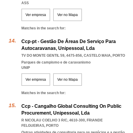
ASS
Ver empresa
Ver no Mapa
Matches in the search for:
Ccp-pt - Gestão De Áreas De Serviço Para
Autocaravanas, Unipessoal, Lda
TV DO MONTE GENTIL 59, 4475-856
,
CASTELO MAIA
,
PORTO
Parques de campismo e de caravanismo
UNIP
Ver empresa
Ver no Mapa
Matches in the search for:
Ccp - Cangalho Global Consulting On Public
Procurement, Unipessoal, Lda
R NICOLAU COELHO 3 R/C, 4610-300
,
FRIANDE
FELGUEIRAS
,
PORTO
Outras atividades de consultoria para os negócios e a gestão