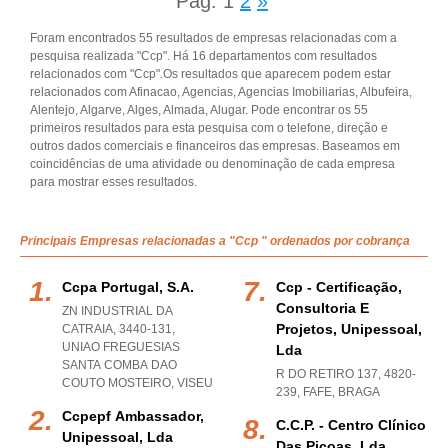
Pág.
1
2
»
Foram encontrados 55 resultados de empresas relacionadas com a
pesquisa realizada "Ccp". Há 16 departamentos com resultados
relacionados com "Ccp".Os resultados que aparecem podem estar
relacionados com Afinacao, Agencias, Agencias Imobiliarias, Albufeira,
Alentejo, Algarve, Alges, Almada, Alugar. Pode encontrar os 55
primeiros resultados para esta pesquisa com o telefone, direção e
outros dados comerciais e financeiros das empresas. Baseamos em
coincidências de uma atividade ou denominação de cada empresa
para mostrar esses resultados.
Principais Empresas relacionadas a "Ccp " ordenados por cobrança
Ccpa Portugal, S.a.
Ccp - Certificação,
Consultoria E
ZN INDUSTRIAL DA
Projetos, Unipessoal,
CATRAIA, 3440-131
,
UNIAO FREGUESIAS
Lda
SANTA COMBA DAO
R DO RETIRO 137, 4820-
COUTO MOSTEIRO
,
VISEU
239
,
FAFE
,
BRAGA
Ccpepf Ambassador,
C.c.p. - Centro Clínico
Unipessoal, Lda
Das Picoas, Lda