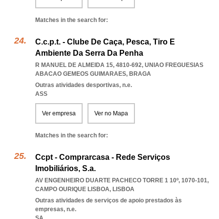
Matches in the search for:
C.c.p.t. - Clube De Caça, Pesca, Tiro E
Ambiente Da Serra Da Penha
R MANUEL DE ALMEIDA 15, 4810-692
,
UNIAO FREGUESIAS
ABACAO GEMEOS GUIMARAES
,
BRAGA
Outras atividades desportivas, n.e.
ASS
Ver empresa
Ver no Mapa
Matches in the search for:
Ccpt - Comprarcasa - Rede Serviços
Imobiliários, S.a.
AV ENGENHEIRO DUARTE PACHECO TORRE 1 10º, 1070-101
,
CAMPO OURIQUE LISBOA
,
LISBOA
Outras atividades de serviços de apoio prestados às
empresas, n.e.
SA