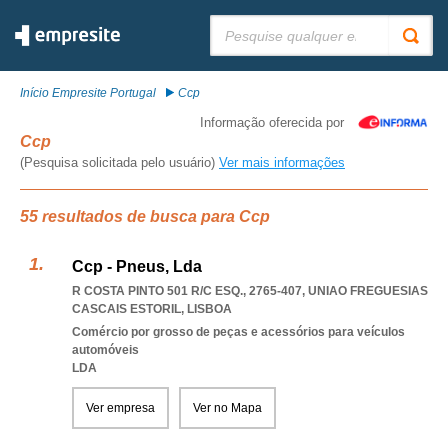
Pesquisar:
Início Empresite Portugal
Ccp
Informação oferecida por
Ccp
(Pesquisa solicitada pelo usuário)
Ver mais informações
55 resultados de busca para Ccp
Ccp - Pneus, Lda
R COSTA PINTO 501 R/C ESQ., 2765-407
,
UNIAO FREGUESIAS
CASCAIS ESTORIL
,
LISBOA
Comércio por grosso de peças e acessórios para veículos
automóveis
LDA
Ver empresa
Ver no Mapa