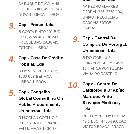
AV DUQUE DE ÁVILA 46
AV PEDRO ÁLVARES
3ºC, 1050-083
,
AVENIDAS
CABRAL 326, 2750-184
,
NOVAS LISBOA
,
LISBOA
UNIAO FREGUESIAS
CASCAIS ESTORIL
,
Ccp - Pneus, Lda
LISBOA
R COSTA PINTO 501 R/C
ESQ., 2765-407
,
UNIAO
Ccp - Central De
FREGUESIAS CASCAIS
Compras De Portugal,
ESTORIL
,
LISBOA
Unipessoal, Lda
Ccp - Casa De Crédito
R DOUTOR LUÍS
GONZAGA 146 1ºG, 4990-
Popular, Lda
114
,
ARCA PONTE LIMA
,
R DA VENEZUELA 43A,
VIANA DO CASTELO
1500-618
,
BENFICA
LISBOA
,
LISBOA
Ccpv - Centro De
Cardiologia Dr.abílio
Ccp - Cangalho
Marques Pinto -
Global Consulting On
Serviços Médicos,
Public Procurement,
Lda
Unipessoal, Lda
PC RICARDO DA ROCHA
R NICOLAU COELHO 3
42 6ºESQ., 4715-293
,
SAO
R/C, 4610-300
,
FRIANDE
VICTOR BRAGA
,
BRAGA
FELGUEIRAS
,
PORTO