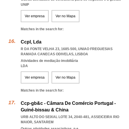
UNIP
Ver empresa
Ver no Mapa
Matches in the search for:
Ccpl, Lda
R DA FONTE VELHA 23, 1685-500
,
UNIAO FREGUESIAS
RAMADA CANECAS ODIVELAS
,
LISBOA
Atividades de mediação imobiliária
LDA
Ver empresa
Ver no Mapa
Matches in the search for:
Ccp-gb&c - Câmara De Comércio Portugal -
Guiné-bissau & China
URB ALTO DO SEIXAL LOTE 34, 2040-481
,
ASSEICEIRA RIO
MAIOR
,
SANTAREM
Outras atividades associativas, n.e.