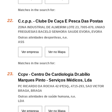
Matches in the search for:
C.c.p.p. - Clube De Caça E Pesca Das Postas
ZONA INDUSTRIAL DE ALMEIRIM LOTE 23, 7005-870
,
UNIAO
FREGUESIAS BACELO SENHORA SAUDE EVORA
,
EVORA
Outras atividades desportivas, n.e.
ASS
Ver empresa
Ver no Mapa
Matches in the search for:
Ccpv - Centro De Cardiologia Dr.abílio
Marques Pinto - Serviços Médicos, Lda
PC RICARDO DA ROCHA 42 6ºESQ., 4715-293
,
SAO VICTOR
BRAGA
,
BRAGA
Outras atividades de saúde humana, n.e.
LDA
Ver empresa
Ver no Mapa